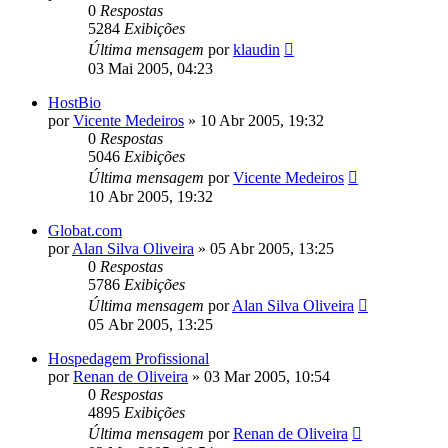
0
Respostas
5284
Exibições
Última mensagem
por
klaudin
03 Mai 2005, 04:23
HostBio
por
Vicente Medeiros
»
10 Abr 2005, 19:32
0
Respostas
5046
Exibições
Última mensagem
por
Vicente Medeiros
10 Abr 2005, 19:32
Globat.com
por
Alan Silva Oliveira
»
05 Abr 2005, 13:25
0
Respostas
5786
Exibições
Última mensagem
por
Alan Silva Oliveira
05 Abr 2005, 13:25
Hospedagem Profissional
por
Renan de Oliveira
»
03 Mar 2005, 10:54
0
Respostas
4895
Exibições
Última mensagem
por
Renan de Oliveira