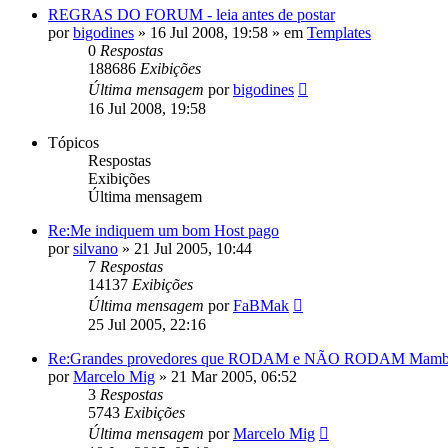
REGRAS DO FORUM - leia antes de postar
por
bigodines
»
16 Jul 2008, 19:58
» em
Templates
0
Respostas
188686
Exibições
Última mensagem
por
bigodines
16 Jul 2008, 19:58
Tópicos
Respostas
Exibições
Última mensagem
Re:Me indiquem um bom Host pago
por
silvano
»
21 Jul 2005, 10:44
7
Respostas
14137
Exibições
Última mensagem
por
FaBMak
25 Jul 2005, 22:16
Re:Grandes provedores que RODAM e NÃO RODAM Mam
por
Marcelo Mig
»
21 Mar 2005, 06:52
3
Respostas
5743
Exibições
Última mensagem
por
Marcelo Mig