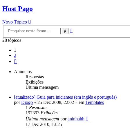
Host Pago
Novo Tópico
Pesquisa
Pesquisar
avançada
28 tópicos
1
2
Próximo
Anúncios
Respostas
Exibições
Última mensagem
[atualizado] Guia para iniciantes (em inglês e português)
por
Diogo
»
25 Dez 2008, 22:02
» em
Templates
1
Respostas
197393
Exibições
Última mensagem
por
aninhahh
17 Dez 2010, 13:25