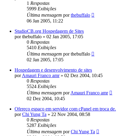
1
Respostas
5999
Exibições
Última mensagem
por
thebuffalo
06 Jan 2005, 11:22
StudioCB.org Hospedagem de Sites
por
thebuffalo
»
02 Jan 2005, 17:05
0
Respostas
5410
Exibições
Última mensagem
por
thebuffalo
02 Jan 2005, 17:05
Hospedagem e desenvolvimento de sites
por
Amauri Franco amr
»
02 Dez 2004, 10:45
0
Respostas
5524
Exibições
Última mensagem
por
Amauri Franco amr
02 Dez 2004, 10:45
Ofereço espaço em servidor com cPanel em troca de.
por
Chi Yung Ta
»
22 Nov 2004, 08:58
0
Respostas
5287
Exibições
Última mensagem
por
Chi Yung Ta