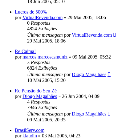
18 Jun 2005, 05:10
Lucros de 500%
por
VirtualRevenda.com
»
29 Mai 2005, 18:06
0
Respostas
4854
Exibições
Última mensagem
por
VirtualRevenda.com
29 Mai 2005, 18:06
Re:Calma!
por
marcos marcosasmuniz
»
09 Mai 2005, 05:32
3
Respostas
6824
Exibições
Última mensagem
por
Diogo Magalhães
10 Mai 2005, 15:20
Re:Pensão do Seu Zé
por
Diogo Magalhães
»
26 Jun 2004, 04:09
4
Respostas
7946
Exibições
Última mensagem
por
Diogo Magalhães
09 Mai 2005, 20:35
BrasilServ.com
por
klaudin
»
03 Mai 2005, 04:23