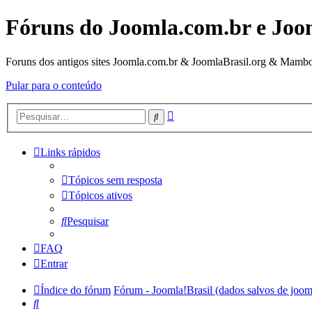
Fóruns do Joomla.com.br e Joo
Foruns dos antigos sites Joomla.com.br & JoomlaBrasil.org & Mambo
Pular para o conteúdo
Pesquisa
Pesquisar
avançada
Links rápidos
Tópicos sem resposta
Tópicos ativos
Pesquisar
FAQ
Entrar
Índice do fórum
Fórum - Joomla!Brasil (dados salvos de joom
Pesquisar