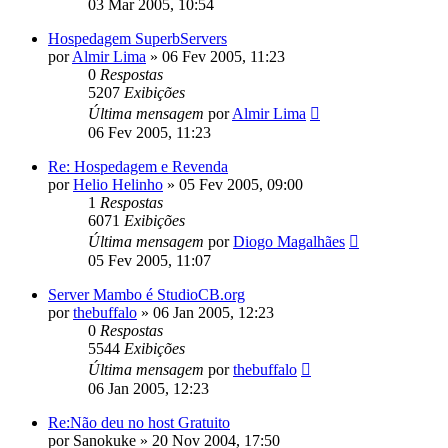
03 Mar 2005, 10:54
Hospedagem SuperbServers
por
Almir Lima
»
06 Fev 2005, 11:23
0
Respostas
5207
Exibições
Última mensagem
por
Almir Lima
06 Fev 2005, 11:23
Re: Hospedagem e Revenda
por
Helio Helinho
»
05 Fev 2005, 09:00
1
Respostas
6071
Exibições
Última mensagem
por
Diogo Magalhães
05 Fev 2005, 11:07
Server Mambo é StudioCB.org
por
thebuffalo
»
06 Jan 2005, 12:23
0
Respostas
5544
Exibições
Última mensagem
por
thebuffalo
06 Jan 2005, 12:23
Re:Não deu no host Gratuito
por
Sanokuke
»
20 Nov 2004, 17:50