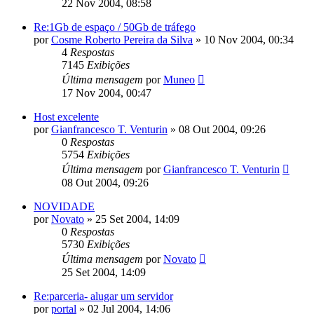
22 Nov 2004, 08:58
Re:1Gb de espaço / 50Gb de tráfego
por
Cosme Roberto Pereira da Silva
»
10 Nov 2004, 00:34
4
Respostas
7145
Exibições
Última mensagem
por
Muneo
17 Nov 2004, 00:47
Host excelente
por
Gianfrancesco T. Venturin
»
08 Out 2004, 09:26
0
Respostas
5754
Exibições
Última mensagem
por
Gianfrancesco T. Venturin
08 Out 2004, 09:26
NOVIDADE
por
Novato
»
25 Set 2004, 14:09
0
Respostas
5730
Exibições
Última mensagem
por
Novato
25 Set 2004, 14:09
Re:parceria- alugar um servidor
por
portal
»
02 Jul 2004, 14:06