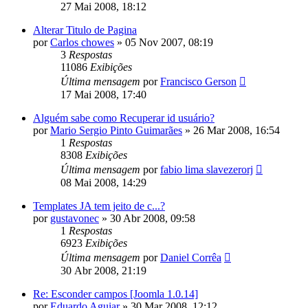
27 Mai 2008, 18:12
Alterar Titulo de Pagina
por
Carlos chowes
»
05 Nov 2007, 08:19
3
Respostas
11086
Exibições
Última mensagem
por
Francisco Gerson
17 Mai 2008, 17:40
Alguém sabe como Recuperar id usuário?
por
Mario Sergio Pinto Guimarães
»
26 Mar 2008, 16:54
1
Respostas
8308
Exibições
Última mensagem
por
fabio lima slavezerorj
08 Mai 2008, 14:29
Templates JA tem jeito de c...?
por
gustavonec
»
30 Abr 2008, 09:58
1
Respostas
6923
Exibições
Última mensagem
por
Daniel Corrêa
30 Abr 2008, 21:19
Re: Esconder campos [Joomla 1.0.14]
por
Eduardo Aguiar
»
30 Mar 2008, 12:12