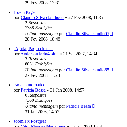
29 Fev 2008, 13:31
Hoem Page
por
Claudio Silva claudio65
»
27 Fev 2008, 11:35
2
Respostas
7388
Exibições
Última mensagem
por
Claudio Silva claudio65
28 Fev 2008, 18:48
[Ajuda] Pagina inicial
por
Anderson k0br4k4nn
»
21 Set 2007, 14:34
3
Respostas
8831
Exibições
Última mensagem
por
Claudio Silva claudio65
27 Fev 2008, 11:28
e-mail automatico
por
Patricia Bessa
»
31 Jan 2008, 14:57
0
Respostas
7360
Exibições
Última mensagem
por
Patricia Bessa
31 Jan 2008, 14:57
Joomla x Postgres
por
Vitor Mendes Magalhães
»
15 Jan 2008, 07:41