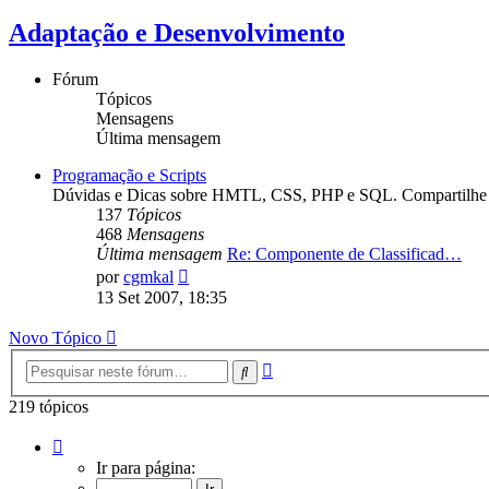
Adaptação e Desenvolvimento
Fórum
Tópicos
Mensagens
Última mensagem
Programação e Scripts
Dúvidas e Dicas sobre HMTL, CSS, PHP e SQL. Compartilhe C
137
Tópicos
468
Mensagens
Última mensagem
Re: Componente de Classificad…
Ver
por
cgmkal
última
13 Set 2007, 18:35
mensagem
Novo Tópico
Pesquisa
Pesquisar
avançada
219 tópicos
Página
1
Ir para página:
de