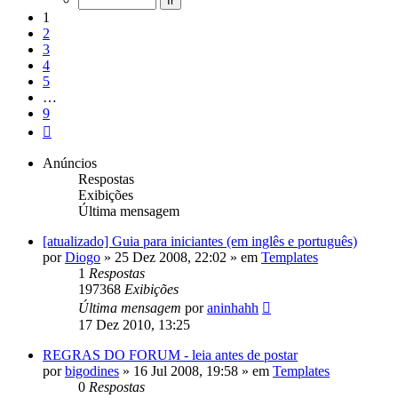
9
1
2
3
4
5
…
9
Próximo
Anúncios
Respostas
Exibições
Última mensagem
[atualizado] Guia para iniciantes (em inglês e português)
por
Diogo
»
25 Dez 2008, 22:02
» em
Templates
1
Respostas
197368
Exibições
Última mensagem
por
aninhahh
17 Dez 2010, 13:25
REGRAS DO FORUM - leia antes de postar
por
bigodines
»
16 Jul 2008, 19:58
» em
Templates
0
Respostas