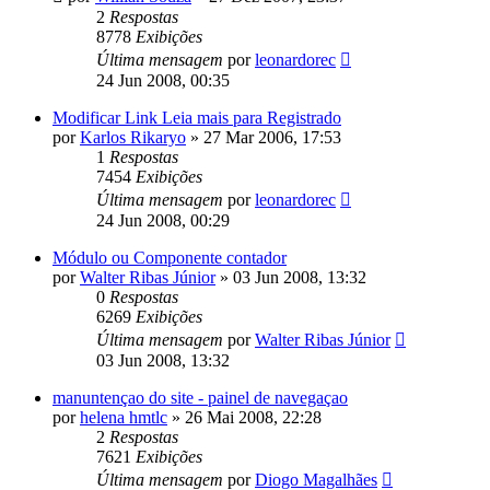
2
Respostas
8778
Exibições
Última mensagem
por
leonardorec
24 Jun 2008, 00:35
Modificar Link Leia mais para Registrado
por
Karlos Rikaryo
»
27 Mar 2006, 17:53
1
Respostas
7454
Exibições
Última mensagem
por
leonardorec
24 Jun 2008, 00:29
Módulo ou Componente contador
por
Walter Ribas Júnior
»
03 Jun 2008, 13:32
0
Respostas
6269
Exibições
Última mensagem
por
Walter Ribas Júnior
03 Jun 2008, 13:32
manuntençao do site - painel de navegaçao
por
helena hmtlc
»
26 Mai 2008, 22:28
2
Respostas
7621
Exibições
Última mensagem
por
Diogo Magalhães