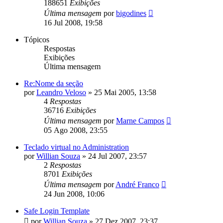
188651
Exibições
Última mensagem
por
bigodines
16 Jul 2008, 19:58
Tópicos
Respostas
Exibições
Última mensagem
Re:Nome da seção
por
Leandro Veloso
»
25 Mai 2005, 13:58
4
Respostas
36716
Exibições
Última mensagem
por
Marne Campos
05 Ago 2008, 23:55
Teclado virtual no Administration
por
Willian Souza
»
24 Jul 2007, 23:57
2
Respostas
8701
Exibições
Última mensagem
por
André Franco
24 Jun 2008, 10:06
Safe Login Template
por
Willian Souza
»
27 Dez 2007, 23:37