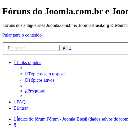
Fóruns do Joomla.com.br e Joo
Foruns dos antigos sites Joomla.com.br & JoomlaBrasil.org & Mambo
Pular para o conteúdo
Pesquisa
Pesquisar
avançada
Links rápidos
Tópicos sem resposta
Tópicos ativos
Pesquisar
FAQ
Entrar
Índice do fórum
Fórum - Joomla!Brasil (dados salvos de joom
Pesquisar