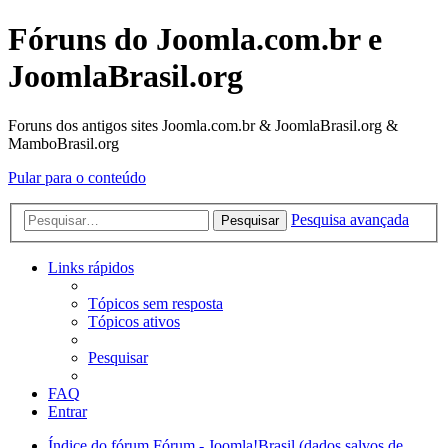
Fóruns do Joomla.com.br e
JoomlaBrasil.org
Foruns dos antigos sites Joomla.com.br & JoomlaBrasil.org &
MamboBrasil.org
Pular para o conteúdo
Pesquisa avançada
Pesquisar
Links rápidos
Tópicos sem resposta
Tópicos ativos
Pesquisar
FAQ
Entrar
Índice do fórum
Fórum - Joomla!Brasil (dados salvos de