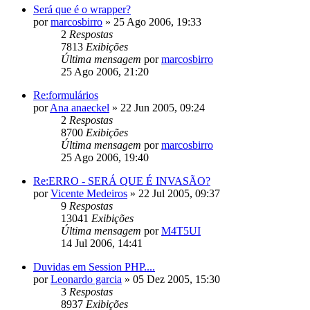
Será que é o wrapper?
por
marcosbirro
»
25 Ago 2006, 19:33
2
Respostas
7813
Exibições
Última mensagem
por
marcosbirro
25 Ago 2006, 21:20
Re:formulários
por
Ana anaeckel
»
22 Jun 2005, 09:24
2
Respostas
8700
Exibições
Última mensagem
por
marcosbirro
25 Ago 2006, 19:40
Re:ERRO - SERÁ QUE É INVASÃO?
por
Vicente Medeiros
»
22 Jul 2005, 09:37
9
Respostas
13041
Exibições
Última mensagem
por
M4T5UI
14 Jul 2006, 14:41
Duvidas em Session PHP....
por
Leonardo garcia
»
05 Dez 2005, 15:30
3
Respostas
8937
Exibições