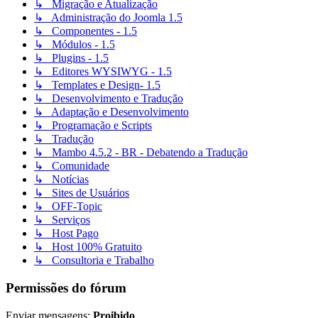
↳ Migração e Atualização
↳ Administração do Joomla 1.5
↳ Componentes - 1.5
↳ Módulos - 1.5
↳ Plugins - 1.5
↳ Editores WYSIWYG - 1.5
↳ Templates e Design- 1.5
↳ Desenvolvimento e Tradução
↳ Adaptação e Desenvolvimento
↳ Programação e Scripts
↳ Tradução
↳ Mambo 4.5.2 - BR - Debatendo a Tradução
↳ Comunidade
↳ Notícias
↳ Sites de Usuários
↳ OFF-Topic
↳ Serviços
↳ Host Pago
↳ Host 100% Gratuito
↳ Consultoria e Trabalho
Permissões do fórum
Enviar mensagens:
Proibido