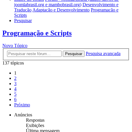
joomlabrasil.org e mambobrasil.org)
Desenvolvimento e
Tradução
Adaptação e Desenvolvimento
Programação e
Scripts
Pesquisar
Programação e Scripts
Novo Tópico
Pesquisa avançada
Pesquisar
137 tópicos
1
2
3
4
5
6
Próximo
Anúncios
Respostas
Exibições
Última mensagem