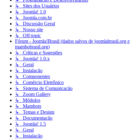
↳ Sites dos Usuários
↳ Joomla! 1.0
↳ Joomla.com.br
↳ Discussão Geral
↳ Nosso site
↳ Off-topic
Fórum - Joomla!Brasil (dados salvos de joomlabrasil.org e
mambobrasil.org)
↳ Críticas e Sugestões
↳ Joomla! 1.0.x
↳ Geral
↳ Instalação
↳ Componentes
↳ Comércio Eletrônico
↳ Sistema de Comunicação
↳ Zoom Gallery
↳ Módulos
↳ Mambots
↳ Temas e Design
↳ Documentação
↳ Joomla! 1.5
↳ Geral
↳ Instalação