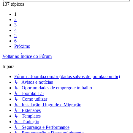
137 tópicos
1
2
3
4
5
6
Próximo
Voltar ao Índice do Fórum
Ir para
Fórum - Joomla.com.br (dados salvos de joomla.com.br)
↳ Avisos e notícias
↳ Oportunidades de emprego e trabalho
↳ Joomla! 1.5
↳ Como utilizar
↳ Instalação, Upgrade e Migração
↳ Extensões
↳ Templates
↳ Tradução
↳ Segurança e Performance
↳ Programação e Desenvolvimento