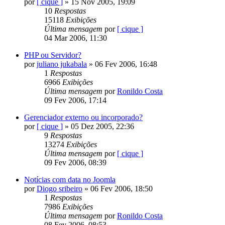
por
[ cique ]
»
15 Nov 2005, 19:09
10
Respostas
15118
Exibições
Última mensagem
por
[ cique ]
04 Mar 2006, 11:30
PHP ou Servidor?
por
juliano jukabala
»
06 Fev 2006, 16:48
1
Respostas
6966
Exibições
Última mensagem
por
Ronildo Costa
09 Fev 2006, 17:14
Gerenciador externo ou incorporado?
por
[ cique ]
»
05 Dez 2005, 22:36
9
Respostas
13274
Exibições
Última mensagem
por
[ cique ]
09 Fev 2006, 08:39
Notícias com data no Joomla
por
Diogo sribeiro
»
06 Fev 2006, 18:50
1
Respostas
7986
Exibições
Última mensagem
por
Ronildo Costa
08 Fev 2006, 08:53