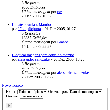
3
Respostas
9360
Exibições
Última mensagem
por
rsv
20 Jan 2006, 10:52
Debate Joomla x Mambo
por
Júlio juliojunta
»
01 Dez 2005, 01:27
5
Respostas
13367
Exibições
Última mensagem
por
Brasco
15 Jan 2006, 22:27
Bloquear imagens para copia no mambo
por
alessandro sanozuke
»
26 Dez 2005, 18:25
3
Respostas
9732
Exibições
Última mensagem
por
alessandro sanozuke
28 Dez 2005, 03:36
Novo Tópico
Exibir:
Ordenar por:
Direção: