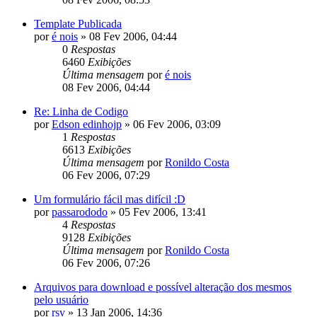
Template Publicada
por
é nois
»
08 Fev 2006, 04:44
0
Respostas
6460
Exibições
Última mensagem
por
é nois
08 Fev 2006, 04:44
Re: Linha de Codigo
por
Edson edinhojp
»
06 Fev 2006, 03:09
1
Respostas
6613
Exibições
Última mensagem
por
Ronildo Costa
06 Fev 2006, 07:29
Um formulário fácil mas difícil :D
por
passarododo
»
05 Fev 2006, 13:41
4
Respostas
9128
Exibições
Última mensagem
por
Ronildo Costa
06 Fev 2006, 07:26
Arquivos para download e possível alteração dos mesmos
pelo usuário
por
rsv
»
13 Jan 2006, 14:36