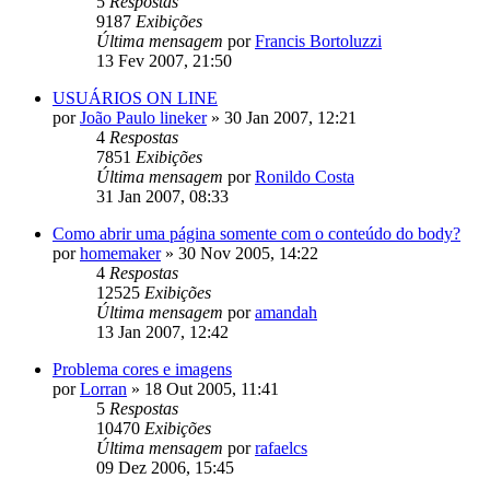
5
Respostas
9187
Exibições
Última mensagem
por
Francis Bortoluzzi
13 Fev 2007, 21:50
USUÁRIOS ON LINE
por
João Paulo lineker
»
30 Jan 2007, 12:21
4
Respostas
7851
Exibições
Última mensagem
por
Ronildo Costa
31 Jan 2007, 08:33
Como abrir uma página somente com o conteúdo do body?
por
homemaker
»
30 Nov 2005, 14:22
4
Respostas
12525
Exibições
Última mensagem
por
amandah
13 Jan 2007, 12:42
Problema cores e imagens
por
Lorran
»
18 Out 2005, 11:41
5
Respostas
10470
Exibições
Última mensagem
por
rafaelcs
09 Dez 2006, 15:45