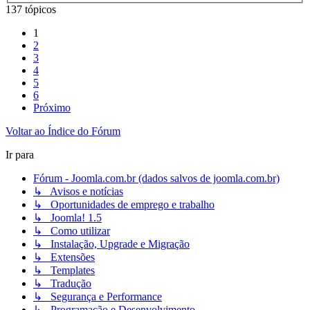
137 tópicos
1
2
3
4
5
6
Próximo
Voltar ao Índice do Fórum
Ir para
Fórum - Joomla.com.br (dados salvos de joomla.com.br)
↳ Avisos e notícias
↳ Oportunidades de emprego e trabalho
↳ Joomla! 1.5
↳ Como utilizar
↳ Instalação, Upgrade e Migração
↳ Extensões
↳ Templates
↳ Tradução
↳ Segurança e Performance
↳ Programação e Desenvolvimento