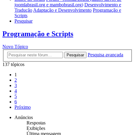
joomlabrasil.org e mambobrasil.org)
Desenvolvimento e
Tradução
Adaptação e Desenvolvimento
Programação e
Scripts
Pesquisar
Programação e Scripts
Novo Tópico
Pesquisa avançada
Pesquisar
137 tópicos
1
2
3
4
5
6
Próximo
Anúncios
Respostas
Exibições
Última mensagem