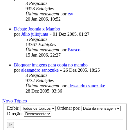
3
Respostas
9358
Exibições
Última mensagem
por
rsv
20 Jan 2006, 10:52
Debate Joomla x Mambo
por
Júlio juliojunta
»
01 Dez 2005, 01:27
5
Respostas
13367
Exibições
Última mensagem
por
Brasco
15 Jan 2006, 22:27
Bloquear imagens para copia no mambo
por
alessandro sanozuke
»
26 Dez 2005, 18:25
3
Respostas
9732
Exibições
Última mensagem
por
alessandro sanozuke
28 Dez 2005, 03:36
Novo Tópico
Exibir:
Ordenar por:
Direção: