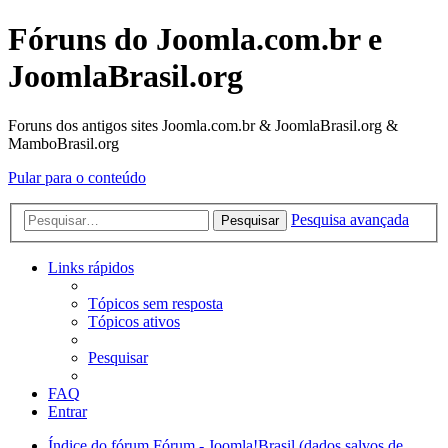
Fóruns do Joomla.com.br e
JoomlaBrasil.org
Foruns dos antigos sites Joomla.com.br & JoomlaBrasil.org &
MamboBrasil.org
Pular para o conteúdo
Pesquisa avançada
Pesquisar
Links rápidos
Tópicos sem resposta
Tópicos ativos
Pesquisar
FAQ
Entrar
Índice do fórum
Fórum - Joomla!Brasil (dados salvos de