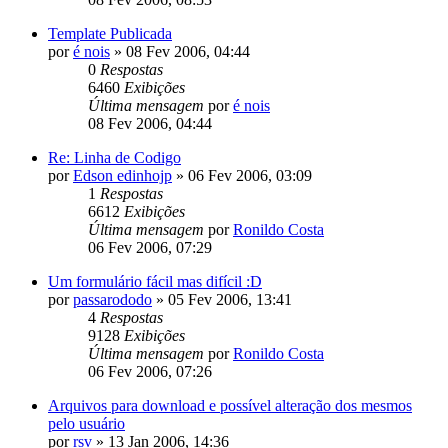
Template Publicada
por
é nois
»
08 Fev 2006, 04:44
0
Respostas
6460
Exibições
Última mensagem
por
é nois
08 Fev 2006, 04:44
Re: Linha de Codigo
por
Edson edinhojp
»
06 Fev 2006, 03:09
1
Respostas
6612
Exibições
Última mensagem
por
Ronildo Costa
06 Fev 2006, 07:29
Um formulário fácil mas difícil :D
por
passarododo
»
05 Fev 2006, 13:41
4
Respostas
9128
Exibições
Última mensagem
por
Ronildo Costa
06 Fev 2006, 07:26
Arquivos para download e possível alteração dos mesmos
pelo usuário
por
rsv
»
13 Jan 2006, 14:36