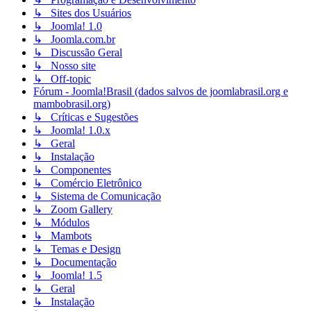
↳ Sites dos Usuários
↳ Joomla! 1.0
↳ Joomla.com.br
↳ Discussão Geral
↳ Nosso site
↳ Off-topic
Fórum - Joomla!Brasil (dados salvos de joomlabrasil.org e
mambobrasil.org)
↳ Críticas e Sugestões
↳ Joomla! 1.0.x
↳ Geral
↳ Instalação
↳ Componentes
↳ Comércio Eletrônico
↳ Sistema de Comunicação
↳ Zoom Gallery
↳ Módulos
↳ Mambots
↳ Temas e Design
↳ Documentação
↳ Joomla! 1.5
↳ Geral
↳ Instalação