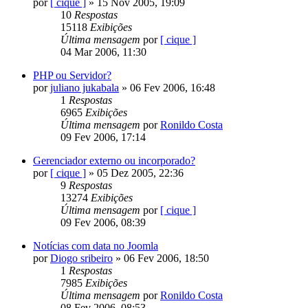
por
[ cique ]
»
15 Nov 2005, 19:09
10
Respostas
15118
Exibições
Última mensagem
por
[ cique ]
04 Mar 2006, 11:30
PHP ou Servidor?
por
juliano jukabala
»
06 Fev 2006, 16:48
1
Respostas
6965
Exibições
Última mensagem
por
Ronildo Costa
09 Fev 2006, 17:14
Gerenciador externo ou incorporado?
por
[ cique ]
»
05 Dez 2005, 22:36
9
Respostas
13274
Exibições
Última mensagem
por
[ cique ]
09 Fev 2006, 08:39
Notícias com data no Joomla
por
Diogo sribeiro
»
06 Fev 2006, 18:50
1
Respostas
7985
Exibições
Última mensagem
por
Ronildo Costa
08 Fev 2006, 08:53