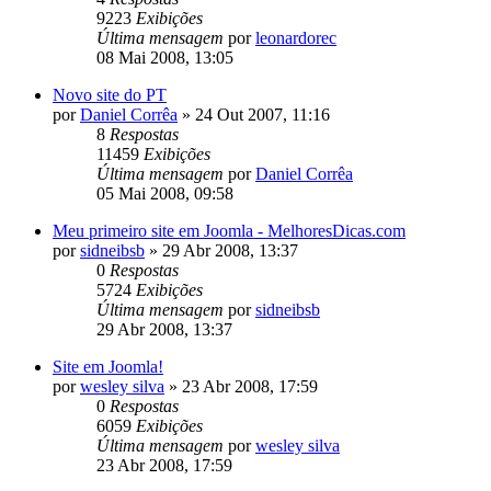
9223
Exibições
Última mensagem
por
leonardorec
08 Mai 2008, 13:05
Novo site do PT
por
Daniel Corrêa
»
24 Out 2007, 11:16
8
Respostas
11459
Exibições
Última mensagem
por
Daniel Corrêa
05 Mai 2008, 09:58
Meu primeiro site em Joomla - MelhoresDicas.com
por
sidneibsb
»
29 Abr 2008, 13:37
0
Respostas
5724
Exibições
Última mensagem
por
sidneibsb
29 Abr 2008, 13:37
Site em Joomla!
por
wesley silva
»
23 Abr 2008, 17:59
0
Respostas
6059
Exibições
Última mensagem
por
wesley silva
23 Abr 2008, 17:59