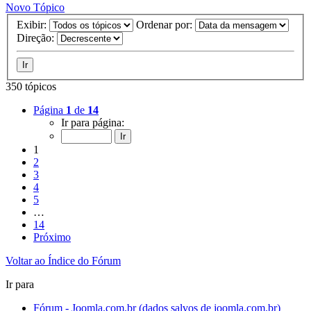
Novo Tópico
Exibir:
Ordenar por:
Direção:
350 tópicos
Página
1
de
14
Ir para página:
1
2
3
4
5
…
14
Próximo
Voltar ao Índice do Fórum
Ir para
Fórum - Joomla.com.br (dados salvos de joomla.com.br)