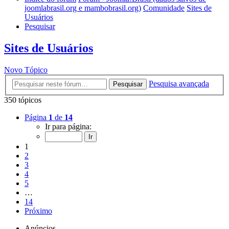
joomlabrasil.org e mambobrasil.org)
Comunidade
Sites de
Usuários
Pesquisar
Sites de Usuários
Novo Tópico
Pesquisa avançada
Pesquisar
350 tópicos
Página
1
de
14
Ir para página:
1
2
3
4
5
…
14
Próximo
Anúncios