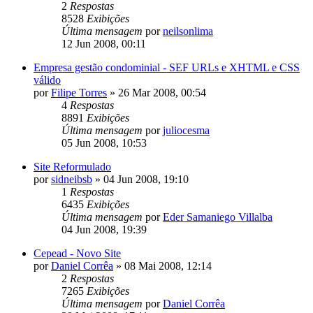
2
Respostas
8528
Exibições
Última mensagem
por
neilsonlima
12 Jun 2008, 00:11
Empresa gestão condominial - SEF URLs e XHTML e CSS
válido
por
Filipe Torres
»
26 Mar 2008, 00:54
4
Respostas
8891
Exibições
Última mensagem
por
juliocesma
05 Jun 2008, 10:53
Site Reformulado
por
sidneibsb
»
04 Jun 2008, 19:10
1
Respostas
6435
Exibições
Última mensagem
por
Eder Samaniego Villalba
04 Jun 2008, 19:39
Cepead - Novo Site
por
Daniel Corrêa
»
08 Mai 2008, 12:14
2
Respostas
7265
Exibições
Última mensagem
por
Daniel Corrêa