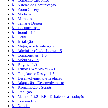
↳ Comércio Eletrônico
↳ Sistema de Comunicação
↳ Zoom Gallery
↳ Módulos
↳ Mambots
↳ Temas e Design
↳ Documentação
↳ Joomla! 1.5
↳ Geral
↳ Instalação
↳ Migração e Atualização
↳ Administração do Joomla 1.5
↳ Componentes - 1.5
↳ Módulos - 1.5
↳ Plugins - 1.5
↳ Editores WYSIWYG - 1.5
↳ Templates e Design- 1.5
↳ Desenvolvimento e Tradução
↳ Adaptação e Desenvolvimento
↳ Programação e Scripts
↳ Tradução
↳ Mambo 4.5.2 - BR - Debatendo a Tradução
↳ Comunidade
↳ Notícias