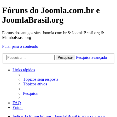
Fóruns do Joomla.com.br e
JoomlaBrasil.org
Foruns dos antigos sites Joomla.com.br & JoomlaBrasil.org &
MamboBrasil.org
Pular para o conteúdo
Pesquisa avançada
Pesquisar
Links rápidos
Tópicos sem resposta
Tópicos ativos
Pesquisar
FAQ
Entrar
Índice do fórum
Fórum - Joomla!Brasil (dados salvos de