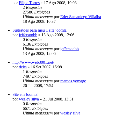
por
Filipe Torres
»
17 Ago 2008, 10:08
2
Respostas
27586
Exibições
Última mensagem
por
Eder Samaniego Villalba
18 Ago 2008, 10:37
Sugestões para meu 1 site joomla
por
jeffersonbb
»
13 Ago 2008, 12:06
0
Respostas
6136
Exibições
Última mensagem
por
jeffersonbb
13 Ago 2008, 12:06
http://www.web3001.net/
por
delta
»
16 Set 2007, 15:08
1
Respostas
7497
Exibições
Última mensagem
por
marcos yomage
26 Jul 2008, 17:54
Site em Joomla!
por
wesley silva
»
21 Jul 2008, 13:31
0
Respostas
6671
Exibições
Última mensagem
por
wesley silva