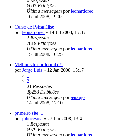
0
Respostas
6697
Exibições
Última mensagem
por
leonardorec
16 Jul 2008, 19:02
Curso de Psicanálise
por
leonardorec
»
14 Jul 2008, 15:35
2
Respostas
7819
Exibições
Última mensagem
por
leonardorec
15 Jul 2008, 16:25
Melhor site em Joomla!!!
por
Jorge Luis
»
12 Jan 2008, 15:17
1
2
21
Respostas
38258
Exibições
Última mensagem
por
aaraujo
14 Jul 2008, 12:10
primeiro site....
por
juliocesma
»
27 Jun 2008, 13:41
1
Respostas
6979
Exibições
Última mensagem
por
leonardorec