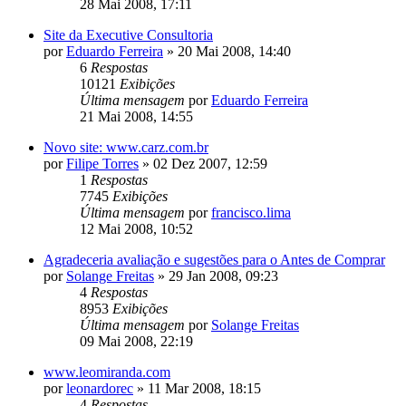
28 Mai 2008, 17:11
Site da Executive Consultoria
por
Eduardo Ferreira
»
20 Mai 2008, 14:40
6
Respostas
10121
Exibições
Última mensagem
por
Eduardo Ferreira
21 Mai 2008, 14:55
Novo site: www.carz.com.br
por
Filipe Torres
»
02 Dez 2007, 12:59
1
Respostas
7745
Exibições
Última mensagem
por
francisco.lima
12 Mai 2008, 10:52
Agradeceria avaliação e sugestões para o Antes de Comprar
por
Solange Freitas
»
29 Jan 2008, 09:23
4
Respostas
8953
Exibições
Última mensagem
por
Solange Freitas
09 Mai 2008, 22:19
www.leomiranda.com
por
leonardorec
»
11 Mar 2008, 18:15
4
Respostas