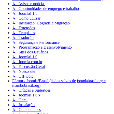
↳ Avisos e notícias
↳ Oportunidades de emprego e trabalho
↳ Joomla! 1.5
↳ Como utilizar
↳ Instalação, Upgrade e Migração
↳ Extensões
↳ Templates
↳ Tradução
↳ Segurança e Performance
↳ Programação e Desenvolvimento
↳ Sites dos Usuários
↳ Joomla! 1.0
↳ Joomla.com.br
↳ Discussão Geral
↳ Nosso site
↳ Off-topic
Fórum - Joomla!Brasil (dados salvos de joomlabrasil.org e
mambobrasil.org)
↳ Críticas e Sugestões
↳ Joomla! 1.0.x
↳ Geral
↳ Instalação
↳ Componentes