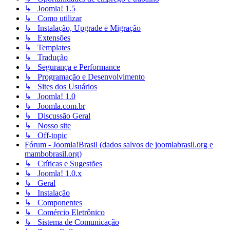
↳ Joomla! 1.5
↳ Como utilizar
↳ Instalação, Upgrade e Migração
↳ Extensões
↳ Templates
↳ Tradução
↳ Segurança e Performance
↳ Programação e Desenvolvimento
↳ Sites dos Usuários
↳ Joomla! 1.0
↳ Joomla.com.br
↳ Discussão Geral
↳ Nosso site
↳ Off-topic
Fórum - Joomla!Brasil (dados salvos de joomlabrasil.org e
mambobrasil.org)
↳ Críticas e Sugestões
↳ Joomla! 1.0.x
↳ Geral
↳ Instalação
↳ Componentes
↳ Comércio Eletrônico
↳ Sistema de Comunicação