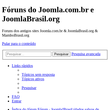
Fóruns do Joomla.com.br e
JoomlaBrasil.org
Foruns dos antigos sites Joomla.com.br & JoomlaBrasil.org &
MamboBrasil.org
Pular para o conteúdo
Pesquisa avançada
Pesquisar
Links rápidos
Tópicos sem resposta
Tópicos ativos
Pesquisar
FAQ
Entrar
Índice do fórum
Fórum - Joomla!Brasil (dados salvos de