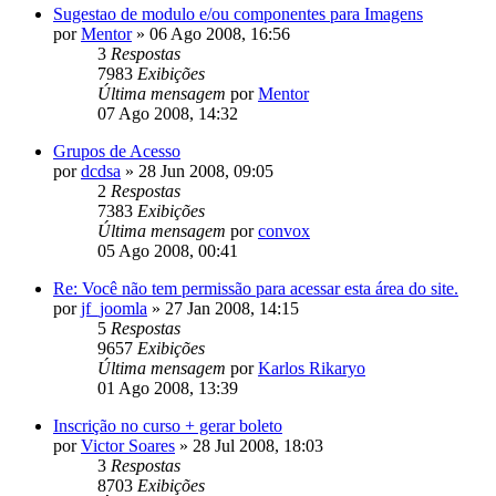
Sugestao de modulo e/ou componentes para Imagens
por
Mentor
»
06 Ago 2008, 16:56
3
Respostas
7983
Exibições
Última mensagem
por
Mentor
07 Ago 2008, 14:32
Grupos de Acesso
por
dcdsa
»
28 Jun 2008, 09:05
2
Respostas
7383
Exibições
Última mensagem
por
convox
05 Ago 2008, 00:41
Re: Você não tem permissão para acessar esta área do site.
por
jf_joomla
»
27 Jan 2008, 14:15
5
Respostas
9657
Exibições
Última mensagem
por
Karlos Rikaryo
01 Ago 2008, 13:39
Inscrição no curso + gerar boleto
por
Victor Soares
»
28 Jul 2008, 18:03
3
Respostas
8703
Exibições