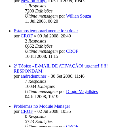
por
Newton Hugo
»
05 Jul 2008, 10:43
1
Respostas
7200
Exibições
Última mensagem
por
Willian Souza
11 Jul 2008, 00:20
Estamos temporariamente fora do ar
por
CROF
»
09 Jul 2008, 20:40
2
Respostas
6662
Exibições
Última mensagem
por
CROF
10 Jul 2008, 11:15
2º Tópico - E-MAIL DE ATIVAÇÃO! urgente!!!!!!!
RESPONDAM!
por
andredemuner
»
30 Set 2006, 11:46
7
Respostas
10034
Exibições
Última mensagem
por
Diogo Magalhães
04 Jul 2008, 19:19
Problemas no Module Manager
por
CROF
»
02 Jul 2008, 10:35
0
Respostas
5723
Exibições
Última mensagem
por
CROF