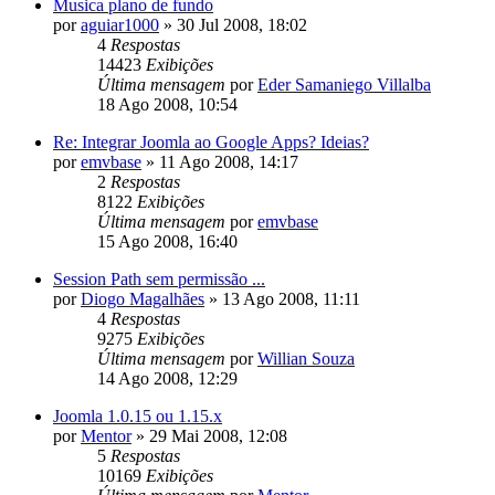
Musica plano de fundo
por
aguiar1000
»
30 Jul 2008, 18:02
4
Respostas
14423
Exibições
Última mensagem
por
Eder Samaniego Villalba
18 Ago 2008, 10:54
Re: Integrar Joomla ao Google Apps? Ideias?
por
emvbase
»
11 Ago 2008, 14:17
2
Respostas
8122
Exibições
Última mensagem
por
emvbase
15 Ago 2008, 16:40
Session Path sem permissão ...
por
Diogo Magalhães
»
13 Ago 2008, 11:11
4
Respostas
9275
Exibições
Última mensagem
por
Willian Souza
14 Ago 2008, 12:29
Joomla 1.0.15 ou 1.15.x
por
Mentor
»
29 Mai 2008, 12:08
5
Respostas
10169
Exibições