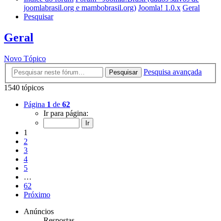
joomlabrasil.org e mambobrasil.org)
Joomla! 1.0.x
Geral
Pesquisar
Geral
Novo Tópico
Pesquisa avançada
Pesquisar
1540 tópicos
Página
1
de
62
Ir para página:
1
2
3
4
5
…
62
Próximo
Anúncios
Respostas