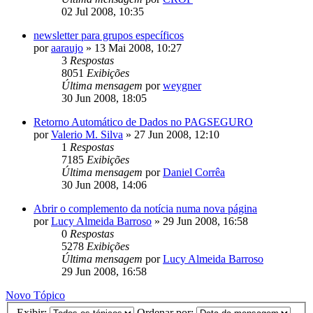
02 Jul 2008, 10:35
newsletter para grupos específicos
por
aaraujo
»
13 Mai 2008, 10:27
3
Respostas
8051
Exibições
Última mensagem
por
weygner
30 Jun 2008, 18:05
Retorno Automático de Dados no PAGSEGURO
por
Valerio M. Silva
»
27 Jun 2008, 12:10
1
Respostas
7185
Exibições
Última mensagem
por
Daniel Corrêa
30 Jun 2008, 14:06
Abrir o complemento da notícia numa nova página
por
Lucy Almeida Barroso
»
29 Jun 2008, 16:58
0
Respostas
5278
Exibições
Última mensagem
por
Lucy Almeida Barroso
29 Jun 2008, 16:58
Novo Tópico
Exibir:
Ordenar por: