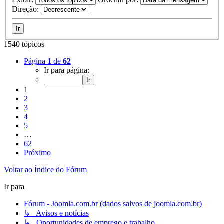
Direção:
1540 tópicos
Página
1
de
62
Ir para página:
1
2
3
4
5
…
62
Próximo
Voltar ao Índice do Fórum
Ir para
Fórum - Joomla.com.br (dados salvos de joomla.com.br)
↳ Avisos e notícias
↳ Oportunidades de emprego e trabalho