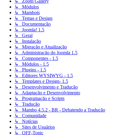
↳ Zoom Gallery
↳ Módulos
↳ Mambots
↳ Temas e Design
↳ Documentação
↳ Joomla! 1.5
↳ Geral
↳ Instalação
↳ Migração e Atualização
↳ Administração do Joomla 1.5
↳ Componentes - 1.5
↳ Módulos - 1.5
↳ Plugins - 1.5
↳ Editores WYSIWYG - 1.5
↳ Templates e Design- 1.5
↳ Desenvolvimento e Tradução
↳ Adaptação e Desenvolvimento
↳ Programação e Scripts
↳ Tradução
↳ Mambo 4.5.2 - BR - Debatendo a Tradução
↳ Comunidade
↳ Notícias
↳ Sites de Usuários
↳ OFF-Topic