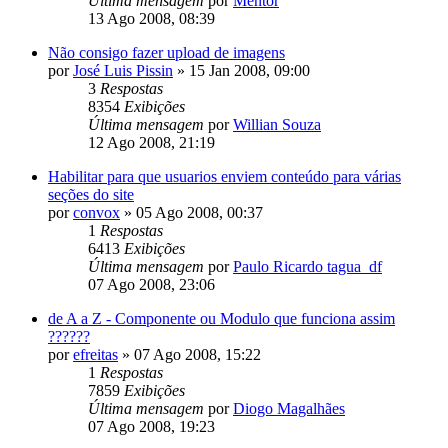
Última mensagem
por
Mentor
13 Ago 2008, 08:39
Não consigo fazer upload de imagens
por
José Luis Pissin
»
15 Jan 2008, 09:00
3
Respostas
8354
Exibições
Última mensagem
por
Willian Souza
12 Ago 2008, 21:19
Habilitar para que usuarios enviem conteúdo para várias
seções do site
por
convox
»
05 Ago 2008, 00:37
1
Respostas
6413
Exibições
Última mensagem
por
Paulo Ricardo tagua_df
07 Ago 2008, 23:06
de A a Z - Componente ou Modulo que funciona assim
??????
por
efreitas
»
07 Ago 2008, 15:22
1
Respostas
7859
Exibições
Última mensagem
por
Diogo Magalhães
07 Ago 2008, 19:23