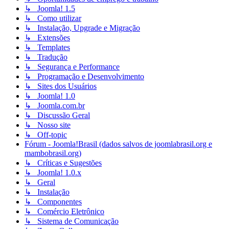
↳ Joomla! 1.5
↳ Como utilizar
↳ Instalação, Upgrade e Migração
↳ Extensões
↳ Templates
↳ Tradução
↳ Segurança e Performance
↳ Programação e Desenvolvimento
↳ Sites dos Usuários
↳ Joomla! 1.0
↳ Joomla.com.br
↳ Discussão Geral
↳ Nosso site
↳ Off-topic
Fórum - Joomla!Brasil (dados salvos de joomlabrasil.org e
mambobrasil.org)
↳ Críticas e Sugestões
↳ Joomla! 1.0.x
↳ Geral
↳ Instalação
↳ Componentes
↳ Comércio Eletrônico
↳ Sistema de Comunicação