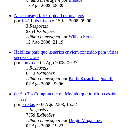
Última mensagem
por
Mentor
13 Ago 2008, 08:39
Não consigo fazer upload de imagens
por
José Luis Pissin
»
15 Jan 2008, 09:00
3
Respostas
8354
Exibições
Última mensagem
por
Willian Souza
12 Ago 2008, 21:19
Habilitar para que usuarios enviem conteúdo para várias
seções do site
por
convox
»
05 Ago 2008, 00:37
1
Respostas
6413
Exibições
Última mensagem
por
Paulo Ricardo tagua_df
07 Ago 2008, 23:06
de A a Z - Componente ou Modulo que funciona assim
??????
por
efreitas
»
07 Ago 2008, 15:22
1
Respostas
7859
Exibições
Última mensagem
por
Diogo Magalhães
07 Ago 2008, 19:23