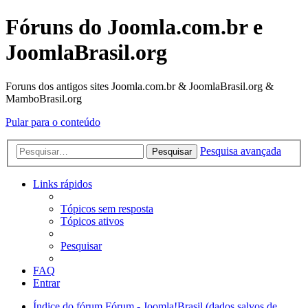
Fóruns do Joomla.com.br e
JoomlaBrasil.org
Foruns dos antigos sites Joomla.com.br & JoomlaBrasil.org &
MamboBrasil.org
Pular para o conteúdo
Pesquisa avançada
Pesquisar
Links rápidos
Tópicos sem resposta
Tópicos ativos
Pesquisar
FAQ
Entrar
Índice do fórum
Fórum - Joomla!Brasil (dados salvos de