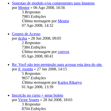
Sugestao de modulo e/ou componentes para Imagens
por
Mentor
»
06 Ago 2008, 16:56
3
Respostas
7983
Exibições
Última mensagem
por
Mentor
07 Ago 2008, 14:32
Grupos de Acesso
por
dcdsa
»
28 Jun 2008, 09:05
2
Respostas
7384
Exibições
Última mensagem
por
convox
05 Ago 2008, 00:41
Re: Você não tem permissão para acessar esta área do site.
por
jf_joomla
»
27 Jan 2008, 14:15
5
Respostas
9657
Exibições
Última mensagem
por
Karlos Rikaryo
01 Ago 2008, 13:39
Inscrição no curso + gerar boleto
por
Victor Soares
»
28 Jul 2008, 18:03
3
Respostas
8704
Exibições