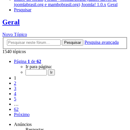
joomlabrasil.org e mambobrasil.org)
Joomla! 1.0.x
Geral
Pesquisar
Geral
Novo Tópico
Pesquisa avançada
Pesquisar
1540 tópicos
Página
1
de
62
Ir para página:
1
2
3
4
5
…
62
Próximo
Anúncios
Respostas