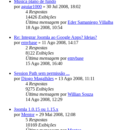
Musica plano de fundo
por
aguiar1000
»
30 Jul 2008, 18:02
4
Respostas
14426
Exibições
Última mensagem
por
Eder Samaniego Villalba
18 Ago 2008, 10:54
Re: Integrar Joomla ao Google Apps? Ideias?
por
emvbase
»
11 Ago 2008, 14:17
2
Respostas
8122
Exibições
Última mensagem
por
emvbase
15 Ago 2008, 16:40
Session Path sem permissão ...
por
Diogo Magalhães
»
13 Ago 2008, 11:11
4
Respostas
9275
Exibições
Última mensagem
por
Willian Souza
14 Ago 2008, 12:29
Joomla 1.0.15 ou 1.15.x
por
Mentor
»
29 Mai 2008, 12:08
5
Respostas
10169
Exibições