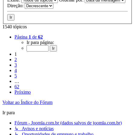
Direção:
1540 tópicos
Página
1
de
62
Ir para página:
1
2
3
4
5
…
62
Próximo
Voltar ao Índice do Fórum
Ir para
Fórum - Joomla.com.br (dados salvos de joomla.com.br)
↳ Avisos e notícias
↳ Oportunidades de emprego e trabalho