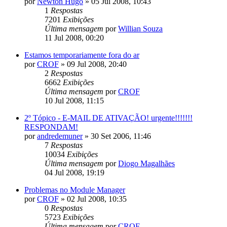
por
Newton Hugo
»
05 Jul 2008, 10:43
1
Respostas
7201
Exibições
Última mensagem
por
Willian Souza
11 Jul 2008, 00:20
Estamos temporariamente fora do ar
por
CROF
»
09 Jul 2008, 20:40
2
Respostas
6662
Exibições
Última mensagem
por
CROF
10 Jul 2008, 11:15
2º Tópico - E-MAIL DE ATIVAÇÃO! urgente!!!!!!!
RESPONDAM!
por
andredemuner
»
30 Set 2006, 11:46
7
Respostas
10034
Exibições
Última mensagem
por
Diogo Magalhães
04 Jul 2008, 19:19
Problemas no Module Manager
por
CROF
»
02 Jul 2008, 10:35
0
Respostas
5723
Exibições
Última mensagem
por
CROF