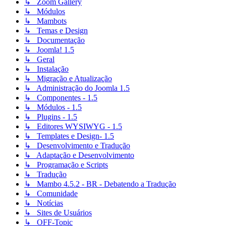
↳ Zoom Gallery
↳ Módulos
↳ Mambots
↳ Temas e Design
↳ Documentação
↳ Joomla! 1.5
↳ Geral
↳ Instalação
↳ Migração e Atualização
↳ Administração do Joomla 1.5
↳ Componentes - 1.5
↳ Módulos - 1.5
↳ Plugins - 1.5
↳ Editores WYSIWYG - 1.5
↳ Templates e Design- 1.5
↳ Desenvolvimento e Tradução
↳ Adaptação e Desenvolvimento
↳ Programação e Scripts
↳ Tradução
↳ Mambo 4.5.2 - BR - Debatendo a Tradução
↳ Comunidade
↳ Notícias
↳ Sites de Usuários
↳ OFF-Topic