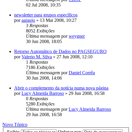
02 Jul 2008, 10:35
newsletter para grupos específicos
por
aaraujo
»
13 Mai 2008, 10:27
3
Respostas
8052
Exibições
Última mensagem
por
weygner
30 Jun 2008, 18:05
Retorno Automático de Dados no PAGSEGURO
por
Valerio M. Silva
»
27 Jun 2008, 12:10
1
Respostas
7186
Exibições
Última mensagem
por
Daniel Corrêa
30 Jun 2008, 14:06
Abrir o complemento da notícia numa nova página
por
Lucy Almeida Barroso
»
29 Jun 2008, 16:58
0
Respostas
5280
Exibições
Última mensagem
por
Lucy Almeida Barroso
29 Jun 2008, 16:58
Novo Tópico
Exibir:
Ordenar por: