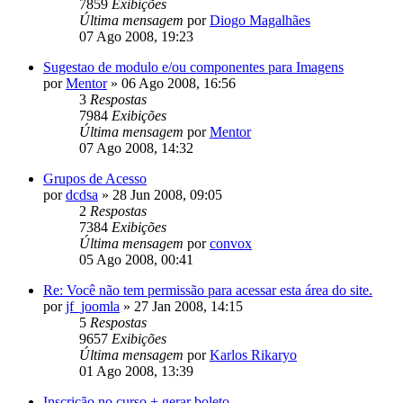
7859
Exibições
Última mensagem
por
Diogo Magalhães
07 Ago 2008, 19:23
Sugestao de modulo e/ou componentes para Imagens
por
Mentor
»
06 Ago 2008, 16:56
3
Respostas
7984
Exibições
Última mensagem
por
Mentor
07 Ago 2008, 14:32
Grupos de Acesso
por
dcdsa
»
28 Jun 2008, 09:05
2
Respostas
7384
Exibições
Última mensagem
por
convox
05 Ago 2008, 00:41
Re: Você não tem permissão para acessar esta área do site.
por
jf_joomla
»
27 Jan 2008, 14:15
5
Respostas
9657
Exibições
Última mensagem
por
Karlos Rikaryo
01 Ago 2008, 13:39
Inscrição no curso + gerar boleto