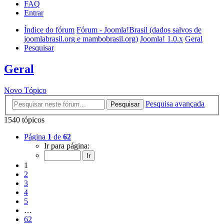
FAQ
Entrar
Índice do fórum
Fórum - Joomla!Brasil (dados salvos de
joomlabrasil.org e mambobrasil.org)
Joomla! 1.0.x
Geral
Pesquisar
Geral
Novo Tópico
Pesquisa avançada
Pesquisar
1540 tópicos
Página
1
de
62
Ir para página:
1
2
3
4
5
…
62