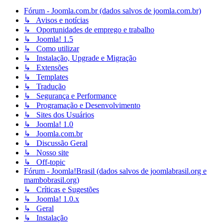
Fórum - Joomla.com.br (dados salvos de joomla.com.br)
↳ Avisos e notícias
↳ Oportunidades de emprego e trabalho
↳ Joomla! 1.5
↳ Como utilizar
↳ Instalação, Upgrade e Migração
↳ Extensões
↳ Templates
↳ Tradução
↳ Segurança e Performance
↳ Programação e Desenvolvimento
↳ Sites dos Usuários
↳ Joomla! 1.0
↳ Joomla.com.br
↳ Discussão Geral
↳ Nosso site
↳ Off-topic
Fórum - Joomla!Brasil (dados salvos de joomlabrasil.org e
mambobrasil.org)
↳ Críticas e Sugestões
↳ Joomla! 1.0.x
↳ Geral
↳ Instalação