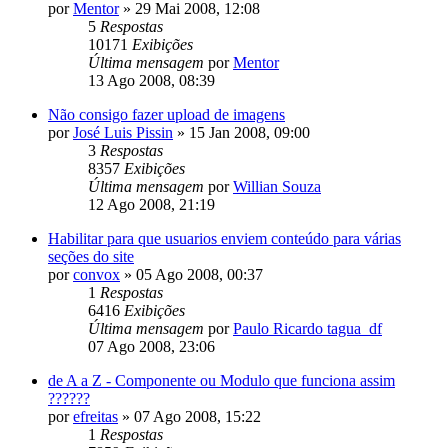
por
Mentor
»
29 Mai 2008, 12:08
5
Respostas
10171
Exibições
Última mensagem
por
Mentor
13 Ago 2008, 08:39
Não consigo fazer upload de imagens
por
José Luis Pissin
»
15 Jan 2008, 09:00
3
Respostas
8357
Exibições
Última mensagem
por
Willian Souza
12 Ago 2008, 21:19
Habilitar para que usuarios enviem conteúdo para várias
seções do site
por
convox
»
05 Ago 2008, 00:37
1
Respostas
6416
Exibições
Última mensagem
por
Paulo Ricardo tagua_df
07 Ago 2008, 23:06
de A a Z - Componente ou Modulo que funciona assim
??????
por
efreitas
»
07 Ago 2008, 15:22
1
Respostas