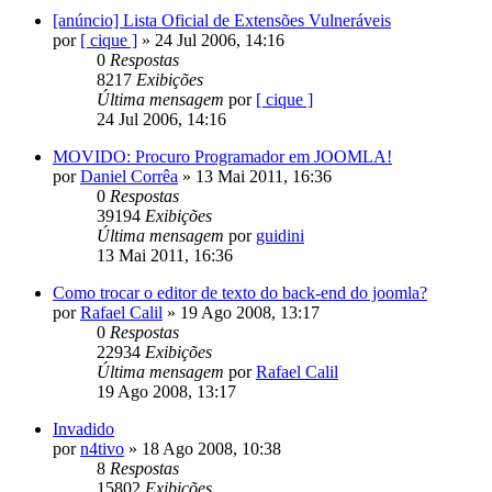
[anúncio] Lista Oficial de Extensões Vulneráveis
por
[ cique ]
»
24 Jul 2006, 14:16
0
Respostas
8217
Exibições
Última mensagem
por
[ cique ]
24 Jul 2006, 14:16
MOVIDO: Procuro Programador em JOOMLA!
por
Daniel Corrêa
»
13 Mai 2011, 16:36
0
Respostas
39194
Exibições
Última mensagem
por
guidini
13 Mai 2011, 16:36
Como trocar o editor de texto do back-end do joomla?
por
Rafael Calil
»
19 Ago 2008, 13:17
0
Respostas
22934
Exibições
Última mensagem
por
Rafael Calil
19 Ago 2008, 13:17
Invadido
por
n4tivo
»
18 Ago 2008, 10:38
8
Respostas
15802
Exibições