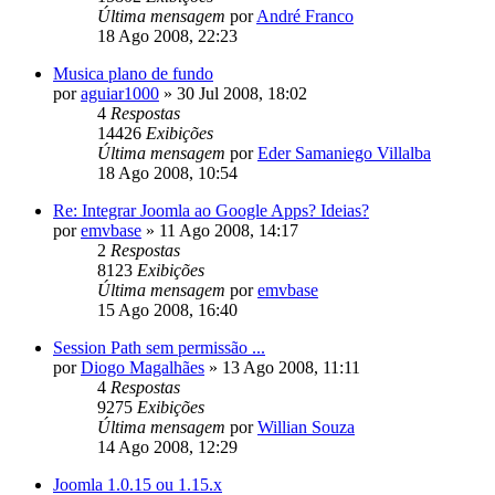
Última mensagem
por
André Franco
18 Ago 2008, 22:23
Musica plano de fundo
por
aguiar1000
»
30 Jul 2008, 18:02
4
Respostas
14426
Exibições
Última mensagem
por
Eder Samaniego Villalba
18 Ago 2008, 10:54
Re: Integrar Joomla ao Google Apps? Ideias?
por
emvbase
»
11 Ago 2008, 14:17
2
Respostas
8123
Exibições
Última mensagem
por
emvbase
15 Ago 2008, 16:40
Session Path sem permissão ...
por
Diogo Magalhães
»
13 Ago 2008, 11:11
4
Respostas
9275
Exibições
Última mensagem
por
Willian Souza
14 Ago 2008, 12:29
Joomla 1.0.15 ou 1.15.x