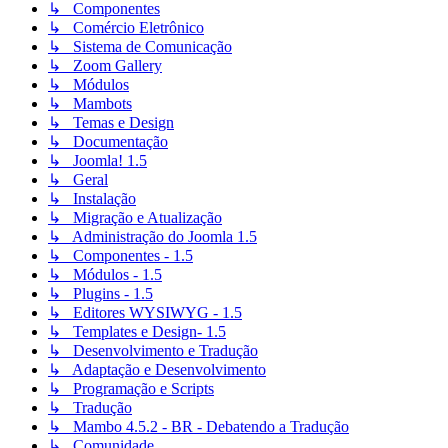
↳ Componentes
↳ Comércio Eletrônico
↳ Sistema de Comunicação
↳ Zoom Gallery
↳ Módulos
↳ Mambots
↳ Temas e Design
↳ Documentação
↳ Joomla! 1.5
↳ Geral
↳ Instalação
↳ Migração e Atualização
↳ Administração do Joomla 1.5
↳ Componentes - 1.5
↳ Módulos - 1.5
↳ Plugins - 1.5
↳ Editores WYSIWYG - 1.5
↳ Templates e Design- 1.5
↳ Desenvolvimento e Tradução
↳ Adaptação e Desenvolvimento
↳ Programação e Scripts
↳ Tradução
↳ Mambo 4.5.2 - BR - Debatendo a Tradução
↳ Comunidade