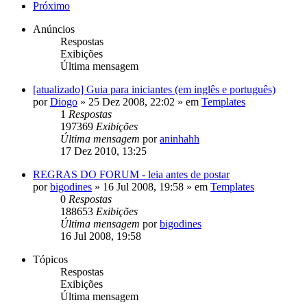
Próximo
Anúncios
Respostas
Exibições
Última mensagem
[atualizado] Guia para iniciantes (em inglês e português)
por
Diogo
»
25 Dez 2008, 22:02
» em
Templates
1
Respostas
197369
Exibições
Última mensagem
por
aninhahh
17 Dez 2010, 13:25
REGRAS DO FORUM - leia antes de postar
por
bigodines
»
16 Jul 2008, 19:58
» em
Templates
0
Respostas
188653
Exibições
Última mensagem
por
bigodines
16 Jul 2008, 19:58
Tópicos
Respostas
Exibições
Última mensagem