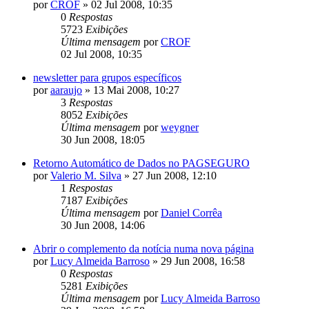
por
CROF
»
02 Jul 2008, 10:35
0
Respostas
5723
Exibições
Última mensagem
por
CROF
02 Jul 2008, 10:35
newsletter para grupos específicos
por
aaraujo
»
13 Mai 2008, 10:27
3
Respostas
8052
Exibições
Última mensagem
por
weygner
30 Jun 2008, 18:05
Retorno Automático de Dados no PAGSEGURO
por
Valerio M. Silva
»
27 Jun 2008, 12:10
1
Respostas
7187
Exibições
Última mensagem
por
Daniel Corrêa
30 Jun 2008, 14:06
Abrir o complemento da notícia numa nova página
por
Lucy Almeida Barroso
»
29 Jun 2008, 16:58
0
Respostas
5281
Exibições
Última mensagem
por
Lucy Almeida Barroso