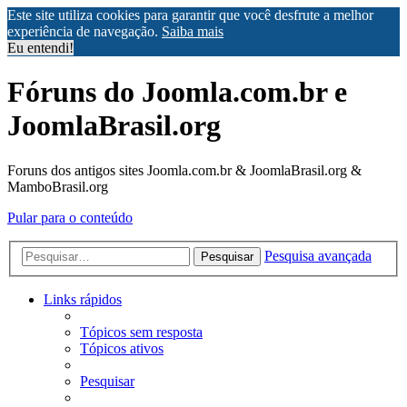
Este site utiliza cookies para garantir que você desfrute a melhor
experiência de navegação.
Saiba mais
Eu entendi!
Fóruns do Joomla.com.br e
JoomlaBrasil.org
Foruns dos antigos sites Joomla.com.br & JoomlaBrasil.org &
MamboBrasil.org
Pular para o conteúdo
Pesquisa avançada
Pesquisar
Links rápidos
Tópicos sem resposta
Tópicos ativos
Pesquisar