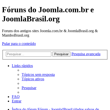
Fóruns do Joomla.com.br e
JoomlaBrasil.org
Foruns dos antigos sites Joomla.com.br & JoomlaBrasil.org &
MamboBrasil.org
Pular para o conteúdo
Pesquisa avançada
Pesquisar
Links rápidos
Tópicos sem resposta
Tópicos ativos
Pesquisar
FAQ
Entrar
Índice do fórum
Fórum - Joomla!Brasil (dados salvos de