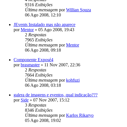
9316
Exibições
Última mensagem
por
Willian Souza
06 Ago 2008, 12:10
JEvents Instalado mas não aparece
por
Mentor
»
05 Ago 2008, 19:43
2
Respostas
7965
Exibições
Última mensagem
por
Mentor
06 Ago 2008, 09:18
Componente Exposé4
por
brasmaster
»
11 Nov 2007, 22:36
2
Respostas
7664
Exibições
Última mensagem
por
kohfuzi
06 Ago 2008, 03:18
galera de imagens e eventos, qual indicação???
por
Side
»
07 Nov 2007, 15:12
3
Respostas
8346
Exibições
Última mensagem
por
Karlos Rikaryo
05 Ago 2008, 19:02