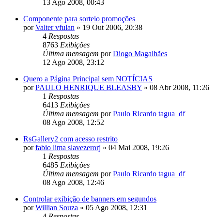
13 Ago 2008, 00:43
Componente para sorteio promoções
por
Valter vfulan
»
19 Out 2006, 20:38
4
Respostas
8763
Exibições
Última mensagem
por
Diogo Magalhães
12 Ago 2008, 23:12
Quero a Página Principal sem NOTÍCIAS
por
PAULO HENRIQUE BLEASBY
»
08 Abr 2008, 11:26
1
Respostas
6413
Exibições
Última mensagem
por
Paulo Ricardo tagua_df
08 Ago 2008, 12:52
RsGallery2 com acesso restrito
por
fabio lima slavezerorj
»
04 Mai 2008, 19:26
1
Respostas
6485
Exibições
Última mensagem
por
Paulo Ricardo tagua_df
08 Ago 2008, 12:46
Controlar exibição de banners em segundos
por
Willian Souza
»
05 Ago 2008, 12:31
4
Respostas