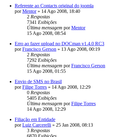
Referente ao Contacts original do joomla
por
Mentor
»
14 Ago 2008, 18:40
2
Respostas
7341
Exibições
Última mensagem
por
Mentor
15 Ago 2008, 08:54
Erro ao fazer upload no DOCman v1.4.0 RC3
por
Francisco Gerson
»
13 Ago 2008, 00:19
2
Respostas
7292
Exibições
Última mensagem
por
Francisco Gerson
15 Ago 2008, 01:55
Envio de SMS no Brasil
por
Filipe Torres
»
14 Ago 2008, 12:29
0
Respostas
5405
Exibições
Última mensagem
por
Filipe Torres
14 Ago 2008, 12:29
Filiação em Entidade
por
Luiz Carcerelli
»
25 Jan 2008, 08:13
3
Respostas
6870
Exibições