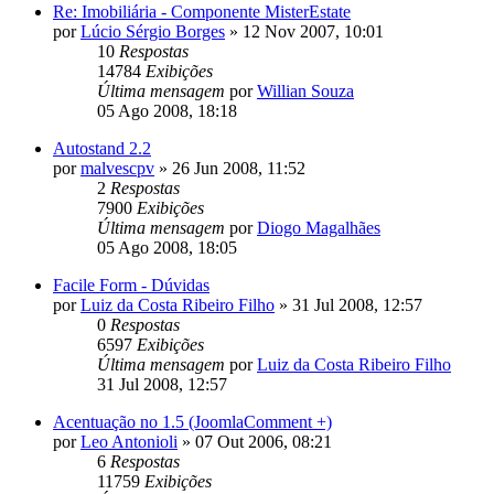
Re: Imobiliária - Componente MisterEstate
por
Lúcio Sérgio Borges
»
12 Nov 2007, 10:01
10
Respostas
14784
Exibições
Última mensagem
por
Willian Souza
05 Ago 2008, 18:18
Autostand 2.2
por
malvescpv
»
26 Jun 2008, 11:52
2
Respostas
7900
Exibições
Última mensagem
por
Diogo Magalhães
05 Ago 2008, 18:05
Facile Form - Dúvidas
por
Luiz da Costa Ribeiro Filho
»
31 Jul 2008, 12:57
0
Respostas
6597
Exibições
Última mensagem
por
Luiz da Costa Ribeiro Filho
31 Jul 2008, 12:57
Acentuação no 1.5 (JoomlaComment +)
por
Leo Antonioli
»
07 Out 2006, 08:21
6
Respostas
11759
Exibições