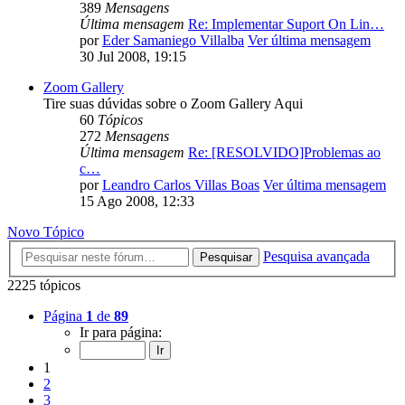
389
Mensagens
Última mensagem
Re: Implementar Suport On Lin…
por
Eder Samaniego Villalba
Ver última mensagem
30 Jul 2008, 19:15
Zoom Gallery
Tire suas dúvidas sobre o Zoom Gallery Aqui
60
Tópicos
272
Mensagens
Última mensagem
Re: [RESOLVIDO]Problemas ao
c…
por
Leandro Carlos Villas Boas
Ver última mensagem
15 Ago 2008, 12:33
Novo Tópico
Pesquisa avançada
Pesquisar
2225 tópicos
Página
1
de
89
Ir para página:
1
2
3