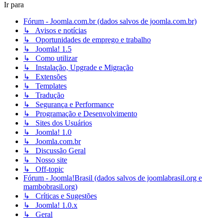
Ir para
Fórum - Joomla.com.br (dados salvos de joomla.com.br)
↳ Avisos e notícias
↳ Oportunidades de emprego e trabalho
↳ Joomla! 1.5
↳ Como utilizar
↳ Instalação, Upgrade e Migração
↳ Extensões
↳ Templates
↳ Tradução
↳ Segurança e Performance
↳ Programação e Desenvolvimento
↳ Sites dos Usuários
↳ Joomla! 1.0
↳ Joomla.com.br
↳ Discussão Geral
↳ Nosso site
↳ Off-topic
Fórum - Joomla!Brasil (dados salvos de joomlabrasil.org e
mambobrasil.org)
↳ Críticas e Sugestões
↳ Joomla! 1.0.x
↳ Geral