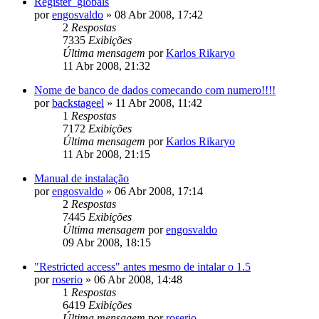
Register_globals
por
engosvaldo
»
08 Abr 2008, 17:42
2
Respostas
7335
Exibições
Última mensagem
por
Karlos Rikaryo
11 Abr 2008, 21:32
Nome de banco de dados comecando com numero!!!!
por
backstageel
»
11 Abr 2008, 11:42
1
Respostas
7172
Exibições
Última mensagem
por
Karlos Rikaryo
11 Abr 2008, 21:15
Manual de instalação
por
engosvaldo
»
06 Abr 2008, 17:14
2
Respostas
7445
Exibições
Última mensagem
por
engosvaldo
09 Abr 2008, 18:15
"Restricted access" antes mesmo de intalar o 1.5
por
roserio
»
06 Abr 2008, 14:48
1
Respostas
6419
Exibições
Última mensagem
por
roserio