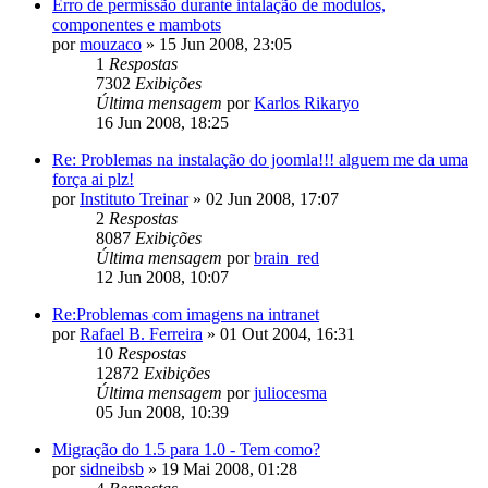
Erro de permissão durante intalação de modulos,
componentes e mambots
por
mouzaco
»
15 Jun 2008, 23:05
1
Respostas
7302
Exibições
Última mensagem
por
Karlos Rikaryo
16 Jun 2008, 18:25
Re: Problemas na instalação do joomla!!! alguem me da uma
força ai plz!
por
Instituto Treinar
»
02 Jun 2008, 17:07
2
Respostas
8087
Exibições
Última mensagem
por
brain_red
12 Jun 2008, 10:07
Re:Problemas com imagens na intranet
por
Rafael B. Ferreira
»
01 Out 2004, 16:31
10
Respostas
12872
Exibições
Última mensagem
por
juliocesma
05 Jun 2008, 10:39
Migração do 1.5 para 1.0 - Tem como?
por
sidneibsb
»
19 Mai 2008, 01:28