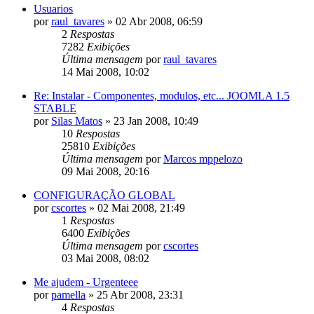
Usuarios
por
raul_tavares
»
02 Abr 2008, 06:59
2
Respostas
7282
Exibições
Última mensagem
por
raul_tavares
14 Mai 2008, 10:02
Re: Instalar - Componentes, modulos, etc... JOOMLA 1.5
STABLE
por
Silas Matos
»
23 Jan 2008, 10:49
10
Respostas
25810
Exibições
Última mensagem
por
Marcos mppelozo
09 Mai 2008, 20:16
CONFIGURAÇÃO GLOBAL
por
cscortes
»
02 Mai 2008, 21:49
1
Respostas
6400
Exibições
Última mensagem
por
cscortes
03 Mai 2008, 08:02
Me ajudem - Urgenteee
por
pamella
»
25 Abr 2008, 23:31
4
Respostas