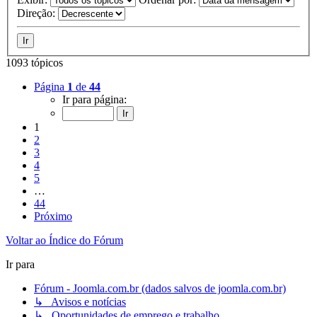
Direção:
1093 tópicos
Página
1
de
44
Ir para página:
1
2
3
4
5
…
44
Próximo
Voltar ao Índice do Fórum
Ir para
Fórum - Joomla.com.br (dados salvos de joomla.com.br)
↳ Avisos e notícias
↳ Oportunidades de emprego e trabalho