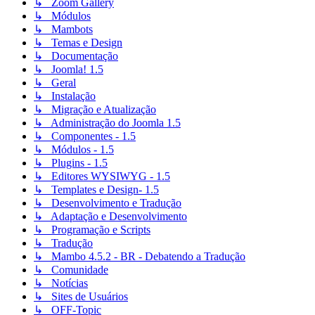
↳ Zoom Gallery
↳ Módulos
↳ Mambots
↳ Temas e Design
↳ Documentação
↳ Joomla! 1.5
↳ Geral
↳ Instalação
↳ Migração e Atualização
↳ Administração do Joomla 1.5
↳ Componentes - 1.5
↳ Módulos - 1.5
↳ Plugins - 1.5
↳ Editores WYSIWYG - 1.5
↳ Templates e Design- 1.5
↳ Desenvolvimento e Tradução
↳ Adaptação e Desenvolvimento
↳ Programação e Scripts
↳ Tradução
↳ Mambo 4.5.2 - BR - Debatendo a Tradução
↳ Comunidade
↳ Notícias
↳ Sites de Usuários
↳ OFF-Topic