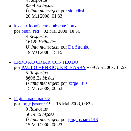
4
Respostas
8204
Exibições
Última mensagem
por
sidneibsb
20 Mai 2008, 01:33
instalar Joomla em ambiente linux
por
brain_red
»
02 Mai 2008, 18:56
4
Respostas
16128
Exibições
Última mensagem
por
Dr. Stranho
19 Mai 2008, 15:15
ERRO AO CRIAR CONTEÚDO
por
PAULO HENRIQUE BLEASBY
»
09 Abr 2008, 15:58
5
Respostas
8606
Exibições
Última mensagem
por
Jorge Luis
15 Mai 2008, 09:53
Pagina não aparece
por
jorge jsoares919
»
15 Mai 2008, 08:23
0
Respostas
5679
Exibições
Última mensagem
por
jorge jsoares919
15 Mai 2008, 08:23