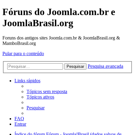
Fóruns do Joomla.com.br e
JoomlaBrasil.org
Foruns dos antigos sites Joomla.com.br & JoomlaBrasil.org &
MamboBrasil.org
Pular para o conteúdo
Pesquisa avançada
Pesquisar
Links rápidos
Tópicos sem resposta
Tópicos ativos
Pesquisar
FAQ
Entrar
Índice do fórum
Fórum - Joomla!Brasil (dados salvos de