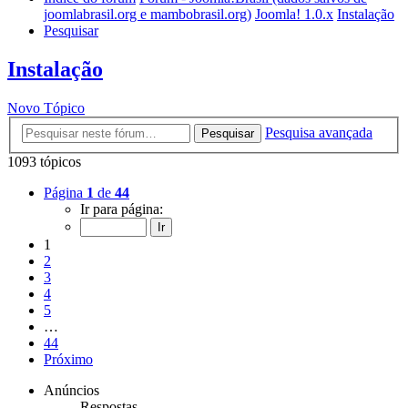
joomlabrasil.org e mambobrasil.org)
Joomla! 1.0.x
Instalação
Pesquisar
Instalação
Novo Tópico
Pesquisa avançada
Pesquisar
1093 tópicos
Página
1
de
44
Ir para página:
1
2
3
4
5
…
44
Próximo
Anúncios
Respostas