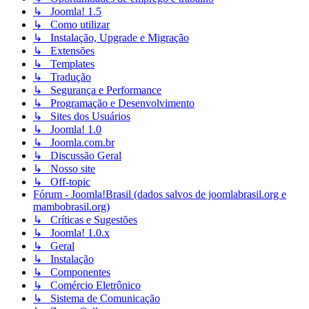
↳ Joomla! 1.5
↳ Como utilizar
↳ Instalação, Upgrade e Migração
↳ Extensões
↳ Templates
↳ Tradução
↳ Segurança e Performance
↳ Programação e Desenvolvimento
↳ Sites dos Usuários
↳ Joomla! 1.0
↳ Joomla.com.br
↳ Discussão Geral
↳ Nosso site
↳ Off-topic
Fórum - Joomla!Brasil (dados salvos de joomlabrasil.org e
mambobrasil.org)
↳ Críticas e Sugestões
↳ Joomla! 1.0.x
↳ Geral
↳ Instalação
↳ Componentes
↳ Comércio Eletrônico
↳ Sistema de Comunicação