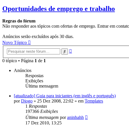
Oportunidades de emprego e trabalho
Regras do fórum
Não responder aos tópicos com ofertas de emprego. Entrar em cont
Anúncios serão excluídos após 30 dias.
Novo Tópico
Pesquisa
Pesquisar
avançada
0 tópico • Página
1
de
1
Anúncios
Respostas
Exibições
Última mensagem
[atualizado] Guia para iniciantes (em inglês e português)
por
Diogo
»
25 Dez 2008, 22:02
» em
Templates
1
Respostas
197366
Exibições
Última mensagem
por
aninhahh
17 Dez 2010, 13:25