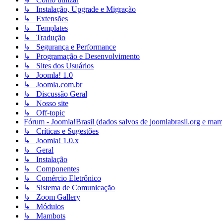
↳ Instalação, Upgrade e Migração
↳ Extensões
↳ Templates
↳ Tradução
↳ Segurança e Performance
↳ Programação e Desenvolvimento
↳ Sites dos Usuários
↳ Joomla! 1.0
↳ Joomla.com.br
↳ Discussão Geral
↳ Nosso site
↳ Off-topic
Fórum - Joomla!Brasil (dados salvos de joomlabrasil.org e mam
↳ Críticas e Sugestões
↳ Joomla! 1.0.x
↳ Geral
↳ Instalação
↳ Componentes
↳ Comércio Eletrônico
↳ Sistema de Comunicação
↳ Zoom Gallery
↳ Módulos
↳ Mambots