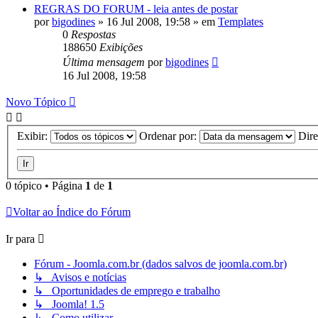
REGRAS DO FORUM - leia antes de postar
por
bigodines
»
16 Jul 2008, 19:58
» em
Templates
0
Respostas
188650
Exibições
Última mensagem
por
bigodines
16 Jul 2008, 19:58
Novo Tópico
Exibir:
Ordenar por:
Dir
0 tópico • Página
1
de
1
Voltar ao Índice do Fórum
Ir para
Fórum - Joomla.com.br (dados salvos de joomla.com.br)
↳ Avisos e notícias
↳ Oportunidades de emprego e trabalho
↳ Joomla! 1.5
↳ Como utilizar