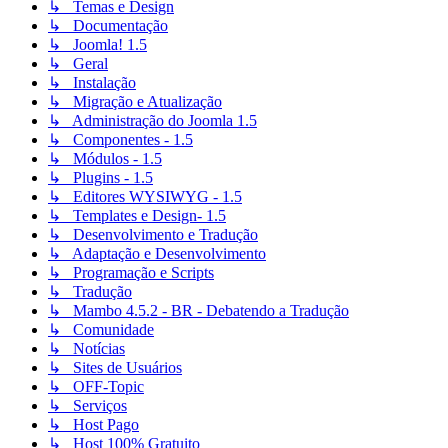
↳ Temas e Design
↳ Documentação
↳ Joomla! 1.5
↳ Geral
↳ Instalação
↳ Migração e Atualização
↳ Administração do Joomla 1.5
↳ Componentes - 1.5
↳ Módulos - 1.5
↳ Plugins - 1.5
↳ Editores WYSIWYG - 1.5
↳ Templates e Design- 1.5
↳ Desenvolvimento e Tradução
↳ Adaptação e Desenvolvimento
↳ Programação e Scripts
↳ Tradução
↳ Mambo 4.5.2 - BR - Debatendo a Tradução
↳ Comunidade
↳ Notícias
↳ Sites de Usuários
↳ OFF-Topic
↳ Serviços
↳ Host Pago
↳ Host 100% Gratuito