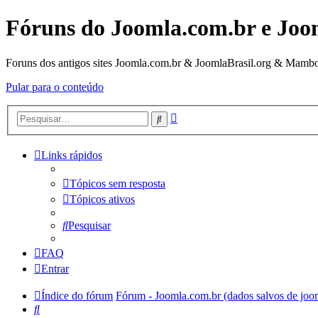
Fóruns do Joomla.com.br e Joo
Foruns dos antigos sites Joomla.com.br & JoomlaBrasil.org & Mambo
Pular para o conteúdo
Pesquisa
Pesquisar
avançada
Links rápidos
Tópicos sem resposta
Tópicos ativos
Pesquisar
FAQ
Entrar
Índice do fórum
Fórum - Joomla.com.br (dados salvos de joo
Pesquisar