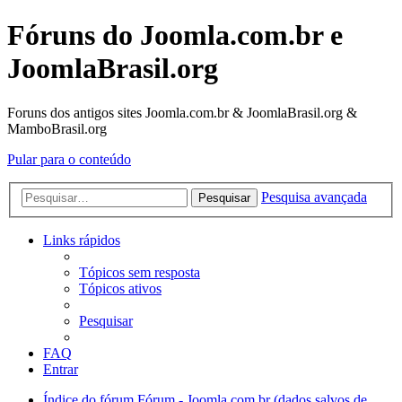
Fóruns do Joomla.com.br e
JoomlaBrasil.org
Foruns dos antigos sites Joomla.com.br & JoomlaBrasil.org &
MamboBrasil.org
Pular para o conteúdo
Pesquisa avançada
Pesquisar
Links rápidos
Tópicos sem resposta
Tópicos ativos
Pesquisar
FAQ
Entrar
Índice do fórum
Fórum - Joomla.com.br (dados salvos de