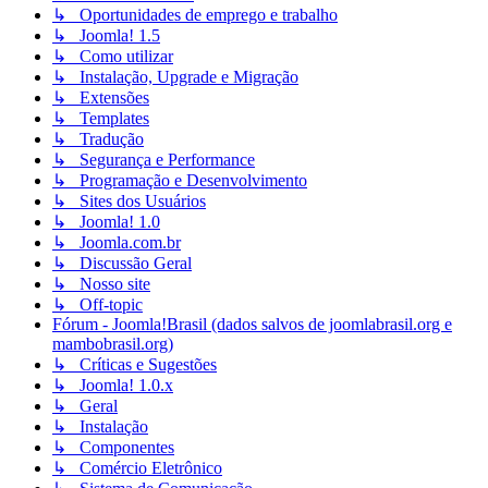
↳ Oportunidades de emprego e trabalho
↳ Joomla! 1.5
↳ Como utilizar
↳ Instalação, Upgrade e Migração
↳ Extensões
↳ Templates
↳ Tradução
↳ Segurança e Performance
↳ Programação e Desenvolvimento
↳ Sites dos Usuários
↳ Joomla! 1.0
↳ Joomla.com.br
↳ Discussão Geral
↳ Nosso site
↳ Off-topic
Fórum - Joomla!Brasil (dados salvos de joomlabrasil.org e
mambobrasil.org)
↳ Críticas e Sugestões
↳ Joomla! 1.0.x
↳ Geral
↳ Instalação
↳ Componentes
↳ Comércio Eletrônico