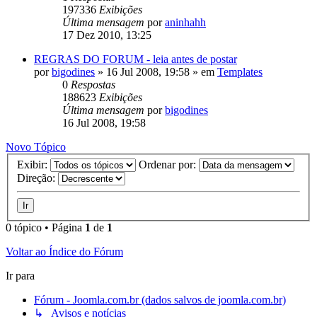
197336
Exibições
Última mensagem
por
aninhahh
17 Dez 2010, 13:25
REGRAS DO FORUM - leia antes de postar
por
bigodines
»
16 Jul 2008, 19:58
» em
Templates
0
Respostas
188623
Exibições
Última mensagem
por
bigodines
16 Jul 2008, 19:58
Novo Tópico
Exibir:
Ordenar por:
Direção:
0 tópico • Página
1
de
1
Voltar ao Índice do Fórum
Ir para
Fórum - Joomla.com.br (dados salvos de joomla.com.br)
↳ Avisos e notícias