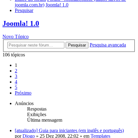
joomla.com.br)
Joomla! 1.0
Pesquisar
Joomla! 1.0
Novo Tópico
Pesquisa avançada
Pesquisar
106 tópicos
1
2
3
4
5
Próximo
Anúncios
Respostas
Exibições
Última mensagem
[atualizado] Guia para iniciantes (em inglês e português)
por
Diogo
»
25 Dez 2008, 22:02
» em
Templates