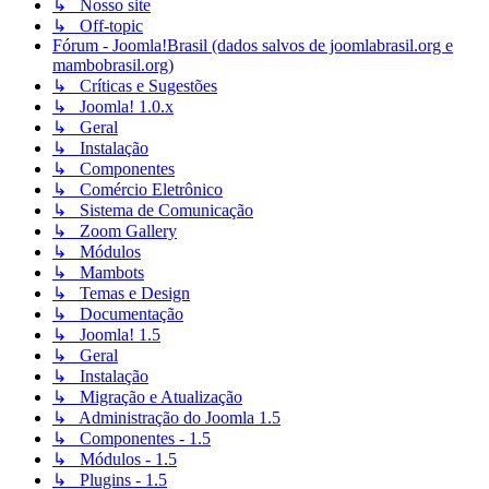
↳ Nosso site
↳ Off-topic
Fórum - Joomla!Brasil (dados salvos de joomlabrasil.org e
mambobrasil.org)
↳ Críticas e Sugestões
↳ Joomla! 1.0.x
↳ Geral
↳ Instalação
↳ Componentes
↳ Comércio Eletrônico
↳ Sistema de Comunicação
↳ Zoom Gallery
↳ Módulos
↳ Mambots
↳ Temas e Design
↳ Documentação
↳ Joomla! 1.5
↳ Geral
↳ Instalação
↳ Migração e Atualização
↳ Administração do Joomla 1.5
↳ Componentes - 1.5
↳ Módulos - 1.5
↳ Plugins - 1.5