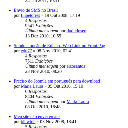
24 Jan 2011, 10:31
Envio de SMS no Brasil
por
filipetorres
»
19 Out 2008, 17:19
4
Respostas
9541
Exibições
Última mensagem
por
dududoseo
13 Dez 2010, 10:55
Sumiu a opção de Editar o Web Link no Front Pag
por
edu77
»
08 Nov 2010, 02:41
4
Respostas
7511
Exibições
Última mensagem
por
elzosantos
23 Nov 2010, 08:20
Preciso do Joomla em português para download
por
Maria Laura
»
05 Out 2010, 15:10
6
Respostas
8404
Exibições
Última mensagem
por
Maria Laura
08 Out 2010, 16:48
Meu site não envia emails
por
billwide
»
03 Nov 2008, 18:41
5
Respostas