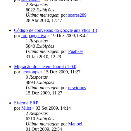
2
Respostas
6022
Exibições
Última mensagem
por
soares289
28 Abr 2010, 17:47
Código de conversão do google analytics !!!!
por
rodpagepaiva
»
19 Dez 2009, 08:42
1
Respostas
5840
Exibições
Última mensagem
por
Puabase
31 Jan 2010, 12:29
Migração do site em Joomla 1.0.0
por
newtonps
»
15 Dez 2009, 11:27
0
Respostas
4893
Exibições
Última mensagem
por
newtonps
15 Dez 2009, 11:27
Sistema ERP
por
Milet
»
03 Set 2009, 14:14
2
Respostas
6210
Exibições
Última mensagem
por
Manoel
01 Out 2009, 22:54