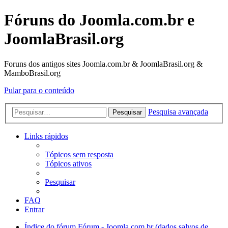
Fóruns do Joomla.com.br e
JoomlaBrasil.org
Foruns dos antigos sites Joomla.com.br & JoomlaBrasil.org &
MamboBrasil.org
Pular para o conteúdo
Pesquisa avançada
Pesquisar
Links rápidos
Tópicos sem resposta
Tópicos ativos
Pesquisar
FAQ
Entrar
Índice do fórum
Fórum - Joomla.com.br (dados salvos de