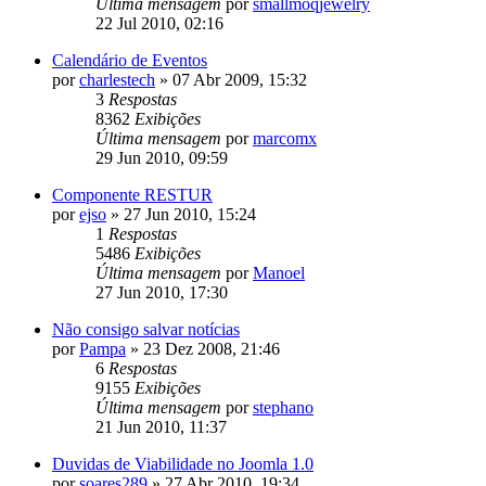
Última mensagem
por
smallmoqjewelry
22 Jul 2010, 02:16
Calendário de Eventos
por
charlestech
»
07 Abr 2009, 15:32
3
Respostas
8362
Exibições
Última mensagem
por
marcomx
29 Jun 2010, 09:59
Componente RESTUR
por
ejso
»
27 Jun 2010, 15:24
1
Respostas
5486
Exibições
Última mensagem
por
Manoel
27 Jun 2010, 17:30
Não consigo salvar notícias
por
Pampa
»
23 Dez 2008, 21:46
6
Respostas
9155
Exibições
Última mensagem
por
stephano
21 Jun 2010, 11:37
Duvidas de Viabilidade no Joomla 1.0
por
soares289
»
27 Abr 2010, 19:34