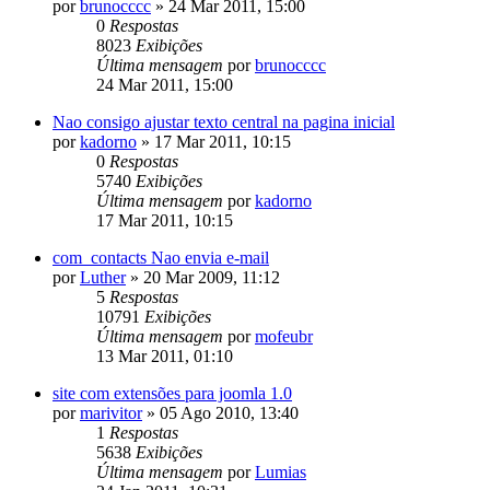
por
brunocccc
»
24 Mar 2011, 15:00
0
Respostas
8023
Exibições
Última mensagem
por
brunocccc
24 Mar 2011, 15:00
Nao consigo ajustar texto central na pagina inicial
por
kadorno
»
17 Mar 2011, 10:15
0
Respostas
5740
Exibições
Última mensagem
por
kadorno
17 Mar 2011, 10:15
com_contacts Nao envia e-mail
por
Luther
»
20 Mar 2009, 11:12
5
Respostas
10791
Exibições
Última mensagem
por
mofeubr
13 Mar 2011, 01:10
site com extensões para joomla 1.0
por
marivitor
»
05 Ago 2010, 13:40
1
Respostas
5638
Exibições
Última mensagem
por
Lumias