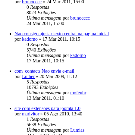
por
brunocccc
»
24 Mar 2011, 15:00
0
Respostas
8023
Exibições
Última mensagem
por
brunocccc
24 Mar 2011, 15:00
Nao consigo ajustar texto central na pagina inicial
por
kadorno
»
17 Mar 2011, 10:15
0
Respostas
5740
Exibições
Última mensagem
por
kadorno
17 Mar 2011, 10:15
com_contacts Nao envia e-mail
por
Luther
»
20 Mar 2009, 11:12
5
Respostas
10793
Exibições
Última mensagem
por
mofeubr
13 Mar 2011, 01:10
site com extensões para joomla 1.0
por
marivitor
»
05 Ago 2010, 13:40
1
Respostas
5638
Exibições
Última mensagem
por
Lumias