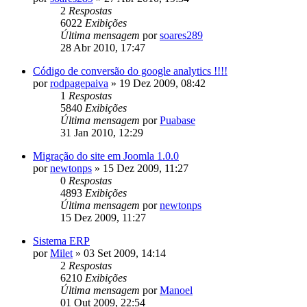
2
Respostas
6022
Exibições
Última mensagem
por
soares289
28 Abr 2010, 17:47
Código de conversão do google analytics !!!!
por
rodpagepaiva
»
19 Dez 2009, 08:42
1
Respostas
5840
Exibições
Última mensagem
por
Puabase
31 Jan 2010, 12:29
Migração do site em Joomla 1.0.0
por
newtonps
»
15 Dez 2009, 11:27
0
Respostas
4893
Exibições
Última mensagem
por
newtonps
15 Dez 2009, 11:27
Sistema ERP
por
Milet
»
03 Set 2009, 14:14
2
Respostas
6210
Exibições
Última mensagem
por
Manoel
01 Out 2009, 22:54