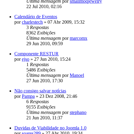
Última mensagem
por
smallmoqjewelry
22 Jul 2010, 02:16
Calendário de Eventos
por
charlestech
»
07 Abr 2009, 15:32
3
Respostas
8362
Exibições
Última mensagem
por
marcomx
29 Jun 2010, 09:59
Componente RESTUR
por
ejso
»
27 Jun 2010, 15:24
1
Respostas
5486
Exibições
Última mensagem
por
Manoel
27 Jun 2010, 17:30
Não consigo salvar notícias
por
Pampa
»
23 Dez 2008, 21:46
6
Respostas
9155
Exibições
Última mensagem
por
stephano
21 Jun 2010, 11:37
Duvidas de Viabilidade no Joomla 1.0
por
soares289
»
27 Abr 2010, 19:34