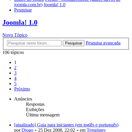
joomla.com.br)
Joomla! 1.0
Pesquisar
Joomla! 1.0
Novo Tópico
Pesquisa avançada
Pesquisar
106 tópicos
1
2
3
4
5
Próximo
Anúncios
Respostas
Exibições
Última mensagem
[atualizado] Guia para iniciantes (em inglês e português)
por
Diogo
»
25 Dez 2008, 22:02
» em
Templates