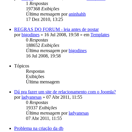
1
Respostas
197368
Exibições
Última mensagem
por
aninhahh
17 Dez 2010, 13:25
REGRAS DO FORUM - leia antes de postar
por
bigodines
»
16 Jul 2008, 19:58
» em
Templates
0
Respostas
188652
Exibições
Última mensagem
por
bigodines
16 Jul 2008, 19:58
Tópicos
Respostas
Exibições
Última mensagem
Dá pra fazer um site de relacionamento com o Joomla?
por
ladyanesas
»
07 Abr 2011, 11:55
0
Respostas
19337
Exibições
Última mensagem
por
ladyanesas
07 Abr 2011, 11:55
Problema na criação da db