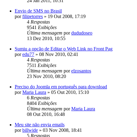
24 Jan 2011, 10:31
Envio de SMS no Brasil
por
filipetorres
»
19 Out 2008, 17:19
4
Respostas
9541
Exibições
Última mensagem
por
dududoseo
13 Dez 2010, 10:55
Sumiu a opção de Editar o Web Link no Front Pag
por
edu77
»
08 Nov 2010, 02:41
4
Respostas
7511
Exibições
Última mensagem
por
elzosantos
23 Nov 2010, 08:20
Preciso do Joomla em português para download
por
Maria Laura
»
05 Out 2010, 15:10
6
Respostas
8404
Exibições
Última mensagem
por
Maria Laura
08 Out 2010, 16:48
Meu site não envia emails
por
billwide
»
03 Nov 2008, 18:41
5
Respostas