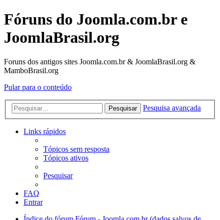
Fóruns do Joomla.com.br e
JoomlaBrasil.org
Foruns dos antigos sites Joomla.com.br & JoomlaBrasil.org &
MamboBrasil.org
Pular para o conteúdo
Pesquisa avançada
Pesquisar
Links rápidos
Tópicos sem resposta
Tópicos ativos
Pesquisar
FAQ
Entrar
Índice do fórum
Fórum - Joomla.com.br (dados salvos de