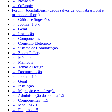
↳ Nosso site
↳ Off-topic
Fórum - Joomla!Brasil (dados salvos de joomlabrasil.org e
mambobrasil.org)
↳ Críticas e Sugestões
↳ Joomla! 1.0.x
↳ Geral
↳ Instalação
↳ Componentes
↳ Comércio Eletrônico
↳ Sistema de Comunicação
↳ Zoom Gallery
↳ Módulos
↳ Mambots
↳ Temas e Design
↳ Documentação
↳ Joomla! 1.5
↳ Geral
↳ Instalação
↳ Migração e Atualização
↳ Administração do Joomla 1.5
↳ Componentes - 1.5
↳ Módulos - 1.5
↳ Plugins - 1.5