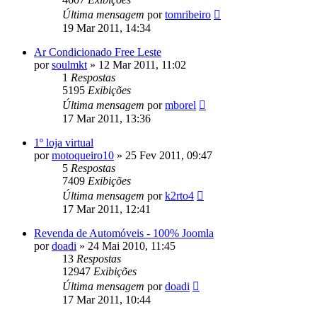
Última mensagem
por
tomribeiro
19 Mar 2011, 14:34
Ar Condicionado Free Leste
por
soulmkt
»
12 Mar 2011, 11:02
1
Respostas
5195
Exibições
Última mensagem
por
mborel
17 Mar 2011, 13:36
1º loja virtual
por
motoqueiro10
»
25 Fev 2011, 09:47
5
Respostas
7409
Exibições
Última mensagem
por
k2rto4
17 Mar 2011, 12:41
Revenda de Automóveis - 100% Joomla
por
doadi
»
24 Mai 2010, 11:45
13
Respostas
12947
Exibições
Última mensagem
por
doadi
17 Mar 2011, 10:44