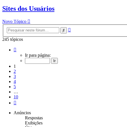
Sites dos Usuários
Novo Tópico
Pesquisa
Pesquisar
avançada
245 tópicos
Página
1
Ir para página:
de
10
1
2
3
4
5
…
10
Próximo
Anúncios
Respostas
Exibições