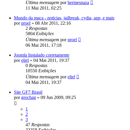
Última mensagem
por
hermesnaza
11 Mai 2011, 02:25
Mundo da maça - noticias, jailbreak, cydia, app, e mais
por
proel
»
08 Abr 2011, 22:16
2
Respostas
5804
Exibições
Última mensagem
por
proel
06 Mai 2011, 17:18
Joomla Instalado corretamente
por
eliel
»
04 Mai 2011, 19:37
0
Respostas
10550
Exibições
Última mensagem
por
eliel
04 Mai 2011, 19:37
Site GF7 Brasil
por
grochap
»
09 Jun 2009, 09:25
1
2
3
47
Respostas
33358
Exibições