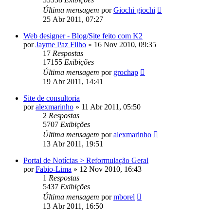
Última mensagem
por
Giochi giochi
25 Abr 2011, 07:27
Web designer - Blog/Site feito com K2
por
Jayme Paz Filho
»
16 Nov 2010, 09:35
17
Respostas
17155
Exibições
Última mensagem
por
grochap
19 Abr 2011, 14:41
Site de consultoria
por
alexmarinho
»
11 Abr 2011, 05:50
2
Respostas
5707
Exibições
Última mensagem
por
alexmarinho
13 Abr 2011, 19:51
Portal de Notícias > Reformulação Geral
por
Fabio-Lima
»
12 Nov 2010, 16:43
1
Respostas
5437
Exibições
Última mensagem
por
mborel
13 Abr 2011, 16:50