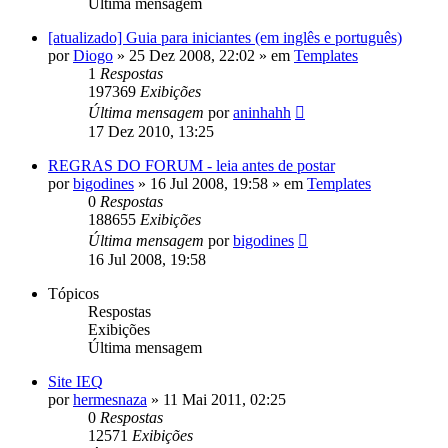
Última mensagem
[atualizado] Guia para iniciantes (em inglês e português)
por
Diogo
»
25 Dez 2008, 22:02
» em
Templates
1
Respostas
197369
Exibições
Última mensagem
por
aninhahh
17 Dez 2010, 13:25
REGRAS DO FORUM - leia antes de postar
por
bigodines
»
16 Jul 2008, 19:58
» em
Templates
0
Respostas
188655
Exibições
Última mensagem
por
bigodines
16 Jul 2008, 19:58
Tópicos
Respostas
Exibições
Última mensagem
Site IEQ
por
hermesnaza
»
11 Mai 2011, 02:25
0
Respostas
12571
Exibições