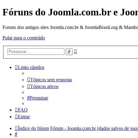
Fóruns do Joomla.com.br e Joo
Foruns dos antigos sites Joomla.com.br & JoomlaBrasil.org & Mambo
Pular para o conteúdo
Pesquisa
Pesquisar
avançada
Links rápidos
Tópicos sem resposta
Tópicos ativos
Pesquisar
FAQ
Entrar
Índice do fórum
Fórum - Joomla.com.br (dados salvos de joo
Pesquisar