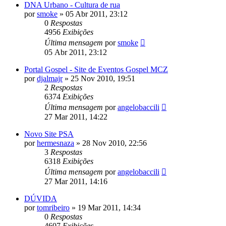
DNA Urbano - Cultura de rua
por
smoke
»
05 Abr 2011, 23:12
0
Respostas
4956
Exibições
Última mensagem
por
smoke
05 Abr 2011, 23:12
Portal Gospel - Site de Eventos Gospel MCZ
por
djalmajr
»
25 Nov 2010, 19:51
2
Respostas
6374
Exibições
Última mensagem
por
angelobaccili
27 Mar 2011, 14:22
Novo Site PSA
por
hermesnaza
»
28 Nov 2010, 22:56
3
Respostas
6318
Exibições
Última mensagem
por
angelobaccili
27 Mar 2011, 14:16
DÚVIDA
por
tomribeiro
»
19 Mar 2011, 14:34
0
Respostas
4607
Exibições