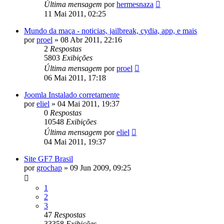
Última mensagem
por
hermesnaza
11 Mai 2011, 02:25
Mundo da maça - noticias, jailbreak, cydia, app, e mais
por
proel
»
08 Abr 2011, 22:16
2
Respostas
5803
Exibições
Última mensagem
por
proel
06 Mai 2011, 17:18
Joomla Instalado corretamente
por
eliel
»
04 Mai 2011, 19:37
0
Respostas
10548
Exibições
Última mensagem
por
eliel
04 Mai 2011, 19:37
Site GF7 Brasil
por
grochap
»
09 Jun 2009, 09:25
1
2
3
47
Respostas
33358
Exibições