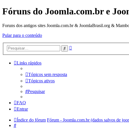
Fóruns do Joomla.com.br e Joo
Foruns dos antigos sites Joomla.com.br & JoomlaBrasil.org & Mambo
Pular para o conteúdo
Pesquisa
Pesquisar
avançada
Links rápidos
Tópicos sem resposta
Tópicos ativos
Pesquisar
FAQ
Entrar
Índice do fórum
Fórum - Joomla.com.br (dados salvos de joo
Pesquisar