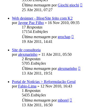
Última mensagem
por
Giochi giochi
25 Abr 2011, 07:27
Web designer - Blog/Site feito com K2
por
Jayme Paz Filho
»
16 Nov 2010, 09:35
17
Respostas
17154
Exibições
Última mensagem
por
grochap
19 Abr 2011, 14:41
Site de consultoria
por
alexmarinho
»
11 Abr 2011, 05:50
2
Respostas
5705
Exibições
Última mensagem
por
alexmarinho
13 Abr 2011, 19:51
Portal de Notícias > Reformulação Geral
por
Fabio-Lima
»
12 Nov 2010, 16:43
1
Respostas
5435
Exibições
Última mensagem
por
mborel
13 Abr 2011, 16:50