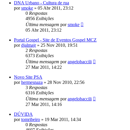
DNA Urbano - Cultura de rua
por
smoke
»
05 Abr 2011, 23:12
0
Respostas
4956
Exibições
Última mensagem
por
smoke
05 Abr 2011, 23:12
Portal Gospel - Site de Eventos Gospel MCZ
por
djalmajr
»
25 Nov 2010, 19:51
2
Respostas
6373
Exibições
Última mensagem
por
angelobaccili
27 Mar 2011, 14:22
Novo Site PSA
por
hermesnaza
»
28 Nov 2010, 22:56
3
Respostas
6316
Exibições
Última mensagem
por
angelobaccili
27 Mar 2011, 14:16
DÚVIDA
por
tomribeiro
»
19 Mar 2011, 14:34
0
Respostas
4607
Exibições