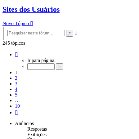
Sites dos Usuários
Novo Tópico
Pesquisa
Pesquisar
avançada
245 tópicos
Página
1
Ir para página:
de
10
1
2
3
4
5
…
10
Próximo
Anúncios
Respostas
Exibições