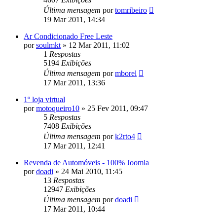
Última mensagem
por
tomribeiro
19 Mar 2011, 14:34
Ar Condicionado Free Leste
por
soulmkt
»
12 Mar 2011, 11:02
1
Respostas
5194
Exibições
Última mensagem
por
mborel
17 Mar 2011, 13:36
1º loja virtual
por
motoqueiro10
»
25 Fev 2011, 09:47
5
Respostas
7408
Exibições
Última mensagem
por
k2rto4
17 Mar 2011, 12:41
Revenda de Automóveis - 100% Joomla
por
doadi
»
24 Mai 2010, 11:45
13
Respostas
12947
Exibições
Última mensagem
por
doadi
17 Mar 2011, 10:44