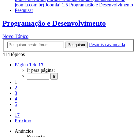
joomla.com.br)
Joomla! 1.5
Programação e Desenvolvimento
Pesquisar
Programação e Desenvolvimento
Novo Tópico
Pesquisa avançada
Pesquisar
414 tópicos
Página
1
de
17
Ir para página:
1
2
3
4
5
…
17
Próximo
Anúncios
Respostas