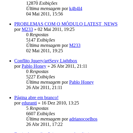
12870
Exibições
Última mensagem
por
k4b4l4
04 Mai 2011, 15:56
PROBLEMAS COM O MÓDULO LATEST_NEWS
por
M233
»
02 Mai 2011, 19:25
0
Respostas
5147
Exibições
Última mensagem
por
M233
02 Mai 2011, 19:25
Conflito Jquery/artSexy Lightbox
por
Pablo Honey
»
26 Abr 2011, 21:11
0
Respostas
5227
Exibições
Última mensagem
por
Pablo Honey
26 Abr 2011, 21:11
Página abre em branco!
por
eduranti
»
16 Dez 2010, 13:25
5
Respostas
6607
Exibições
Última mensagem
por
adrianocoelhos
26 Abr 2011, 17:22