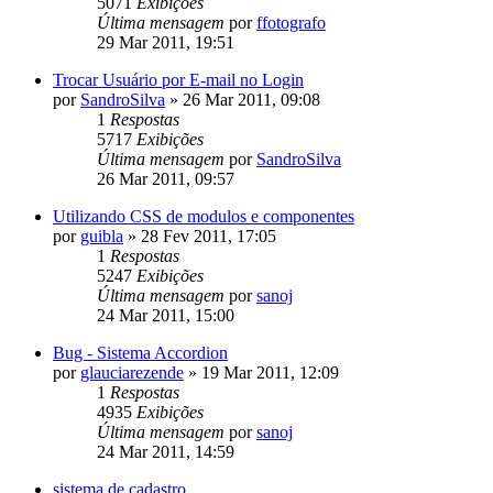
5071
Exibições
Última mensagem
por
ffotografo
29 Mar 2011, 19:51
Trocar Usuário por E-mail no Login
por
SandroSilva
»
26 Mar 2011, 09:08
1
Respostas
5717
Exibições
Última mensagem
por
SandroSilva
26 Mar 2011, 09:57
Utilizando CSS de modulos e componentes
por
guibla
»
28 Fev 2011, 17:05
1
Respostas
5247
Exibições
Última mensagem
por
sanoj
24 Mar 2011, 15:00
Bug - Sistema Accordion
por
glauciarezende
»
19 Mar 2011, 12:09
1
Respostas
4935
Exibições
Última mensagem
por
sanoj
24 Mar 2011, 14:59
sistema de cadastro