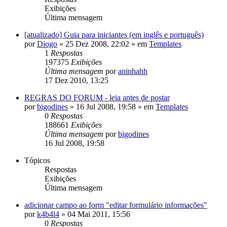
Exibições
Última mensagem
[atualizado] Guia para iniciantes (em inglês e português)
por
Diogo
»
25 Dez 2008, 22:02
» em
Templates
1
Respostas
197375
Exibições
Última mensagem
por
aninhahh
17 Dez 2010, 13:25
REGRAS DO FORUM - leia antes de postar
por
bigodines
»
16 Jul 2008, 19:58
» em
Templates
0
Respostas
188661
Exibições
Última mensagem
por
bigodines
16 Jul 2008, 19:58
Tópicos
Respostas
Exibições
Última mensagem
adicionar campo ao form "editar formulário informações"
por
k4b4l4
»
04 Mai 2011, 15:56
0
Respostas