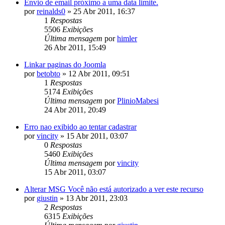
Envio de email próximo a uma data limite.
por
reinalds0
»
25 Abr 2011, 16:37
1
Respostas
5506
Exibições
Última mensagem
por
himler
26 Abr 2011, 15:49
Linkar paginas do Joomla
por
betobto
»
12 Abr 2011, 09:51
1
Respostas
5174
Exibições
Última mensagem
por
PlinioMabesi
24 Abr 2011, 20:49
Erro nao exibido ao tentar cadastrar
por
vincity
»
15 Abr 2011, 03:07
0
Respostas
5460
Exibições
Última mensagem
por
vincity
15 Abr 2011, 03:07
Alterar MSG Você não está autorizado a ver este recurso
por
giustin
»
13 Abr 2011, 23:03
2
Respostas
6315
Exibições