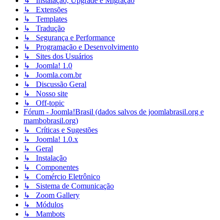
↳ Instalação, Upgrade e Migração
↳ Extensões
↳ Templates
↳ Tradução
↳ Segurança e Performance
↳ Programação e Desenvolvimento
↳ Sites dos Usuários
↳ Joomla! 1.0
↳ Joomla.com.br
↳ Discussão Geral
↳ Nosso site
↳ Off-topic
Fórum - Joomla!Brasil (dados salvos de joomlabrasil.org e
mambobrasil.org)
↳ Críticas e Sugestões
↳ Joomla! 1.0.x
↳ Geral
↳ Instalação
↳ Componentes
↳ Comércio Eletrônico
↳ Sistema de Comunicação
↳ Zoom Gallery
↳ Módulos
↳ Mambots