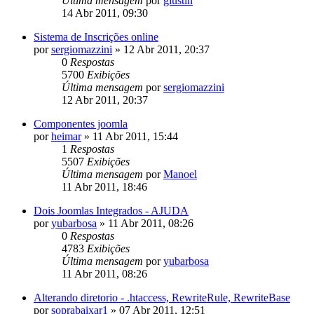
Última mensagem
por
giustin
14 Abr 2011, 09:30
Sistema de Inscrições online
por
sergiomazzini
»
12 Abr 2011, 20:37
0
Respostas
5700
Exibições
Última mensagem
por
sergiomazzini
12 Abr 2011, 20:37
Componentes joomla
por
heimar
»
11 Abr 2011, 15:44
1
Respostas
5507
Exibições
Última mensagem
por
Manoel
11 Abr 2011, 18:46
Dois Joomlas Integrados - AJUDA
por
yubarbosa
»
11 Abr 2011, 08:26
0
Respostas
4783
Exibições
Última mensagem
por
yubarbosa
11 Abr 2011, 08:26
Alterando diretorio - .htaccess, RewriteRule, RewriteBase
por
soprabaixar1
»
07 Abr 2011, 12:51