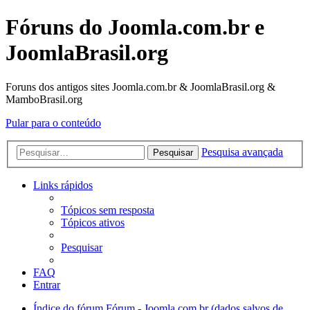
Fóruns do Joomla.com.br e
JoomlaBrasil.org
Foruns dos antigos sites Joomla.com.br & JoomlaBrasil.org &
MamboBrasil.org
Pular para o conteúdo
Pesquisa avançada
Pesquisar
Links rápidos
Tópicos sem resposta
Tópicos ativos
Pesquisar
FAQ
Entrar
Índice do fórum
Fórum - Joomla.com.br (dados salvos de