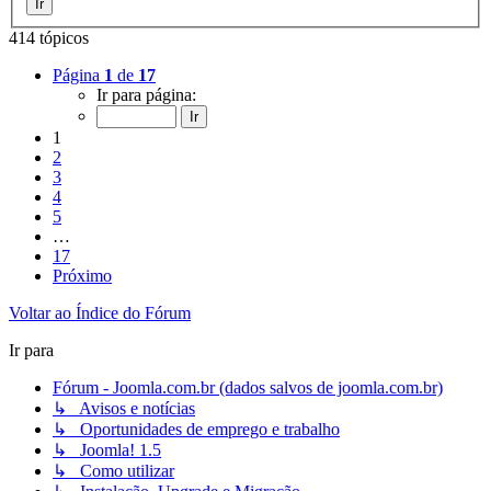
414 tópicos
Página
1
de
17
Ir para página:
1
2
3
4
5
…
17
Próximo
Voltar ao Índice do Fórum
Ir para
Fórum - Joomla.com.br (dados salvos de joomla.com.br)
↳ Avisos e notícias
↳ Oportunidades de emprego e trabalho
↳ Joomla! 1.5
↳ Como utilizar