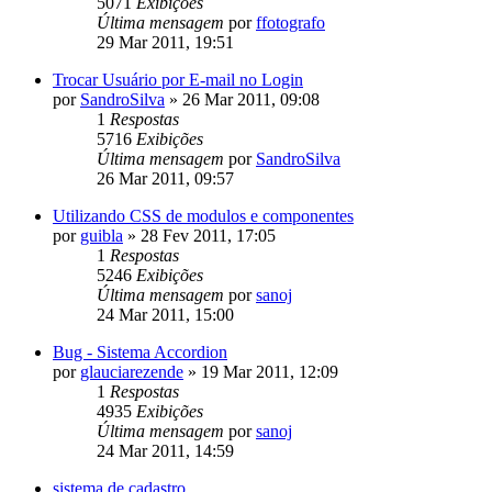
5071
Exibições
Última mensagem
por
ffotografo
29 Mar 2011, 19:51
Trocar Usuário por E-mail no Login
por
SandroSilva
»
26 Mar 2011, 09:08
1
Respostas
5716
Exibições
Última mensagem
por
SandroSilva
26 Mar 2011, 09:57
Utilizando CSS de modulos e componentes
por
guibla
»
28 Fev 2011, 17:05
1
Respostas
5246
Exibições
Última mensagem
por
sanoj
24 Mar 2011, 15:00
Bug - Sistema Accordion
por
glauciarezende
»
19 Mar 2011, 12:09
1
Respostas
4935
Exibições
Última mensagem
por
sanoj
24 Mar 2011, 14:59
sistema de cadastro