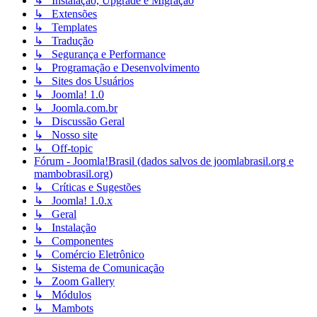
↳ Instalação, Upgrade e Migração
↳ Extensões
↳ Templates
↳ Tradução
↳ Segurança e Performance
↳ Programação e Desenvolvimento
↳ Sites dos Usuários
↳ Joomla! 1.0
↳ Joomla.com.br
↳ Discussão Geral
↳ Nosso site
↳ Off-topic
Fórum - Joomla!Brasil (dados salvos de joomlabrasil.org e
mambobrasil.org)
↳ Críticas e Sugestões
↳ Joomla! 1.0.x
↳ Geral
↳ Instalação
↳ Componentes
↳ Comércio Eletrônico
↳ Sistema de Comunicação
↳ Zoom Gallery
↳ Módulos
↳ Mambots