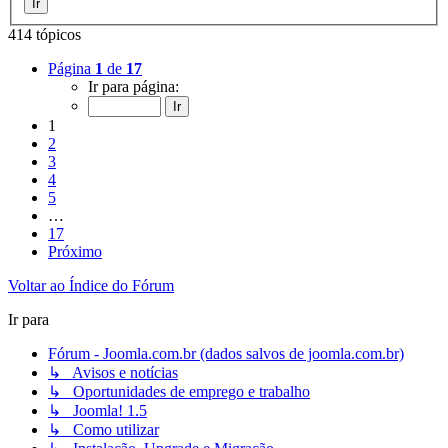
414 tópicos
Página
1
de
17
Ir para página:
1
2
3
4
5
…
17
Próximo
Voltar ao Índice do Fórum
Ir para
Fórum - Joomla.com.br (dados salvos de joomla.com.br)
↳ Avisos e notícias
↳ Oportunidades de emprego e trabalho
↳ Joomla! 1.5
↳ Como utilizar