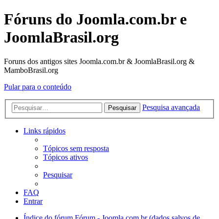
Fóruns do Joomla.com.br e
JoomlaBrasil.org
Foruns dos antigos sites Joomla.com.br & JoomlaBrasil.org &
MamboBrasil.org
Pular para o conteúdo
Pesquisa avançada
Pesquisar
Links rápidos
Tópicos sem resposta
Tópicos ativos
Pesquisar
FAQ
Entrar
Índice do fórum
Fórum - Joomla.com.br (dados salvos de