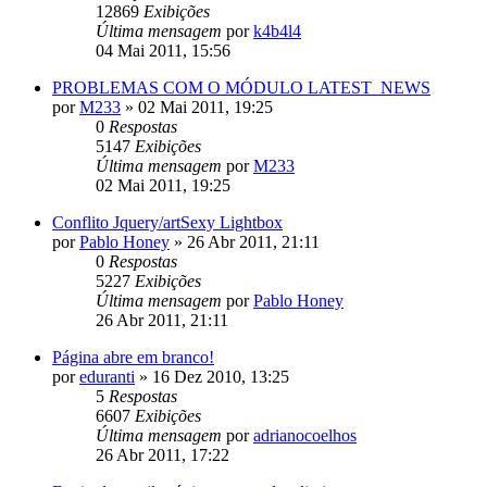
12869
Exibições
Última mensagem
por
k4b4l4
04 Mai 2011, 15:56
PROBLEMAS COM O MÓDULO LATEST_NEWS
por
M233
»
02 Mai 2011, 19:25
0
Respostas
5147
Exibições
Última mensagem
por
M233
02 Mai 2011, 19:25
Conflito Jquery/artSexy Lightbox
por
Pablo Honey
»
26 Abr 2011, 21:11
0
Respostas
5227
Exibições
Última mensagem
por
Pablo Honey
26 Abr 2011, 21:11
Página abre em branco!
por
eduranti
»
16 Dez 2010, 13:25
5
Respostas
6607
Exibições
Última mensagem
por
adrianocoelhos
26 Abr 2011, 17:22