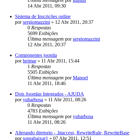
Última mensagem
por
giustin
14 Abr 2011, 09:30
Sistema de Inscrições online
por
sergiomazzini
»
12 Abr 2011, 20:37
0
Respostas
5699
Exibições
Última mensagem
por
sergiomazzini
12 Abr 2011, 20:37
Componentes joomla
por
heimar
»
11 Abr 2011, 15:44
1
Respostas
5505
Exibições
Última mensagem
por
Manoel
11 Abr 2011, 18:46
Dois Joomlas Integrados - AJUDA
por
yubarbosa
»
11 Abr 2011, 08:26
0
Respostas
4783
Exibições
Última mensagem
por
yubarbosa
11 Abr 2011, 08:26
Alterando diretorio - .htaccess, RewriteRule, RewriteBase
por
soprabaixar1
»
07 Abr 2011, 12:51