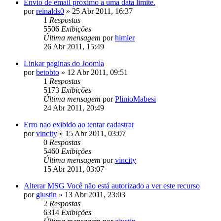
Envio de email próximo a uma data limite.
por
reinalds0
»
25 Abr 2011, 16:37
1
Respostas
5506
Exibições
Última mensagem
por
himler
26 Abr 2011, 15:49
Linkar paginas do Joomla
por
betobto
»
12 Abr 2011, 09:51
1
Respostas
5173
Exibições
Última mensagem
por
PlinioMabesi
24 Abr 2011, 20:49
Erro nao exibido ao tentar cadastrar
por
vincity
»
15 Abr 2011, 03:07
0
Respostas
5460
Exibições
Última mensagem
por
vincity
15 Abr 2011, 03:07
Alterar MSG Você não está autorizado a ver este recurso
por
giustin
»
13 Abr 2011, 23:03
2
Respostas
6314
Exibições