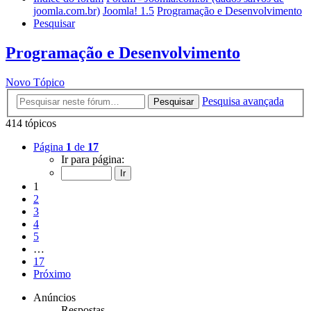
joomla.com.br)
Joomla! 1.5
Programação e Desenvolvimento
Pesquisar
Programação e Desenvolvimento
Novo Tópico
Pesquisa avançada
Pesquisar
414 tópicos
Página
1
de
17
Ir para página:
1
2
3
4
5
…
17
Próximo
Anúncios
Respostas