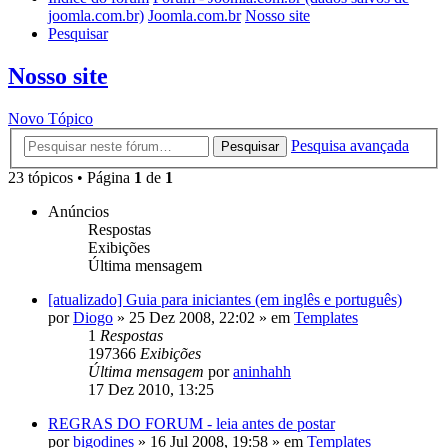
joomla.com.br)
Joomla.com.br
Nosso site
Pesquisar
Nosso site
Novo Tópico
Pesquisa avançada
Pesquisar
23 tópicos • Página
1
de
1
Anúncios
Respostas
Exibições
Última mensagem
[atualizado] Guia para iniciantes (em inglês e português)
por
Diogo
»
25 Dez 2008, 22:02
» em
Templates
1
Respostas
197366
Exibições
Última mensagem
por
aninhahh
17 Dez 2010, 13:25
REGRAS DO FORUM - leia antes de postar
por
bigodines
»
16 Jul 2008, 19:58
» em
Templates