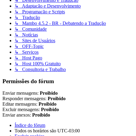
↳ Desenvolvimento e Tradução
↳ Adaptação e Desenvolvimento
↳ Programação e Scripts
↳ Tradução
↳ Mambo 4.5.2 - BR - Debatendo a Tradução
↳ Comunidade
↳ Notícias
↳ Sites de Usuários
↳ OFF-Topic
↳ Serviços
↳ Host Pago
↳ Host 100% Gratuito
↳ Consultoria e Trabalho
Permissões do fórum
Enviar mensagens:
Proibido
Responder mensagens:
Proibido
Editar mensagens:
Proibido
Excluir mensagens:
Proibido
Enviar anexos:
Proibido
Índice do fórum
Todos os horários são
UTC-03:00