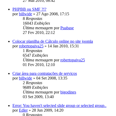
27 Mai 2010, 08:42
PHPBB ou SMF ?!?
por
billwide
»
27 Ago 2008, 17:15
8
Respostas
16043
Exibições
Última mensagem
por
Puabase
27 Fev 2010, 22:12
Colocar planilha de Cálculo online no site joomla
por
robertopaiva25
»
14 Jan 2010, 15:31
1
Respostas
6547
Exibições
Última mensagem
por
robertopaiva25
01 Fev 2010, 12:10
Criar área para contratações de serviços
por
billwide
»
04 Set 2008, 13:35
2
Respostas
9689
Exibições
Última mensagem
por
bigodines
03 Set 2009, 13:40
Error: You haven't selected slide group or selected group..
por
Edler
»
28 Jun 2009, 14:20
0
Respostas