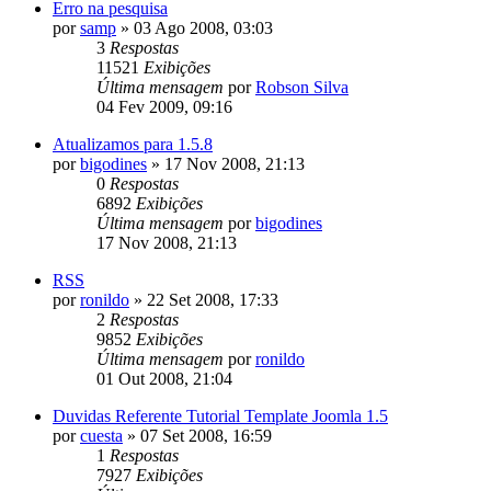
Erro na pesquisa
por
samp
»
03 Ago 2008, 03:03
3
Respostas
11521
Exibições
Última mensagem
por
Robson Silva
04 Fev 2009, 09:16
Atualizamos para 1.5.8
por
bigodines
»
17 Nov 2008, 21:13
0
Respostas
6892
Exibições
Última mensagem
por
bigodines
17 Nov 2008, 21:13
RSS
por
ronildo
»
22 Set 2008, 17:33
2
Respostas
9852
Exibições
Última mensagem
por
ronildo
01 Out 2008, 21:04
Duvidas Referente Tutorial Template Joomla 1.5
por
cuesta
»
07 Set 2008, 16:59
1
Respostas
7927
Exibições