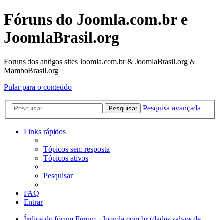
Fóruns do Joomla.com.br e
JoomlaBrasil.org
Foruns dos antigos sites Joomla.com.br & JoomlaBrasil.org &
MamboBrasil.org
Pular para o conteúdo
Pesquisa avançada
Pesquisar
Links rápidos
Tópicos sem resposta
Tópicos ativos
Pesquisar
FAQ
Entrar
Índice do fórum
Fórum - Joomla.com.br (dados salvos de