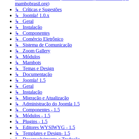
mambobrasil.org)
↳ Críticas e Sugestões
↳ Joomla! 1.0.x
↳ Geral
↳ Instalação
↳ Componentes
↳ Comércio Eletrônico
↳ Sistema de Comunicação
↳ Zoom Gallery
↳ Módulos
↳ Mambots
↳ Temas e Design
↳ Documentação
↳ Joomla! 1.5
↳ Geral
↳ Instalação
↳ Migração e Atualização
↳ Administração do Joomla 1.5
↳ Componentes - 1.5
↳ Módulos - 1.5
↳ Plugins - 1.5
↳ Editores WYSIWYG - 1.5
↳ Templates e Design- 1.5