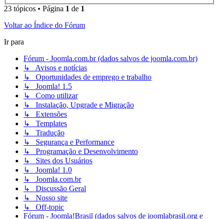
23 tópicos • Página
1
de
1
Voltar ao Índice do Fórum
Ir para
Fórum - Joomla.com.br (dados salvos de joomla.com.br)
↳ Avisos e notícias
↳ Oportunidades de emprego e trabalho
↳ Joomla! 1.5
↳ Como utilizar
↳ Instalação, Upgrade e Migração
↳ Extensões
↳ Templates
↳ Tradução
↳ Segurança e Performance
↳ Programação e Desenvolvimento
↳ Sites dos Usuários
↳ Joomla! 1.0
↳ Joomla.com.br
↳ Discussão Geral
↳ Nosso site
↳ Off-topic
Fórum - Joomla!Brasil (dados salvos de joomlabrasil.org e