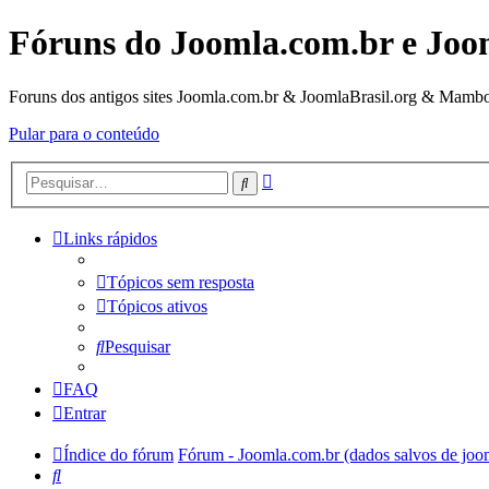
Fóruns do Joomla.com.br e Joo
Foruns dos antigos sites Joomla.com.br & JoomlaBrasil.org & Mambo
Pular para o conteúdo
Pesquisa
Pesquisar
avançada
Links rápidos
Tópicos sem resposta
Tópicos ativos
Pesquisar
FAQ
Entrar
Índice do fórum
Fórum - Joomla.com.br (dados salvos de joo
Pesquisar