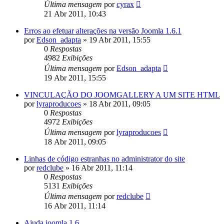
Última mensagem
por
cyrax
21 Abr 2011, 10:43
Erros ao efetuar alterações na versão Joomla 1.6.1
por
Edson_adapta
»
19 Abr 2011, 15:55
0
Respostas
4982
Exibições
Última mensagem
por
Edson_adapta
19 Abr 2011, 15:55
VINCULAÇÃO DO JOOMGALLERY A UM SITE HTML
por
lyraproducoes
»
18 Abr 2011, 09:05
0
Respostas
4972
Exibições
Última mensagem
por
lyraproducoes
18 Abr 2011, 09:05
Linhas de código estranhas no administrator do site
por
redclube
»
16 Abr 2011, 11:14
0
Respostas
5131
Exibições
Última mensagem
por
redclube
16 Abr 2011, 11:14
Ajuda joomla 1.6