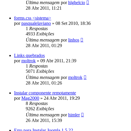
Última mensagem
por
hlghelcio
28 Abr 2011, 11:21
forms.css <sistema>
por
pasqualelaviano
»
08 Set 2010, 18:36
1
Respostas
4933
Exibições
Última mensagem
por
linhos
28 Abr 2011, 01:29
Links quebrados
por
moltrok
»
09 Abr 2011, 21:39
1
Respostas
5071
Exibições
Última mensagem
por
moltrok
28 Abr 2011, 01:26
Instalar componente remotamente
por
Mag2000
»
24 Abr 2011, 19:29
8
Respostas
9262
Exibições
Última mensagem
por
himler
26 Abr 2011, 15:39
Erro para Instalar Joomla 1.5.22