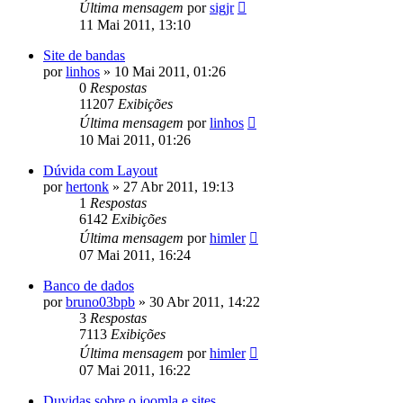
Última mensagem
por
sigjr
11 Mai 2011, 13:10
Site de bandas
por
linhos
»
10 Mai 2011, 01:26
0
Respostas
11207
Exibições
Última mensagem
por
linhos
10 Mai 2011, 01:26
Dúvida com Layout
por
hertonk
»
27 Abr 2011, 19:13
1
Respostas
6142
Exibições
Última mensagem
por
himler
07 Mai 2011, 16:24
Banco de dados
por
bruno03bpb
»
30 Abr 2011, 14:22
3
Respostas
7113
Exibições
Última mensagem
por
himler
07 Mai 2011, 16:22
Duvidas sobre o joomla e sites.