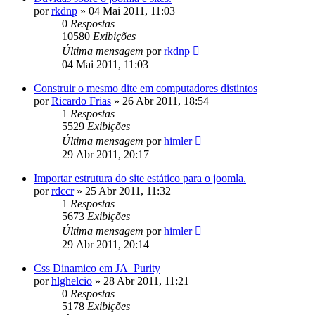
por
rkdnp
»
04 Mai 2011, 11:03
0
Respostas
10580
Exibições
Última mensagem
por
rkdnp
04 Mai 2011, 11:03
Construir o mesmo dite em computadores distintos
por
Ricardo Frias
»
26 Abr 2011, 18:54
1
Respostas
5529
Exibições
Última mensagem
por
himler
29 Abr 2011, 20:17
Importar estrutura do site estático para o joomla.
por
rdccr
»
25 Abr 2011, 11:32
1
Respostas
5673
Exibições
Última mensagem
por
himler
29 Abr 2011, 20:14
Css Dinamico em JA_Purity
por
hlghelcio
»
28 Abr 2011, 11:21
0
Respostas
5178
Exibições