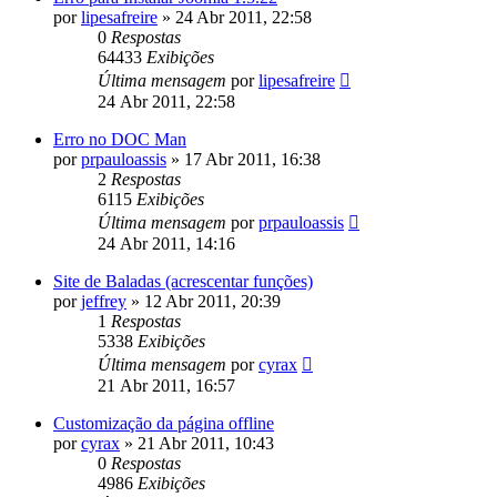
por
lipesafreire
»
24 Abr 2011, 22:58
0
Respostas
64433
Exibições
Última mensagem
por
lipesafreire
24 Abr 2011, 22:58
Erro no DOC Man
por
prpauloassis
»
17 Abr 2011, 16:38
2
Respostas
6115
Exibições
Última mensagem
por
prpauloassis
24 Abr 2011, 14:16
Site de Baladas (acrescentar funções)
por
jeffrey
»
12 Abr 2011, 20:39
1
Respostas
5338
Exibições
Última mensagem
por
cyrax
21 Abr 2011, 16:57
Customização da página offline
por
cyrax
»
21 Abr 2011, 10:43
0
Respostas
4986
Exibições