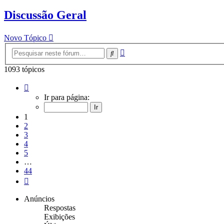
Discussão Geral
Novo Tópico
Pesquisa
Pesquisar
avançada
1093 tópicos
Página
1
Ir para página:
de
44
1
2
3
4
5
…
44
Próximo
Anúncios
Respostas
Exibições