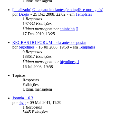
Última mensagem
[atualizado] Guia para iniciantes (em inglês e português)
por
Diogo
»
25 Dez 2008, 22:02
» em
Templates
1
Respostas
197332
Exibições
Última mensagem
por
aninhahh
17 Dez 2010, 13:25
REGRAS DO FORUM - leia antes de postar
por
bigodines
»
16 Jul 2008, 19:58
» em
Templates
0
Respostas
188617
Exibições
Última mensagem
por
bigodines
16 Jul 2008, 19:58
Tópicos
Respostas
Exibições
Última mensagem
Joomla 1.6.3
por
sigjr
»
09 Mai 2011, 11:29
1
Respostas
5445
Exibições