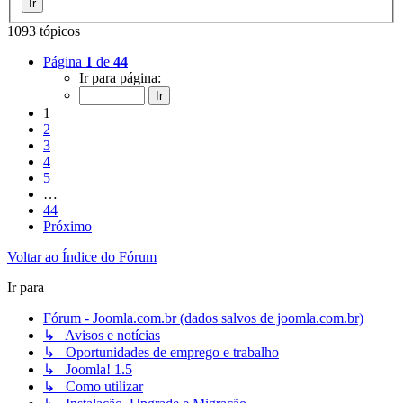
1093 tópicos
Página
1
de
44
Ir para página:
1
2
3
4
5
…
44
Próximo
Voltar ao Índice do Fórum
Ir para
Fórum - Joomla.com.br (dados salvos de joomla.com.br)
↳ Avisos e notícias
↳ Oportunidades de emprego e trabalho
↳ Joomla! 1.5
↳ Como utilizar