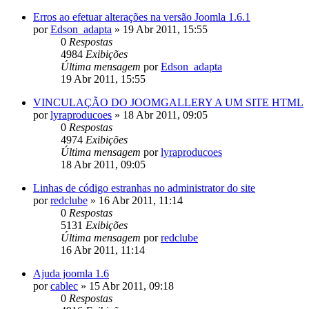
Erros ao efetuar alterações na versão Joomla 1.6.1
por
Edson_adapta
»
19 Abr 2011, 15:55
0
Respostas
4984
Exibições
Última mensagem
por
Edson_adapta
19 Abr 2011, 15:55
VINCULAÇÃO DO JOOMGALLERY A UM SITE HTML
por
lyraproducoes
»
18 Abr 2011, 09:05
0
Respostas
4974
Exibições
Última mensagem
por
lyraproducoes
18 Abr 2011, 09:05
Linhas de código estranhas no administrator do site
por
redclube
»
16 Abr 2011, 11:14
0
Respostas
5131
Exibições
Última mensagem
por
redclube
16 Abr 2011, 11:14
Ajuda joomla 1.6
por
cablec
»
15 Abr 2011, 09:18
0
Respostas