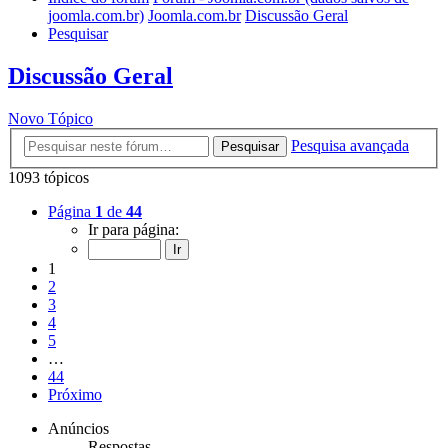
joomla.com.br)
Joomla.com.br
Discussão Geral
Pesquisar
Discussão Geral
Novo Tópico
Pesquisa avançada
Pesquisar
1093 tópicos
Página
1
de
44
Ir para página:
1
2
3
4
5
…
44
Próximo
Anúncios
Respostas