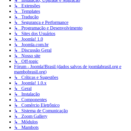
↳ Instalação, Upgrade e Migração
↳ Extensões
↳ Templates
↳ Tradução
↳ Segurança e Performance
↳ Programação e Desenvolvimento
↳ Sites dos Usuários
↳ Joomla! 1.0
↳ Joomla.com.br
↳ Discussão Geral
↳ Nosso site
↳ Off-topic
Fórum - Joomla!Brasil (dados salvos de joomlabrasil.org e
mambobrasil.org)
↳ Críticas e Sugestões
↳ Joomla! 1.0.x
↳ Geral
↳ Instalação
↳ Componentes
↳ Comércio Eletrônico
↳ Sistema de Comunicação
↳ Zoom Gallery
↳ Módulos
↳ Mambots