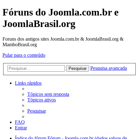
Fóruns do Joomla.com.br e
JoomlaBrasil.org
Foruns dos antigos sites Joomla.com.br & JoomlaBrasil.org &
MamboBrasil.org
Pular para o conteúdo
Pesquisa avançada
Pesquisar
Links rápidos
Tópicos sem resposta
Tópicos ativos
Pesquisar
FAQ
Entrar
Índice do fórum
Fórum - Joomla.com.br (dados salvos de