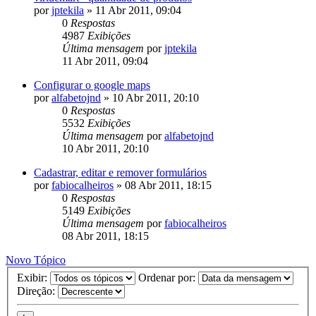
por
jptekila
»
11 Abr 2011, 09:04
0
Respostas
4987
Exibições
Última mensagem
por
jptekila
11 Abr 2011, 09:04
Configurar o google maps
por
alfabetojnd
»
10 Abr 2011, 20:10
0
Respostas
5532
Exibições
Última mensagem
por
alfabetojnd
10 Abr 2011, 20:10
Cadastrar, editar e remover formulários
por
fabiocalheiros
»
08 Abr 2011, 18:15
0
Respostas
5149
Exibições
Última mensagem
por
fabiocalheiros
08 Abr 2011, 18:15
Novo Tópico
Exibir:
Ordenar por:
Direção: