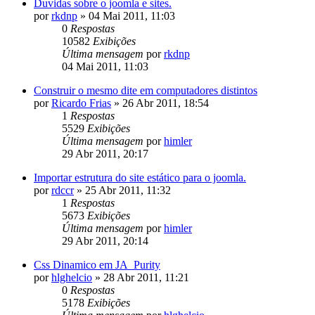
Duvidas sobre o joomla e sites.
por
rkdnp
»
04 Mai 2011, 11:03
0
Respostas
10582
Exibições
Última mensagem
por
rkdnp
04 Mai 2011, 11:03
Construir o mesmo dite em computadores distintos
por
Ricardo Frias
»
26 Abr 2011, 18:54
1
Respostas
5529
Exibições
Última mensagem
por
himler
29 Abr 2011, 20:17
Importar estrutura do site estático para o joomla.
por
rdccr
»
25 Abr 2011, 11:32
1
Respostas
5673
Exibições
Última mensagem
por
himler
29 Abr 2011, 20:14
Css Dinamico em JA_Purity
por
hlghelcio
»
28 Abr 2011, 11:21
0
Respostas
5178
Exibições