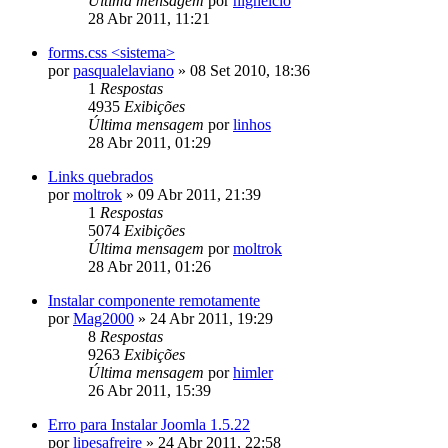
Última mensagem
por
hlghelcio
28 Abr 2011, 11:21
forms.css <sistema>
por
pasqualelaviano
»
08 Set 2010, 18:36
1
Respostas
4935
Exibições
Última mensagem
por
linhos
28 Abr 2011, 01:29
Links quebrados
por
moltrok
»
09 Abr 2011, 21:39
1
Respostas
5074
Exibições
Última mensagem
por
moltrok
28 Abr 2011, 01:26
Instalar componente remotamente
por
Mag2000
»
24 Abr 2011, 19:29
8
Respostas
9263
Exibições
Última mensagem
por
himler
26 Abr 2011, 15:39
Erro para Instalar Joomla 1.5.22
por
lipesafreire
»
24 Abr 2011, 22:58