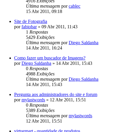
4916
Exibições
Última mensagem
por
cablec
15 Abr 2011, 09:18
Site de Fotografia
por
fabiobar
»
09 Abr 2011, 11:43
1
Respostas
5429
Exibições
Última mensagem
por
Diego Saldanha
14 Abr 2011, 16:24
Como fazer um buscador de Imagens?
por
Diego Saldanha
»
14 Abr 2011, 15:43
0
Respostas
4988
Exibições
Última mensagem
por
Diego Saldanha
14 Abr 2011, 15:43
Pergunta aos administradores do site e forum
por
mylastwords
»
12 Abr 2011, 15:51
0
Respostas
5389
Exibições
Última mensagem
por
mylastwords
12 Abr 2011, 15:51
virtuemart - quantidade de produtos