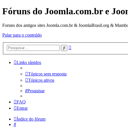
Fóruns do Joomla.com.br e Joo
Foruns dos antigos sites Joomla.com.br & JoomlaBrasil.org & Mambo
Pular para o conteúdo
Pesquisa
Pesquisar
avançada
Links rápidos
Tópicos sem resposta
Tópicos ativos
Pesquisar
FAQ
Entrar
Índice do fórum
Pesquisar