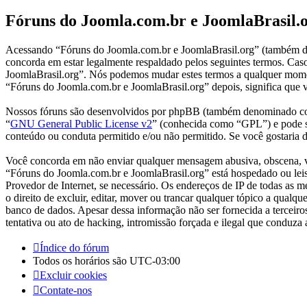
Fóruns do Joomla.com.br e JoomlaBrasil.o
Acessando “Fóruns do Joomla.com.br e JoomlaBrasil.org” (também d
concorda em estar legalmente respaldado pelos seguintes termos. Cas
JoomlaBrasil.org”. Nós podemos mudar estes termos a qualquer momen
“Fóruns do Joomla.com.br e JoomlaBrasil.org” depois, significa que v
Nossos fóruns são desenvolvidos por phpBB (também denominado co
“
GNU General Public License v2
” (conhecida como “GPL”) e pode 
conteúdo ou conduta permitido e/ou não permitido. Se você gostaria
Você concorda em não enviar qualquer mensagem abusiva, obscena, vulg
“Fóruns do Joomla.com.br e JoomlaBrasil.org” está hospedado ou leis 
Provedor de Internet, se necessário. Os endereços de IP de todas as
o direito de excluir, editar, mover ou trancar qualquer tópico a qual
banco de dados. Apesar dessa informação não ser fornecida a tercei
tentativa ou ato de hacking, intromissão forçada e ilegal que conduza
Índice do fórum
Todos os horários são
UTC-03:00
Excluir cookies
Contate-nos