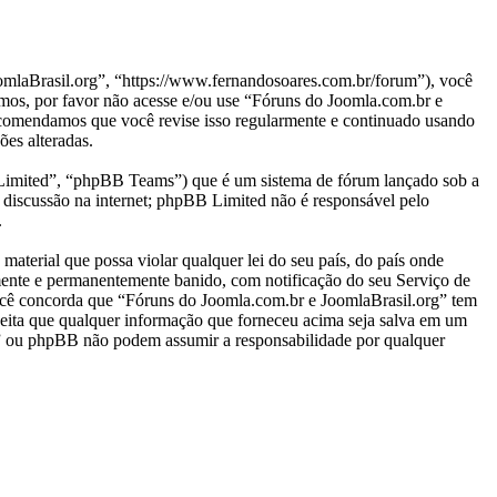
laBrasil.org”, “https://www.fernandosoares.com.br/forum”), você
rmos, por favor não acesse e/ou use “Fóruns do Joomla.com.br e
ecomendamos que você revise isso regularmente e continuado usando
ões alteradas.
mited”, “phpBB Teams”) que é um sistema de fórum lançado sob a
 discussão na internet; phpBB Limited não é responsável pelo
.
aterial que possa violar qualquer lei do seu país, do país onde
amente e permanentemente banido, com notificação do seu Serviço de
 Você concorda que “Fóruns do Joomla.com.br e JoomlaBrasil.org” tem
 aceita que qualquer informação que forneceu acima seja salva em um
g” ou phpBB não podem assumir a responsabilidade por qualquer