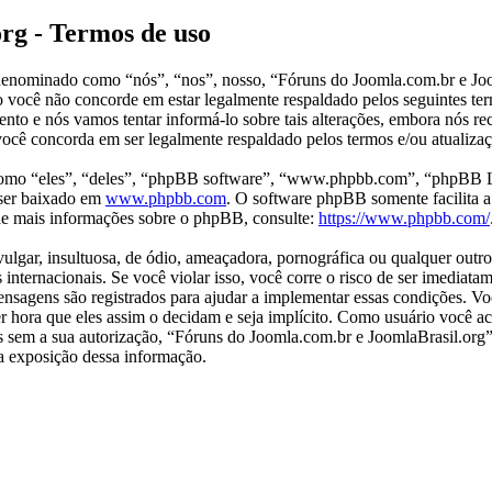
rg - Termos de uso
enominado como “nós”, “nos”, nosso, “Fóruns do Joomla.com.br e Joom
o você não concorde em estar legalmente respaldado pelos seguintes te
to e nós vamos tentar informá-lo sobre tais alterações, embora nós r
ocê concorda em ser legalmente respaldado pelos termos e/ou atualizaç
mo “eles”, “deles”, “phpBB software”, “www.phpbb.com”, “phpBB Li
ser baixado em
www.phpbb.com
. O software phpBB somente facilita a
 de mais informações sobre o phpBB, consulte:
https://www.phpbb.com/
ar, insultuosa, de ódio, ameaçadora, pornográfica ou qualquer outro m
internacionais. Se você violar isso, você corre o risco de ser imediat
 mensagens são registrados para ajudar a implementar essas condições.
quer hora que eles assim o decidam e seja implícito. Como usuário você
ros sem a sua autorização, “Fóruns do Joomla.com.br e JoomlaBrasil.or
 a exposição dessa informação.