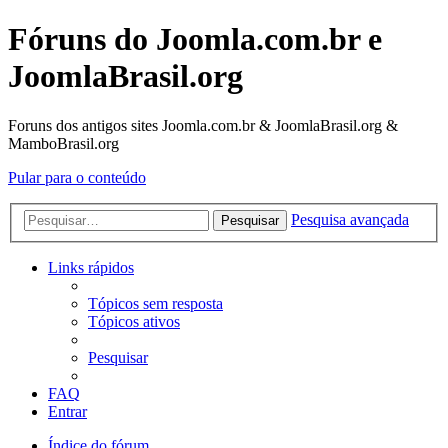
Fóruns do Joomla.com.br e
JoomlaBrasil.org
Foruns dos antigos sites Joomla.com.br & JoomlaBrasil.org &
MamboBrasil.org
Pular para o conteúdo
Pesquisa avançada
Pesquisar
Links rápidos
Tópicos sem resposta
Tópicos ativos
Pesquisar
FAQ
Entrar
Índice do fórum