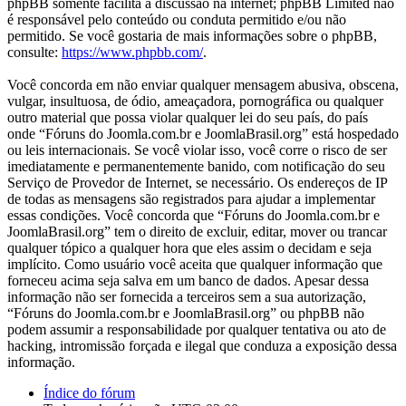
phpBB somente facilita a discussão na internet; phpBB Limited não
é responsável pelo conteúdo ou conduta permitido e/ou não
permitido. Se você gostaria de mais informações sobre o phpBB,
consulte:
https://www.phpbb.com/
.
Você concorda em não enviar qualquer mensagem abusiva, obscena,
vulgar, insultuosa, de ódio, ameaçadora, pornográfica ou qualquer
outro material que possa violar qualquer lei do seu país, do país
onde “Fóruns do Joomla.com.br e JoomlaBrasil.org” está hospedado
ou leis internacionais. Se você violar isso, você corre o risco de ser
imediatamente e permanentemente banido, com notificação do seu
Serviço de Provedor de Internet, se necessário. Os endereços de IP
de todas as mensagens são registrados para ajudar a implementar
essas condições. Você concorda que “Fóruns do Joomla.com.br e
JoomlaBrasil.org” tem o direito de excluir, editar, mover ou trancar
qualquer tópico a qualquer hora que eles assim o decidam e seja
implícito. Como usuário você aceita que qualquer informação que
forneceu acima seja salva em um banco de dados. Apesar dessa
informação não ser fornecida a terceiros sem a sua autorização,
“Fóruns do Joomla.com.br e JoomlaBrasil.org” ou phpBB não
podem assumir a responsabilidade por qualquer tentativa ou ato de
hacking, intromissão forçada e ilegal que conduza a exposição dessa
informação.
Índice do fórum