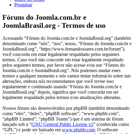
Pesquisar
Fóruns do Joomla.com.br e
JoomlaBrasil.org - Termos de uso
Acessando “Fóruns do Joomla.com.br e JoomlaBrasil.org” (também
denominado como “nós”, “nos”, nosso, “Fóruns do Joomla.com.br e
JoomlaBrasil.org”, “https://www.fernandosoares.com.br/forum”),
você concorda em estar legalmente respaldado pelos seguintes
termos. Caso você não concorde em estar legalmente respaldado
pelos seguintes termos, por favor não acesse e/ou use “Fóruns do
Joomla.com.br e JoomlaBrasil.org”. Nós podemos mudar estes
termos a qualquer momento e nós vamos tentar informá-lo sobre tais
alterações, embora nós recomendamos que você revise isso
regularmente e continuado usando “Fóruns do Joomla.com.br e
JoomlaBrasil.org” depois, significa que você concorda em ser
legalmente respaldado pelos termos e/ou atualizações alteradas.
Nossos fóruns são desenvolvidos por phpBB (também denominado
como “eles”, “deles”, “phpBB software”, “www.phpbb.com”,
“phpBB Limited”, “phpBB Teams”) que é um sistema de fórum
lançado sob a “
GNU General Public License v2
” (conhecida como
“GPL”) e pode ser baixado em
www.phpbb.com
. O software