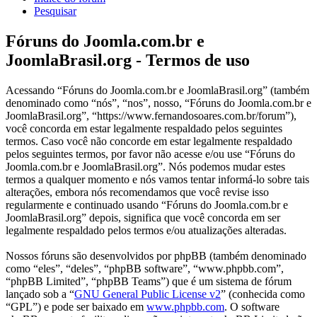
Pesquisar
Fóruns do Joomla.com.br e
JoomlaBrasil.org - Termos de uso
Acessando “Fóruns do Joomla.com.br e JoomlaBrasil.org” (também
denominado como “nós”, “nos”, nosso, “Fóruns do Joomla.com.br e
JoomlaBrasil.org”, “https://www.fernandosoares.com.br/forum”),
você concorda em estar legalmente respaldado pelos seguintes
termos. Caso você não concorde em estar legalmente respaldado
pelos seguintes termos, por favor não acesse e/ou use “Fóruns do
Joomla.com.br e JoomlaBrasil.org”. Nós podemos mudar estes
termos a qualquer momento e nós vamos tentar informá-lo sobre tais
alterações, embora nós recomendamos que você revise isso
regularmente e continuado usando “Fóruns do Joomla.com.br e
JoomlaBrasil.org” depois, significa que você concorda em ser
legalmente respaldado pelos termos e/ou atualizações alteradas.
Nossos fóruns são desenvolvidos por phpBB (também denominado
como “eles”, “deles”, “phpBB software”, “www.phpbb.com”,
“phpBB Limited”, “phpBB Teams”) que é um sistema de fórum
lançado sob a “
GNU General Public License v2
” (conhecida como
“GPL”) e pode ser baixado em
www.phpbb.com
. O software