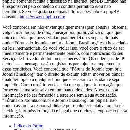
phpBB somente facilita a discussão na internet; phpBB Limited não
é responsável pelo conteúdo ou conduta permitido e/ou não
permitido. Se você gostaria de mais informações sobre o phpBB,
consulte:
https://www.phpbb.com/
.
Você concorda em não enviar qualquer mensagem abusiva, obscena,
vulgar, insultuosa, de ódio, ameaçadora, pornográfica ou qualquer
outro material que possa violar qualquer lei do seu país, do país
onde “Fóruns do Joomla.com.br e JoomlaBrasil.org” está hospedado
ou leis internacionais. Se você violar isso, você corre o risco de ser
imediatamente e permanentemente banido, com notificação do seu
Serviço de Provedor de Internet, se necessário. Os endereços de IP
de todas as mensagens são registrados para ajudar a implementar
essas condições. Você concorda que “Fóruns do Joomla.com.br e
JoomlaBrasil.org” tem o direito de excluir, editar, mover ou trancar
qualquer tópico a qualquer hora que eles assim o decidam e seja
implícito. Como usuário você aceita que qualquer informação que
forneceu acima seja salva em um banco de dados. Apesar dessa
informação não ser fornecida a terceiros sem a sua autorização,
“Fóruns do Joomla.com.br e JoomlaBrasil.org” ou phpBB não
podem assumir a responsabilidade por qualquer tentativa ou ato de
hacking, intromissão forçada e ilegal que conduza a exposição dessa
informação.
Índice do fórum