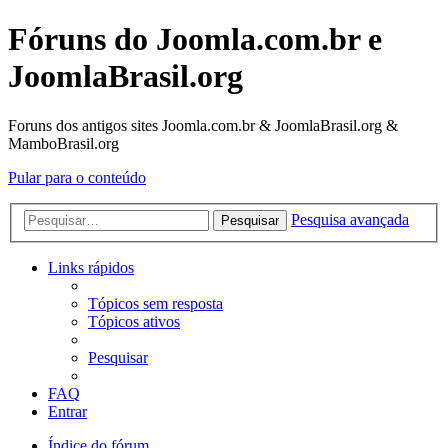
Fóruns do Joomla.com.br e
JoomlaBrasil.org
Foruns dos antigos sites Joomla.com.br & JoomlaBrasil.org &
MamboBrasil.org
Pular para o conteúdo
Pesquisa avançada
Pesquisar
Links rápidos
Tópicos sem resposta
Tópicos ativos
Pesquisar
FAQ
Entrar
Índice do fórum