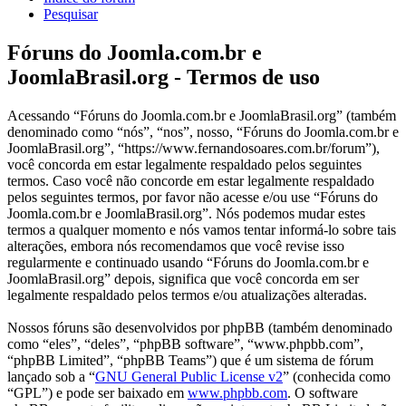
Pesquisar
Fóruns do Joomla.com.br e
JoomlaBrasil.org - Termos de uso
Acessando “Fóruns do Joomla.com.br e JoomlaBrasil.org” (também
denominado como “nós”, “nos”, nosso, “Fóruns do Joomla.com.br e
JoomlaBrasil.org”, “https://www.fernandosoares.com.br/forum”),
você concorda em estar legalmente respaldado pelos seguintes
termos. Caso você não concorde em estar legalmente respaldado
pelos seguintes termos, por favor não acesse e/ou use “Fóruns do
Joomla.com.br e JoomlaBrasil.org”. Nós podemos mudar estes
termos a qualquer momento e nós vamos tentar informá-lo sobre tais
alterações, embora nós recomendamos que você revise isso
regularmente e continuado usando “Fóruns do Joomla.com.br e
JoomlaBrasil.org” depois, significa que você concorda em ser
legalmente respaldado pelos termos e/ou atualizações alteradas.
Nossos fóruns são desenvolvidos por phpBB (também denominado
como “eles”, “deles”, “phpBB software”, “www.phpbb.com”,
“phpBB Limited”, “phpBB Teams”) que é um sistema de fórum
lançado sob a “
GNU General Public License v2
” (conhecida como
“GPL”) e pode ser baixado em
www.phpbb.com
. O software