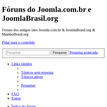
Fóruns do Joomla.com.br e
JoomlaBrasil.org
Foruns dos antigos sites Joomla.com.br & JoomlaBrasil.org &
MamboBrasil.org
Pular para o conteúdo
Pesquisa avançada
Pesquisar
Links rápidos
Tópicos sem resposta
Tópicos ativos
Pesquisar
FAQ
Entrar
Índice do fórum