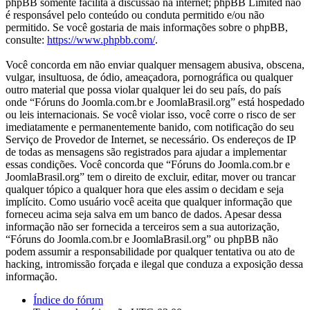
phpBB somente facilita a discussão na internet; phpBB Limited não
é responsável pelo conteúdo ou conduta permitido e/ou não
permitido. Se você gostaria de mais informações sobre o phpBB,
consulte:
https://www.phpbb.com/
.
Você concorda em não enviar qualquer mensagem abusiva, obscena,
vulgar, insultuosa, de ódio, ameaçadora, pornográfica ou qualquer
outro material que possa violar qualquer lei do seu país, do país
onde “Fóruns do Joomla.com.br e JoomlaBrasil.org” está hospedado
ou leis internacionais. Se você violar isso, você corre o risco de ser
imediatamente e permanentemente banido, com notificação do seu
Serviço de Provedor de Internet, se necessário. Os endereços de IP
de todas as mensagens são registrados para ajudar a implementar
essas condições. Você concorda que “Fóruns do Joomla.com.br e
JoomlaBrasil.org” tem o direito de excluir, editar, mover ou trancar
qualquer tópico a qualquer hora que eles assim o decidam e seja
implícito. Como usuário você aceita que qualquer informação que
forneceu acima seja salva em um banco de dados. Apesar dessa
informação não ser fornecida a terceiros sem a sua autorização,
“Fóruns do Joomla.com.br e JoomlaBrasil.org” ou phpBB não
podem assumir a responsabilidade por qualquer tentativa ou ato de
hacking, intromissão forçada e ilegal que conduza a exposição dessa
informação.
Índice do fórum