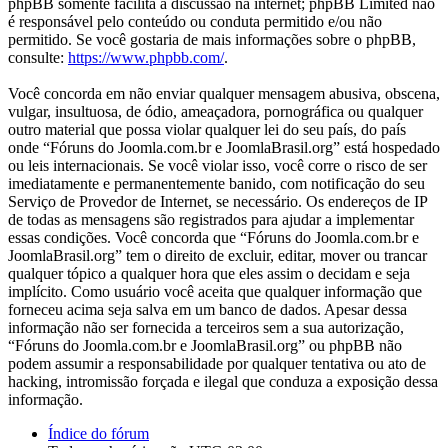
phpBB somente facilita a discussão na internet; phpBB Limited não
é responsável pelo conteúdo ou conduta permitido e/ou não
permitido. Se você gostaria de mais informações sobre o phpBB,
consulte:
https://www.phpbb.com/
.
Você concorda em não enviar qualquer mensagem abusiva, obscena,
vulgar, insultuosa, de ódio, ameaçadora, pornográfica ou qualquer
outro material que possa violar qualquer lei do seu país, do país
onde “Fóruns do Joomla.com.br e JoomlaBrasil.org” está hospedado
ou leis internacionais. Se você violar isso, você corre o risco de ser
imediatamente e permanentemente banido, com notificação do seu
Serviço de Provedor de Internet, se necessário. Os endereços de IP
de todas as mensagens são registrados para ajudar a implementar
essas condições. Você concorda que “Fóruns do Joomla.com.br e
JoomlaBrasil.org” tem o direito de excluir, editar, mover ou trancar
qualquer tópico a qualquer hora que eles assim o decidam e seja
implícito. Como usuário você aceita que qualquer informação que
forneceu acima seja salva em um banco de dados. Apesar dessa
informação não ser fornecida a terceiros sem a sua autorização,
“Fóruns do Joomla.com.br e JoomlaBrasil.org” ou phpBB não
podem assumir a responsabilidade por qualquer tentativa ou ato de
hacking, intromissão forçada e ilegal que conduza a exposição dessa
informação.
Índice do fórum