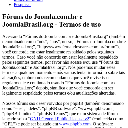
Pesquisar
Fóruns do Joomla.com.br e
JoomlaBrasil.org - Termos de uso
Acessando “Fóruns do Joomla.com.br e JoomlaBrasil.org” (também
denominado como “nós”, “nos”, nosso, “Fóruns do Joomla.com.br e
JoomlaBrasil.org”, “https://www.fernandosoares.com.br/forum”),
você concorda em estar legalmente respaldado pelos seguintes
termos. Caso você não concorde em estar legalmente respaldado
pelos seguintes termos, por favor não acesse e/ou use “Fóruns do
Joomla.com.br e JoomlaBrasil.org”. Nós podemos mudar estes
termos a qualquer momento e nós vamos tentar informá-lo sobre tais
alterações, embora nós recomendamos que você revise isso
regularmente e continuado usando “Fóruns do Joomla.com.br e
JoomlaBrasil.org” depois, significa que você concorda em ser
legalmente respaldado pelos termos e/ou atualizações alteradas.
Nossos fóruns são desenvolvidos por phpBB (também denominado
como “eles”, “deles”, “phpBB software”, “www.phpbb.com”,
“phpBB Limited”, “phpBB Teams”) que é um sistema de fórum
lançado sob a “
GNU General Public License v2
” (conhecida como
“GPL”) e pode ser baixado em
www.phpbb.com
. O software