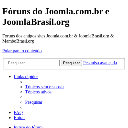
Fóruns do Joomla.com.br e
JoomlaBrasil.org
Foruns dos antigos sites Joomla.com.br & JoomlaBrasil.org &
MamboBrasil.org
Pular para o conteúdo
Pesquisa avançada
Pesquisar
Links rápidos
Tópicos sem resposta
Tópicos ativos
Pesquisar
FAQ
Entrar
Índice do fórum