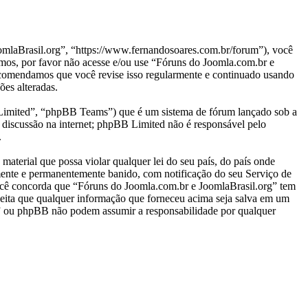
laBrasil.org”, “https://www.fernandosoares.com.br/forum”), você
rmos, por favor não acesse e/ou use “Fóruns do Joomla.com.br e
ecomendamos que você revise isso regularmente e continuado usando
ões alteradas.
mited”, “phpBB Teams”) que é um sistema de fórum lançado sob a
 discussão na internet; phpBB Limited não é responsável pelo
.
aterial que possa violar qualquer lei do seu país, do país onde
amente e permanentemente banido, com notificação do seu Serviço de
 Você concorda que “Fóruns do Joomla.com.br e JoomlaBrasil.org” tem
 aceita que qualquer informação que forneceu acima seja salva em um
g” ou phpBB não podem assumir a responsabilidade por qualquer