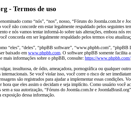
rg - Termos de uso
enominado como “nós”, “nos”, nosso, “Fóruns do Joomla.com.br e Joom
o você não concorde em estar legalmente respaldado pelos seguintes te
to e nós vamos tentar informá-lo sobre tais alterações, embora nós r
ocê concorda em ser legalmente respaldado pelos termos e/ou atualizaç
mo “eles”, “deles”, “phpBB software”, “www.phpbb.com”, “phpBB Li
ser baixado em
www.phpbb.com
. O software phpBB somente facilita a
 de mais informações sobre o phpBB, consulte:
https://www.phpbb.com/
ar, insultuosa, de ódio, ameaçadora, pornográfica ou qualquer outro m
internacionais. Se você violar isso, você corre o risco de ser imediat
 mensagens são registrados para ajudar a implementar essas condições.
quer hora que eles assim o decidam e seja implícito. Como usuário você
ros sem a sua autorização, “Fóruns do Joomla.com.br e JoomlaBrasil.or
 a exposição dessa informação.