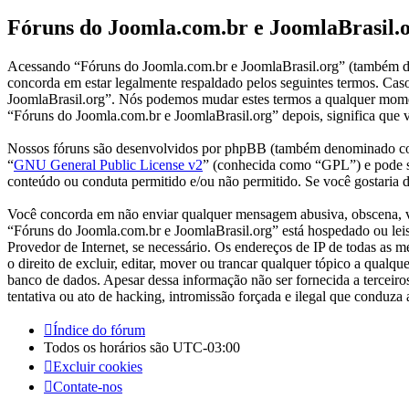
Fóruns do Joomla.com.br e JoomlaBrasil.o
Acessando “Fóruns do Joomla.com.br e JoomlaBrasil.org” (também d
concorda em estar legalmente respaldado pelos seguintes termos. Cas
JoomlaBrasil.org”. Nós podemos mudar estes termos a qualquer momen
“Fóruns do Joomla.com.br e JoomlaBrasil.org” depois, significa que v
Nossos fóruns são desenvolvidos por phpBB (também denominado co
“
GNU General Public License v2
” (conhecida como “GPL”) e pode 
conteúdo ou conduta permitido e/ou não permitido. Se você gostaria
Você concorda em não enviar qualquer mensagem abusiva, obscena, vulg
“Fóruns do Joomla.com.br e JoomlaBrasil.org” está hospedado ou leis 
Provedor de Internet, se necessário. Os endereços de IP de todas as
o direito de excluir, editar, mover ou trancar qualquer tópico a qual
banco de dados. Apesar dessa informação não ser fornecida a tercei
tentativa ou ato de hacking, intromissão forçada e ilegal que conduza
Índice do fórum
Todos os horários são
UTC-03:00
Excluir cookies
Contate-nos