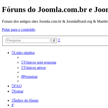
Fóruns do Joomla.com.br e Joo
Foruns dos antigos sites Joomla.com.br & JoomlaBrasil.org & Mambo
Pular para o conteúdo
Pesquisa
Pesquisar
avançada
Links rápidos
Tópicos sem resposta
Tópicos ativos
Pesquisar
FAQ
Entrar
Índice do fórum
Pesquisar