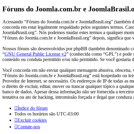
Fóruns do Joomla.com.br e JoomlaBrasil.o
Acessando “Fóruns do Joomla.com.br e JoomlaBrasil.org” (também d
concorda em estar legalmente respaldado pelos seguintes termos. Cas
JoomlaBrasil.org”. Nós podemos mudar estes termos a qualquer momen
“Fóruns do Joomla.com.br e JoomlaBrasil.org” depois, significa que v
Nossos fóruns são desenvolvidos por phpBB (também denominado co
“
GNU General Public License v2
” (conhecida como “GPL”) e pode 
conteúdo ou conduta permitido e/ou não permitido. Se você gostaria
Você concorda em não enviar qualquer mensagem abusiva, obscena, vulg
“Fóruns do Joomla.com.br e JoomlaBrasil.org” está hospedado ou leis 
Provedor de Internet, se necessário. Os endereços de IP de todas as
o direito de excluir, editar, mover ou trancar qualquer tópico a qual
banco de dados. Apesar dessa informação não ser fornecida a tercei
tentativa ou ato de hacking, intromissão forçada e ilegal que conduza
Índice do fórum
Todos os horários são
UTC-03:00
Excluir cookies
Contate-nos