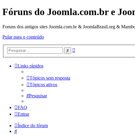
Fóruns do Joomla.com.br e Joo
Foruns dos antigos sites Joomla.com.br & JoomlaBrasil.org & Mambo
Pular para o conteúdo
Pesquisa
Pesquisar
avançada
Links rápidos
Tópicos sem resposta
Tópicos ativos
Pesquisar
FAQ
Entrar
Índice do fórum
Pesquisar