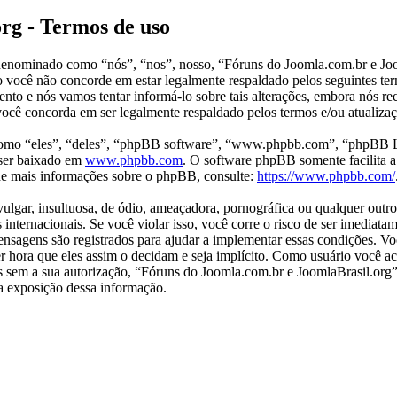
rg - Termos de uso
enominado como “nós”, “nos”, nosso, “Fóruns do Joomla.com.br e Joom
o você não concorde em estar legalmente respaldado pelos seguintes te
to e nós vamos tentar informá-lo sobre tais alterações, embora nós r
ocê concorda em ser legalmente respaldado pelos termos e/ou atualizaç
mo “eles”, “deles”, “phpBB software”, “www.phpbb.com”, “phpBB Li
ser baixado em
www.phpbb.com
. O software phpBB somente facilita a
 de mais informações sobre o phpBB, consulte:
https://www.phpbb.com/
ar, insultuosa, de ódio, ameaçadora, pornográfica ou qualquer outro m
internacionais. Se você violar isso, você corre o risco de ser imediat
 mensagens são registrados para ajudar a implementar essas condições.
quer hora que eles assim o decidam e seja implícito. Como usuário você
ros sem a sua autorização, “Fóruns do Joomla.com.br e JoomlaBrasil.or
 a exposição dessa informação.