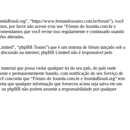
laBrasil.org”, “https://www.fernandosoares.com.br/forum”), você
rmos, por favor não acesse e/ou use “Fóruns do Joomla.com.br e
ecomendamos que você revise isso regularmente e continuado usando
ões alteradas.
mited”, “phpBB Teams”) que é um sistema de fórum lançado sob a
 discussão na internet; phpBB Limited não é responsável pelo
.
aterial que possa violar qualquer lei do seu país, do país onde
amente e permanentemente banido, com notificação do seu Serviço de
 Você concorda que “Fóruns do Joomla.com.br e JoomlaBrasil.org” tem
 aceita que qualquer informação que forneceu acima seja salva em um
g” ou phpBB não podem assumir a responsabilidade por qualquer