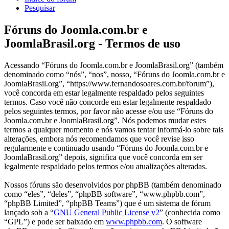
Pesquisar
Fóruns do Joomla.com.br e
JoomlaBrasil.org - Termos de uso
Acessando “Fóruns do Joomla.com.br e JoomlaBrasil.org” (também
denominado como “nós”, “nos”, nosso, “Fóruns do Joomla.com.br e
JoomlaBrasil.org”, “https://www.fernandosoares.com.br/forum”),
você concorda em estar legalmente respaldado pelos seguintes
termos. Caso você não concorde em estar legalmente respaldado
pelos seguintes termos, por favor não acesse e/ou use “Fóruns do
Joomla.com.br e JoomlaBrasil.org”. Nós podemos mudar estes
termos a qualquer momento e nós vamos tentar informá-lo sobre tais
alterações, embora nós recomendamos que você revise isso
regularmente e continuado usando “Fóruns do Joomla.com.br e
JoomlaBrasil.org” depois, significa que você concorda em ser
legalmente respaldado pelos termos e/ou atualizações alteradas.
Nossos fóruns são desenvolvidos por phpBB (também denominado
como “eles”, “deles”, “phpBB software”, “www.phpbb.com”,
“phpBB Limited”, “phpBB Teams”) que é um sistema de fórum
lançado sob a “
GNU General Public License v2
” (conhecida como
“GPL”) e pode ser baixado em
www.phpbb.com
. O software