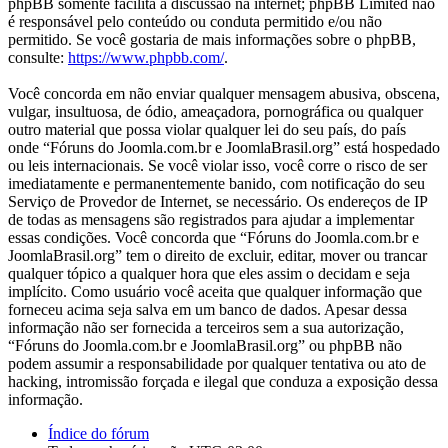
phpBB somente facilita a discussão na internet; phpBB Limited não
é responsável pelo conteúdo ou conduta permitido e/ou não
permitido. Se você gostaria de mais informações sobre o phpBB,
consulte:
https://www.phpbb.com/
.
Você concorda em não enviar qualquer mensagem abusiva, obscena,
vulgar, insultuosa, de ódio, ameaçadora, pornográfica ou qualquer
outro material que possa violar qualquer lei do seu país, do país
onde “Fóruns do Joomla.com.br e JoomlaBrasil.org” está hospedado
ou leis internacionais. Se você violar isso, você corre o risco de ser
imediatamente e permanentemente banido, com notificação do seu
Serviço de Provedor de Internet, se necessário. Os endereços de IP
de todas as mensagens são registrados para ajudar a implementar
essas condições. Você concorda que “Fóruns do Joomla.com.br e
JoomlaBrasil.org” tem o direito de excluir, editar, mover ou trancar
qualquer tópico a qualquer hora que eles assim o decidam e seja
implícito. Como usuário você aceita que qualquer informação que
forneceu acima seja salva em um banco de dados. Apesar dessa
informação não ser fornecida a terceiros sem a sua autorização,
“Fóruns do Joomla.com.br e JoomlaBrasil.org” ou phpBB não
podem assumir a responsabilidade por qualquer tentativa ou ato de
hacking, intromissão forçada e ilegal que conduza a exposição dessa
informação.
Índice do fórum