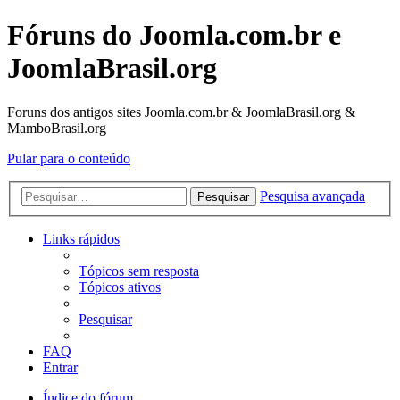
Fóruns do Joomla.com.br e
JoomlaBrasil.org
Foruns dos antigos sites Joomla.com.br & JoomlaBrasil.org &
MamboBrasil.org
Pular para o conteúdo
Pesquisa avançada
Pesquisar
Links rápidos
Tópicos sem resposta
Tópicos ativos
Pesquisar
FAQ
Entrar
Índice do fórum