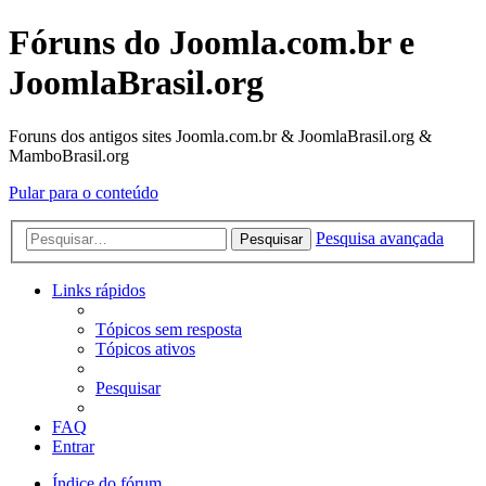
Fóruns do Joomla.com.br e
JoomlaBrasil.org
Foruns dos antigos sites Joomla.com.br & JoomlaBrasil.org &
MamboBrasil.org
Pular para o conteúdo
Pesquisa avançada
Pesquisar
Links rápidos
Tópicos sem resposta
Tópicos ativos
Pesquisar
FAQ
Entrar
Índice do fórum