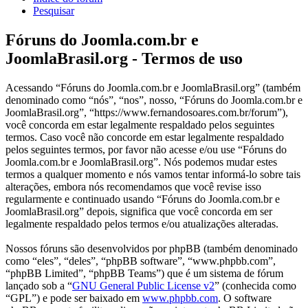
Pesquisar
Fóruns do Joomla.com.br e
JoomlaBrasil.org - Termos de uso
Acessando “Fóruns do Joomla.com.br e JoomlaBrasil.org” (também
denominado como “nós”, “nos”, nosso, “Fóruns do Joomla.com.br e
JoomlaBrasil.org”, “https://www.fernandosoares.com.br/forum”),
você concorda em estar legalmente respaldado pelos seguintes
termos. Caso você não concorde em estar legalmente respaldado
pelos seguintes termos, por favor não acesse e/ou use “Fóruns do
Joomla.com.br e JoomlaBrasil.org”. Nós podemos mudar estes
termos a qualquer momento e nós vamos tentar informá-lo sobre tais
alterações, embora nós recomendamos que você revise isso
regularmente e continuado usando “Fóruns do Joomla.com.br e
JoomlaBrasil.org” depois, significa que você concorda em ser
legalmente respaldado pelos termos e/ou atualizações alteradas.
Nossos fóruns são desenvolvidos por phpBB (também denominado
como “eles”, “deles”, “phpBB software”, “www.phpbb.com”,
“phpBB Limited”, “phpBB Teams”) que é um sistema de fórum
lançado sob a “
GNU General Public License v2
” (conhecida como
“GPL”) e pode ser baixado em
www.phpbb.com
. O software