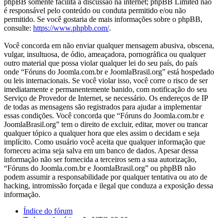
phpBB somente facilita a discussão na internet; phpBB Limited não
é responsável pelo conteúdo ou conduta permitido e/ou não
permitido. Se você gostaria de mais informações sobre o phpBB,
consulte:
https://www.phpbb.com/
.
Você concorda em não enviar qualquer mensagem abusiva, obscena,
vulgar, insultuosa, de ódio, ameaçadora, pornográfica ou qualquer
outro material que possa violar qualquer lei do seu país, do país
onde “Fóruns do Joomla.com.br e JoomlaBrasil.org” está hospedado
ou leis internacionais. Se você violar isso, você corre o risco de ser
imediatamente e permanentemente banido, com notificação do seu
Serviço de Provedor de Internet, se necessário. Os endereços de IP
de todas as mensagens são registrados para ajudar a implementar
essas condições. Você concorda que “Fóruns do Joomla.com.br e
JoomlaBrasil.org” tem o direito de excluir, editar, mover ou trancar
qualquer tópico a qualquer hora que eles assim o decidam e seja
implícito. Como usuário você aceita que qualquer informação que
forneceu acima seja salva em um banco de dados. Apesar dessa
informação não ser fornecida a terceiros sem a sua autorização,
“Fóruns do Joomla.com.br e JoomlaBrasil.org” ou phpBB não
podem assumir a responsabilidade por qualquer tentativa ou ato de
hacking, intromissão forçada e ilegal que conduza a exposição dessa
informação.
Índice do fórum