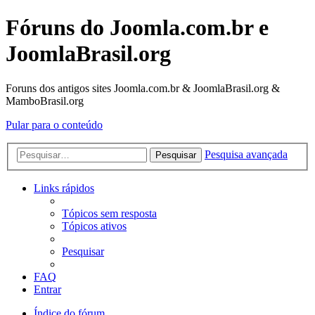
Fóruns do Joomla.com.br e
JoomlaBrasil.org
Foruns dos antigos sites Joomla.com.br & JoomlaBrasil.org &
MamboBrasil.org
Pular para o conteúdo
Pesquisa avançada
Pesquisar
Links rápidos
Tópicos sem resposta
Tópicos ativos
Pesquisar
FAQ
Entrar
Índice do fórum