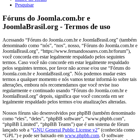
Pesquisar
Fóruns do Joomla.com.br e
JoomlaBrasil.org - Termos de uso
Acessando “Fóruns do Joomla.com.br e JoomlaBrasil.org” (também
denominado como “nós”, “nos”, nosso, “Fóruns do Joomla.com.br e
JoomlaBrasil.org”, “https://www.fernandosoares.com.br/forum”),
você concorda em estar legalmente respaldado pelos seguintes
termos. Caso você não concorde em estar legalmente respaldado
pelos seguintes termos, por favor não acesse e/ou use “Fóruns do
Joomla.com.br e JoomlaBrasil.org”. Nós podemos mudar estes
termos a qualquer momento e nós vamos tentar informá-lo sobre tais
alterações, embora nós recomendamos que você revise isso
regularmente e continuado usando “Fóruns do Joomla.com.br e
JoomlaBrasil.org” depois, significa que você concorda em ser
legalmente respaldado pelos termos e/ou atualizações alteradas.
Nossos fóruns são desenvolvidos por phpBB (também denominado
como “eles”, “deles”, “phpBB software”, “www.phpbb.com”,
“phpBB Limited”, “phpBB Teams”) que é um sistema de fórum
lançado sob a “
GNU General Public License v2
” (conhecida como
“GPL”) e pode ser baixado em
www.phpbb.com
. O software