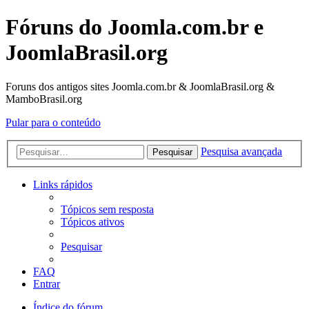
Fóruns do Joomla.com.br e
JoomlaBrasil.org
Foruns dos antigos sites Joomla.com.br & JoomlaBrasil.org &
MamboBrasil.org
Pular para o conteúdo
Pesquisa avançada
Pesquisar
Links rápidos
Tópicos sem resposta
Tópicos ativos
Pesquisar
FAQ
Entrar
Índice do fórum