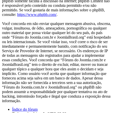
phpBB somente facilita a discussão na internet; phpBB Limited não
é responsável pelo conteúdo ou conduta permitido e/ou não
permitido. Se você gostaria de mais informações sobre o phpBB,
consulte:
https://www.phpbb.com/
.
Você concorda em não enviar qualquer mensagem abusiva, obscena,
vulgar, insultuosa, de ódio, ameaçadora, pornográfica ou qualquer
outro material que possa violar qualquer lei do seu país, do país
onde “Fóruns do Joomla.com.br e JoomlaBrasil.org” está hospedado
ou leis internacionais. Se você violar isso, você corre o risco de ser
imediatamente e permanentemente banido, com notificação do seu
Serviço de Provedor de Internet, se necessário. Os endereços de IP
de todas as mensagens são registrados para ajudar a implementar
essas condições. Você concorda que “Fóruns do Joomla.com.br e
JoomlaBrasil.org” tem o direito de excluir, editar, mover ou trancar
qualquer tópico a qualquer hora que eles assim o decidam e seja
implícito. Como usuário você aceita que qualquer informação que
forneceu acima seja salva em um banco de dados. Apesar dessa
informação não ser fornecida a terceiros sem a sua autorização,
“Fóruns do Joomla.com.br e JoomlaBrasil.org” ou phpBB não
podem assumir a responsabilidade por qualquer tentativa ou ato de
hacking, intromissão forçada e ilegal que conduza a exposição dessa
informação.
Índice do fórum