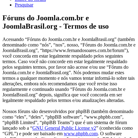
Pesquisar
Fóruns do Joomla.com.br e
JoomlaBrasil.org - Termos de uso
Acessando “Fóruns do Joomla.com.br e JoomlaBrasil.org” (também
denominado como “nós”, “nos”, nosso, “Fóruns do Joomla.com.br e
JoomlaBrasil.org”, “https://www.fernandosoares.com.br/forum”),
você concorda em estar legalmente respaldado pelos seguintes
termos. Caso você não concorde em estar legalmente respaldado
pelos seguintes termos, por favor não acesse e/ou use “Fóruns do
Joomla.com.br e JoomlaBrasil.org”. Nós podemos mudar estes
termos a qualquer momento e nós vamos tentar informá-lo sobre tais
alterações, embora nós recomendamos que você revise isso
regularmente e continuado usando “Fóruns do Joomla.com.br e
JoomlaBrasil.org” depois, significa que você concorda em ser
legalmente respaldado pelos termos e/ou atualizações alteradas.
Nossos fóruns são desenvolvidos por phpBB (também denominado
como “eles”, “deles”, “phpBB software”, “www.phpbb.com”,
“phpBB Limited”, “phpBB Teams”) que é um sistema de fórum
lançado sob a “
GNU General Public License v2
” (conhecida como
“GPL”) e pode ser baixado em
www.phpbb.com
. O software