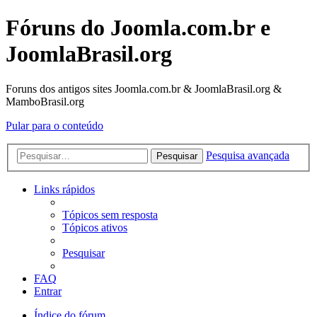
Fóruns do Joomla.com.br e
JoomlaBrasil.org
Foruns dos antigos sites Joomla.com.br & JoomlaBrasil.org &
MamboBrasil.org
Pular para o conteúdo
Pesquisa avançada
Pesquisar
Links rápidos
Tópicos sem resposta
Tópicos ativos
Pesquisar
FAQ
Entrar
Índice do fórum