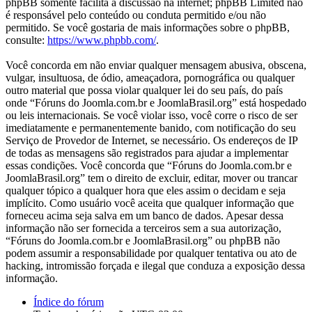
phpBB somente facilita a discussão na internet; phpBB Limited não
é responsável pelo conteúdo ou conduta permitido e/ou não
permitido. Se você gostaria de mais informações sobre o phpBB,
consulte:
https://www.phpbb.com/
.
Você concorda em não enviar qualquer mensagem abusiva, obscena,
vulgar, insultuosa, de ódio, ameaçadora, pornográfica ou qualquer
outro material que possa violar qualquer lei do seu país, do país
onde “Fóruns do Joomla.com.br e JoomlaBrasil.org” está hospedado
ou leis internacionais. Se você violar isso, você corre o risco de ser
imediatamente e permanentemente banido, com notificação do seu
Serviço de Provedor de Internet, se necessário. Os endereços de IP
de todas as mensagens são registrados para ajudar a implementar
essas condições. Você concorda que “Fóruns do Joomla.com.br e
JoomlaBrasil.org” tem o direito de excluir, editar, mover ou trancar
qualquer tópico a qualquer hora que eles assim o decidam e seja
implícito. Como usuário você aceita que qualquer informação que
forneceu acima seja salva em um banco de dados. Apesar dessa
informação não ser fornecida a terceiros sem a sua autorização,
“Fóruns do Joomla.com.br e JoomlaBrasil.org” ou phpBB não
podem assumir a responsabilidade por qualquer tentativa ou ato de
hacking, intromissão forçada e ilegal que conduza a exposição dessa
informação.
Índice do fórum