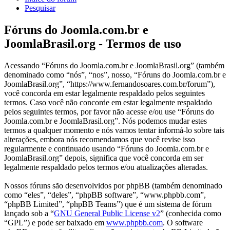
Pesquisar
Fóruns do Joomla.com.br e
JoomlaBrasil.org - Termos de uso
Acessando “Fóruns do Joomla.com.br e JoomlaBrasil.org” (também
denominado como “nós”, “nos”, nosso, “Fóruns do Joomla.com.br e
JoomlaBrasil.org”, “https://www.fernandosoares.com.br/forum”),
você concorda em estar legalmente respaldado pelos seguintes
termos. Caso você não concorde em estar legalmente respaldado
pelos seguintes termos, por favor não acesse e/ou use “Fóruns do
Joomla.com.br e JoomlaBrasil.org”. Nós podemos mudar estes
termos a qualquer momento e nós vamos tentar informá-lo sobre tais
alterações, embora nós recomendamos que você revise isso
regularmente e continuado usando “Fóruns do Joomla.com.br e
JoomlaBrasil.org” depois, significa que você concorda em ser
legalmente respaldado pelos termos e/ou atualizações alteradas.
Nossos fóruns são desenvolvidos por phpBB (também denominado
como “eles”, “deles”, “phpBB software”, “www.phpbb.com”,
“phpBB Limited”, “phpBB Teams”) que é um sistema de fórum
lançado sob a “
GNU General Public License v2
” (conhecida como
“GPL”) e pode ser baixado em
www.phpbb.com
. O software