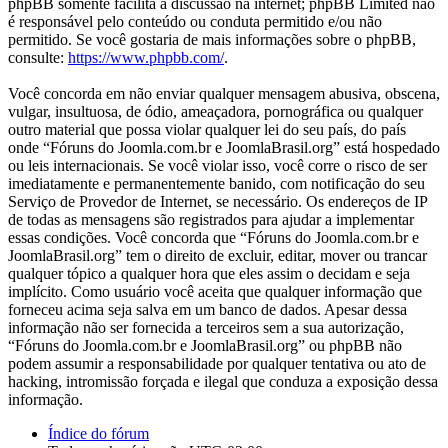
phpBB somente facilita a discussão na internet; phpBB Limited não
é responsável pelo conteúdo ou conduta permitido e/ou não
permitido. Se você gostaria de mais informações sobre o phpBB,
consulte:
https://www.phpbb.com/
.
Você concorda em não enviar qualquer mensagem abusiva, obscena,
vulgar, insultuosa, de ódio, ameaçadora, pornográfica ou qualquer
outro material que possa violar qualquer lei do seu país, do país
onde “Fóruns do Joomla.com.br e JoomlaBrasil.org” está hospedado
ou leis internacionais. Se você violar isso, você corre o risco de ser
imediatamente e permanentemente banido, com notificação do seu
Serviço de Provedor de Internet, se necessário. Os endereços de IP
de todas as mensagens são registrados para ajudar a implementar
essas condições. Você concorda que “Fóruns do Joomla.com.br e
JoomlaBrasil.org” tem o direito de excluir, editar, mover ou trancar
qualquer tópico a qualquer hora que eles assim o decidam e seja
implícito. Como usuário você aceita que qualquer informação que
forneceu acima seja salva em um banco de dados. Apesar dessa
informação não ser fornecida a terceiros sem a sua autorização,
“Fóruns do Joomla.com.br e JoomlaBrasil.org” ou phpBB não
podem assumir a responsabilidade por qualquer tentativa ou ato de
hacking, intromissão forçada e ilegal que conduza a exposição dessa
informação.
Índice do fórum