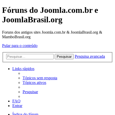
Fóruns do Joomla.com.br e
JoomlaBrasil.org
Foruns dos antigos sites Joomla.com.br & JoomlaBrasil.org &
MamboBrasil.org
Pular para o conteúdo
Pesquisa avançada
Pesquisar
Links rápidos
Tópicos sem resposta
Tópicos ativos
Pesquisar
FAQ
Entrar
Índice do fórum