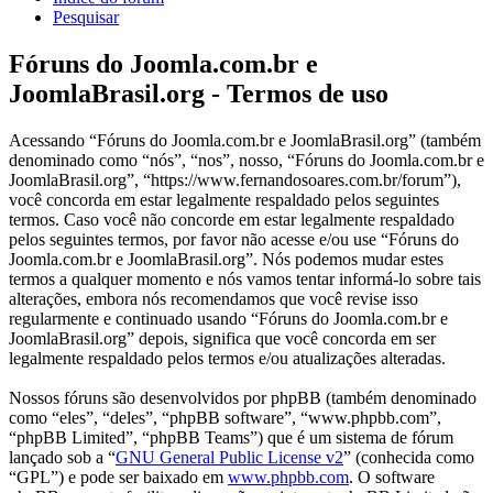
Pesquisar
Fóruns do Joomla.com.br e
JoomlaBrasil.org - Termos de uso
Acessando “Fóruns do Joomla.com.br e JoomlaBrasil.org” (também
denominado como “nós”, “nos”, nosso, “Fóruns do Joomla.com.br e
JoomlaBrasil.org”, “https://www.fernandosoares.com.br/forum”),
você concorda em estar legalmente respaldado pelos seguintes
termos. Caso você não concorde em estar legalmente respaldado
pelos seguintes termos, por favor não acesse e/ou use “Fóruns do
Joomla.com.br e JoomlaBrasil.org”. Nós podemos mudar estes
termos a qualquer momento e nós vamos tentar informá-lo sobre tais
alterações, embora nós recomendamos que você revise isso
regularmente e continuado usando “Fóruns do Joomla.com.br e
JoomlaBrasil.org” depois, significa que você concorda em ser
legalmente respaldado pelos termos e/ou atualizações alteradas.
Nossos fóruns são desenvolvidos por phpBB (também denominado
como “eles”, “deles”, “phpBB software”, “www.phpbb.com”,
“phpBB Limited”, “phpBB Teams”) que é um sistema de fórum
lançado sob a “
GNU General Public License v2
” (conhecida como
“GPL”) e pode ser baixado em
www.phpbb.com
. O software