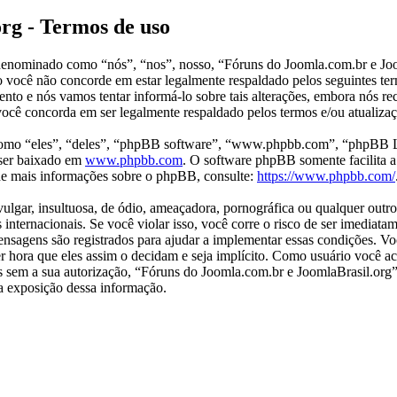
rg - Termos de uso
enominado como “nós”, “nos”, nosso, “Fóruns do Joomla.com.br e Joom
o você não concorde em estar legalmente respaldado pelos seguintes te
to e nós vamos tentar informá-lo sobre tais alterações, embora nós r
ocê concorda em ser legalmente respaldado pelos termos e/ou atualizaç
mo “eles”, “deles”, “phpBB software”, “www.phpbb.com”, “phpBB Li
ser baixado em
www.phpbb.com
. O software phpBB somente facilita a
 de mais informações sobre o phpBB, consulte:
https://www.phpbb.com/
ar, insultuosa, de ódio, ameaçadora, pornográfica ou qualquer outro m
internacionais. Se você violar isso, você corre o risco de ser imediat
 mensagens são registrados para ajudar a implementar essas condições.
quer hora que eles assim o decidam e seja implícito. Como usuário você
ros sem a sua autorização, “Fóruns do Joomla.com.br e JoomlaBrasil.or
 a exposição dessa informação.