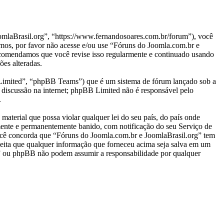
laBrasil.org”, “https://www.fernandosoares.com.br/forum”), você
rmos, por favor não acesse e/ou use “Fóruns do Joomla.com.br e
ecomendamos que você revise isso regularmente e continuado usando
ões alteradas.
mited”, “phpBB Teams”) que é um sistema de fórum lançado sob a
 discussão na internet; phpBB Limited não é responsável pelo
.
aterial que possa violar qualquer lei do seu país, do país onde
amente e permanentemente banido, com notificação do seu Serviço de
 Você concorda que “Fóruns do Joomla.com.br e JoomlaBrasil.org” tem
 aceita que qualquer informação que forneceu acima seja salva em um
g” ou phpBB não podem assumir a responsabilidade por qualquer