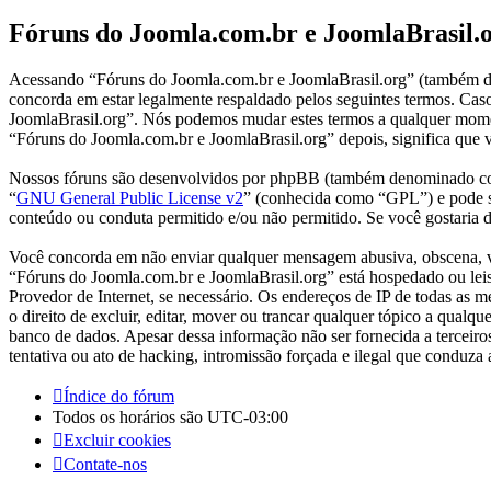
Fóruns do Joomla.com.br e JoomlaBrasil.o
Acessando “Fóruns do Joomla.com.br e JoomlaBrasil.org” (também d
concorda em estar legalmente respaldado pelos seguintes termos. Cas
JoomlaBrasil.org”. Nós podemos mudar estes termos a qualquer momen
“Fóruns do Joomla.com.br e JoomlaBrasil.org” depois, significa que v
Nossos fóruns são desenvolvidos por phpBB (também denominado co
“
GNU General Public License v2
” (conhecida como “GPL”) e pode 
conteúdo ou conduta permitido e/ou não permitido. Se você gostaria
Você concorda em não enviar qualquer mensagem abusiva, obscena, vulg
“Fóruns do Joomla.com.br e JoomlaBrasil.org” está hospedado ou leis 
Provedor de Internet, se necessário. Os endereços de IP de todas as
o direito de excluir, editar, mover ou trancar qualquer tópico a qual
banco de dados. Apesar dessa informação não ser fornecida a tercei
tentativa ou ato de hacking, intromissão forçada e ilegal que conduza
Índice do fórum
Todos os horários são
UTC-03:00
Excluir cookies
Contate-nos