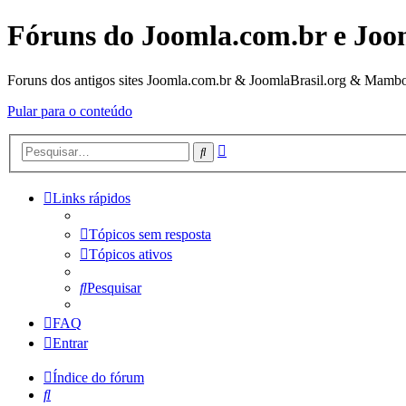
Fóruns do Joomla.com.br e Joo
Foruns dos antigos sites Joomla.com.br & JoomlaBrasil.org & Mambo
Pular para o conteúdo
Pesquisa
Pesquisar
avançada
Links rápidos
Tópicos sem resposta
Tópicos ativos
Pesquisar
FAQ
Entrar
Índice do fórum
Pesquisar