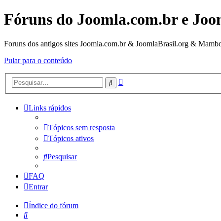
Fóruns do Joomla.com.br e Joo
Foruns dos antigos sites Joomla.com.br & JoomlaBrasil.org & Mambo
Pular para o conteúdo
Pesquisa
Pesquisar
avançada
Links rápidos
Tópicos sem resposta
Tópicos ativos
Pesquisar
FAQ
Entrar
Índice do fórum
Pesquisar