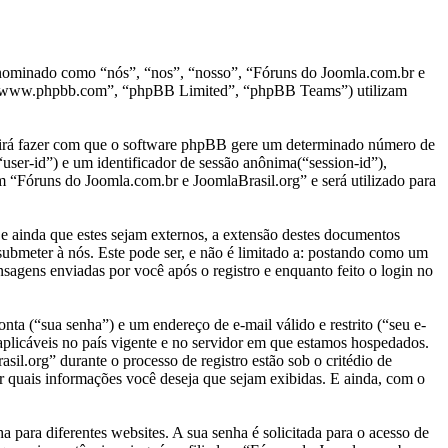
denominado como “nós”, “nos”, “nosso”, “Fóruns do Joomla.com.br e
, “www.phpbb.com”, “phpBB Limited”, “phpBB Teams”) utilizam
” irá fazer com que o software phpBB gere um determinado número de
user-id”) e um identificador de sessão anônima(“session-id”),
m “Fóruns do Joomla.com.br e JoomlaBrasil.org” e será utilizado para
ainda que estes sejam externos, a extensão destes documentos
submeter à nós. Este pode ser, e não é limitado a: postando como um
agens enviadas por você após o registro e enquanto feito o login no
nta (“sua senha”) e um endereço de e-mail válido e restrito (“seu e-
aplicáveis no país vigente e no servidor em que estamos hospedados.
l.org” durante o processo de registro estão sob o critédio de
r quais informações você deseja que sejam exibidas. E ainda, com o
para diferentes websites. A sua senha é solicitada para o acesso de