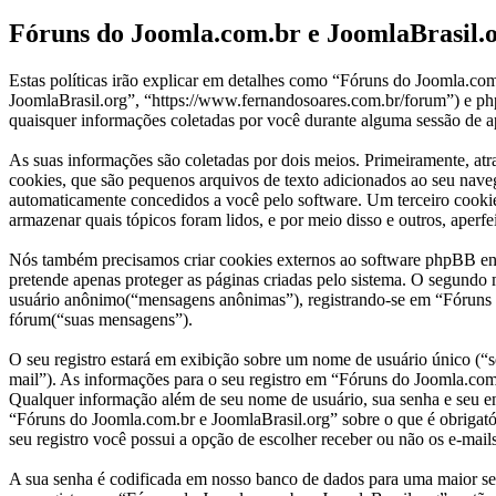
Fóruns do Joomla.com.br e JoomlaBrasil.or
Estas políticas irão explicar em detalhes como “Fóruns do Joomla.c
JoomlaBrasil.org”, “https://www.fernandosoares.com.br/forum”) e
quaisquer informações coletadas por você durante alguma sessão de a
As suas informações são coletadas por dois meios. Primeiramente, a
cookies, que são pequenos arquivos de texto adicionados ao seu naveg
automaticamente concedidos a você pelo software. Um terceiro cookie
armazenar quais tópicos foram lidos, e por meio disso e outros, aperfe
Nós também precisamos criar cookies externos ao software phpBB en
pretende apenas proteger as páginas criadas pelo sistema. O segundo
usuário anônimo(“mensagens anônimas”), registrando-se em “Fóruns do
fórum(“suas mensagens”).
O seu registro estará em exibição sobre um nome de usuário único (“se
mail”). As informações para o seu registro em “Fóruns do Joomla.com.
Qualquer informação além de seu nome de usuário, sua senha e seu end
“Fóruns do Joomla.com.br e JoomlaBrasil.org” sobre o que é obrigatór
seu registro você possui a opção de escolher receber ou não os e-mai
A sua senha é codificada em nosso banco de dados para uma maior segu