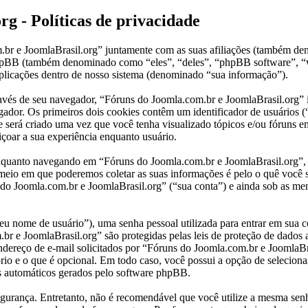
g - Políticas de privacidade
om.br e JoomlaBrasil.org” juntamente com as suas afiliações (também 
 phpBB (também denominado como “eles”, “deles”, “phpBB software”
plicações dentro de nosso sistema (denominado “sua informação”).
través de seu navegador, “Fóruns do Joomla.com.br e JoomlaBrasil.org
ador. Os primeiros dois cookies contêm um identificador de usuários (“
 será criado uma vez que você tenha visualizado tópicos e/ou fóruns e
içoar a sua experiência enquanto usuário.
quanto navegando em “Fóruns do Joomla.com.br e JoomlaBrasil.org”, e 
 meio em que poderemos coletar as suas informações é pelo o quê você 
 Joomla.com.br e JoomlaBrasil.org” (“sua conta”) e ainda sob as mens
u nome de usuário”), uma senha pessoal utilizada para entrar em sua co
br e JoomlaBrasil.org” são protegidas pelas leis de proteção de dados 
ereço de e-mail solicitados por “Fóruns do Joomla.com.br e JoomlaBrasi
io e o que é opcional. Em todo caso, você possui a opção de seleciona
ls automáticos gerados pelo software phpBB.
rança. Entretanto, não é recomendável que você utilize a mesma senha 