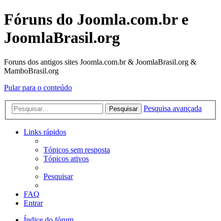
Fóruns do Joomla.com.br e
JoomlaBrasil.org
Foruns dos antigos sites Joomla.com.br & JoomlaBrasil.org &
MamboBrasil.org
Pular para o conteúdo
Pesquisa avançada
Pesquisar
Links rápidos
Tópicos sem resposta
Tópicos ativos
Pesquisar
FAQ
Entrar
Índice do fórum