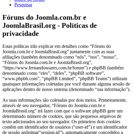
Pesquisar
Fóruns do Joomla.com.br e
JoomlaBrasil.org - Políticas de
privacidade
Estas políticas irão explicar em detalhes como “Fóruns do
Joomla.com.br e JoomlaBrasil.org” juntamente com as suas
afiliações (também denominado como “nós”, “nos”, “nosso”,
“Fóruns do Joomla.com.br e JoomlaBrasil.org”,
“https://www.fernandosoares.com.br/forum”) e phpBB (também
denominado como “eles”, “deles”, “phpBB software”,
“www.phpbb.com”, “phpBB Limited”, “phpBB Teams”) utilizam
quaisquer informações coletadas por você durante alguma sessão de
aplicações dentro de nosso sistema (denominado “sua informação”).
As suas informações são coletadas por dois meios. Primeiramente,
através de seu navegador, “Fóruns do Joomla.com.br e
JoomlaBrasil.org” irá fazer com que o software phpBB gere um
determinado número de cookies, que são pequenos arquivos de
texto adicionados ao seu navegador. Os primeiros dois cookies
contêm um identificador de usuários (“user-id”) e um identificador
de sessão anônima(“session-id”), automaticamente concedidos a