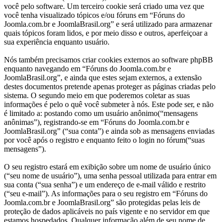
você pelo software. Um terceiro cookie será criado uma vez que
você tenha visualizado tópicos e/ou fóruns em “Fóruns do
Joomla.com.br e JoomlaBrasil.org” e será utilizado para armazenar
quais tópicos foram lidos, e por meio disso e outros, aperfeiçoar a
sua experiência enquanto usuário.
Nós também precisamos criar cookies externos ao software phpBB
enquanto navegando em “Fóruns do Joomla.com.br e
JoomlaBrasil.org”, e ainda que estes sejam externos, a extensão
destes documentos pretende apenas proteger as páginas criadas pelo
sistema. O segundo meio em que poderemos coletar as suas
informações é pelo o quê você submeter à nós. Este pode ser, e não
é limitado a: postando como um usuário anônimo(“mensagens
anônimas”), registrando-se em “Fóruns do Joomla.com.br e
JoomlaBrasil.org” (“sua conta”) e ainda sob as mensagens enviadas
por você após o registro e enquanto feito o login no fórum(“suas
mensagens”).
O seu registro estará em exibição sobre um nome de usuário único
(“seu nome de usuário”), uma senha pessoal utilizada para entrar em
sua conta (“sua senha”) e um endereço de e-mail válido e restrito
(“seu e-mail”). As informações para o seu registro em “Fóruns do
Joomla.com.br e JoomlaBrasil.org” são protegidas pelas leis de
proteção de dados aplicáveis no país vigente e no servidor em que
estamos hospedados. Qualquer informação além de seu nome de