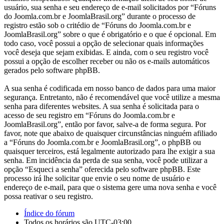
usuário, sua senha e seu endereço de e-mail solicitados por “Fóruns
do Joomla.com.br e JoomlaBrasil.org” durante o processo de
registro estão sob o critédio de “Fóruns do Joomla.com.br e
JoomlaBrasil.org” sobre o que é obrigatório e o que é opcional. Em
todo caso, você possui a opção de selecionar quais informações
você deseja que sejam exibidas. E ainda, com o seu registro você
possui a opção de escolher receber ou não os e-mails automáticos
gerados pelo software phpBB.
A sua senha é codificada em nosso banco de dados para uma maior
segurança. Entretanto, não é recomendável que você utilize a mesma
senha para diferentes websites. A sua senha é solicitada para o
acesso de seu registro em “Fóruns do Joomla.com.br e
JoomlaBrasil.org”, então por favor, salve-a de forma segura. Por
favor, note que abaixo de quaisquer circunstâncias ninguém afiliado
a “Fóruns do Joomla.com.br e JoomlaBrasil.org”, o phpBB ou
quaisquer terceiros, está legalmente autorizado para lhe exigir a sua
senha. Em incidência da perda de sua senha, você pode utilizar a
opção “Esqueci a senha” oferecida pelo software phpBB. Este
processo irá lhe solicitar que envie o seu nome de usuário e
endereço de e-mail, para que o sistema gere uma nova senha e você
possa reativar o seu registro.
Índice do fórum
Todos os horários são
UTC-03:00