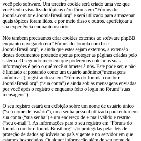
você pelo software. Um terceiro cookie será criado uma vez que
você tenha visualizado tópicos e/ou fóruns em “Fóruns do
Joomla.com.br e JoomlaBrasil.org” e será utilizado para armazenar
quais tópicos foram lidos, e por meio disso e outros, aperfeiçoar a
sua experiência enquanto usuário.
Nós também precisamos criar cookies externos ao software phpBB
enquanto navegando em “Fóruns do Joomla.com.br e
JoomlaBrasil.org”, e ainda que estes sejam externos, a extensão
destes documentos pretende apenas proteger as páginas criadas pelo
sistema. O segundo meio em que poderemos coletar as suas
informações é pelo o quê você submeter à nós. Este pode ser, e não
é limitado a: postando como um usuário anônimo(“mensagens
anônimas”), registrando-se em “Fóruns do Joomla.com.br e
JoomlaBrasil.org” (“sua conta”) e ainda sob as mensagens enviadas
por você após o registro e enquanto feito o login no fórum(“suas
mensagens”).
O seu registro estará em exibição sobre um nome de usuário único
(“seu nome de usuário”), uma senha pessoal utilizada para entrar em
sua conta (“sua senha”) e um endereço de e-mail válido e restrito
(“seu e-mail”). As informações para o seu registro em “Fóruns do
Joomla.com.br e JoomlaBrasil.org” são protegidas pelas leis de
proteção de dados aplicáveis no país vigente e no servidor em que
estamos hospedados. Qualquer informação além de seu nome de