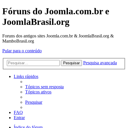
Fóruns do Joomla.com.br e
JoomlaBrasil.org
Foruns dos antigos sites Joomla.com.br & JoomlaBrasil.org &
MamboBrasil.org
Pular para o conteúdo
Pesquisa avançada
Pesquisar
Links rápidos
Tópicos sem resposta
Tópicos ativos
Pesquisar
FAQ
Entrar
Índice do fórum