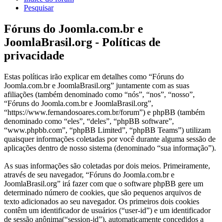
Pesquisar
Fóruns do Joomla.com.br e
JoomlaBrasil.org - Políticas de
privacidade
Estas políticas irão explicar em detalhes como “Fóruns do
Joomla.com.br e JoomlaBrasil.org” juntamente com as suas
afiliações (também denominado como “nós”, “nos”, “nosso”,
“Fóruns do Joomla.com.br e JoomlaBrasil.org”,
“https://www.fernandosoares.com.br/forum”) e phpBB (também
denominado como “eles”, “deles”, “phpBB software”,
“www.phpbb.com”, “phpBB Limited”, “phpBB Teams”) utilizam
quaisquer informações coletadas por você durante alguma sessão de
aplicações dentro de nosso sistema (denominado “sua informação”).
As suas informações são coletadas por dois meios. Primeiramente,
através de seu navegador, “Fóruns do Joomla.com.br e
JoomlaBrasil.org” irá fazer com que o software phpBB gere um
determinado número de cookies, que são pequenos arquivos de
texto adicionados ao seu navegador. Os primeiros dois cookies
contêm um identificador de usuários (“user-id”) e um identificador
de sessão anônima(“session-id”), automaticamente concedidos a