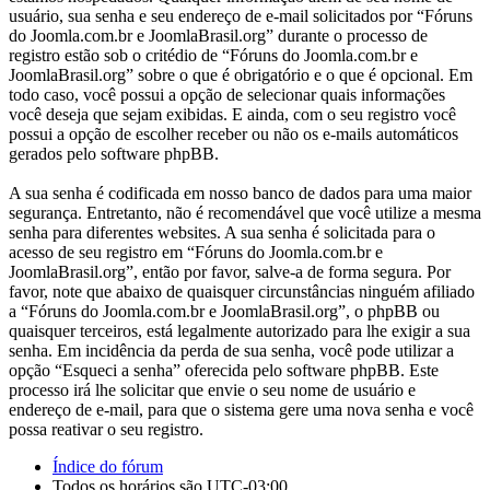
usuário, sua senha e seu endereço de e-mail solicitados por “Fóruns
do Joomla.com.br e JoomlaBrasil.org” durante o processo de
registro estão sob o critédio de “Fóruns do Joomla.com.br e
JoomlaBrasil.org” sobre o que é obrigatório e o que é opcional. Em
todo caso, você possui a opção de selecionar quais informações
você deseja que sejam exibidas. E ainda, com o seu registro você
possui a opção de escolher receber ou não os e-mails automáticos
gerados pelo software phpBB.
A sua senha é codificada em nosso banco de dados para uma maior
segurança. Entretanto, não é recomendável que você utilize a mesma
senha para diferentes websites. A sua senha é solicitada para o
acesso de seu registro em “Fóruns do Joomla.com.br e
JoomlaBrasil.org”, então por favor, salve-a de forma segura. Por
favor, note que abaixo de quaisquer circunstâncias ninguém afiliado
a “Fóruns do Joomla.com.br e JoomlaBrasil.org”, o phpBB ou
quaisquer terceiros, está legalmente autorizado para lhe exigir a sua
senha. Em incidência da perda de sua senha, você pode utilizar a
opção “Esqueci a senha” oferecida pelo software phpBB. Este
processo irá lhe solicitar que envie o seu nome de usuário e
endereço de e-mail, para que o sistema gere uma nova senha e você
possa reativar o seu registro.
Índice do fórum
Todos os horários são
UTC-03:00