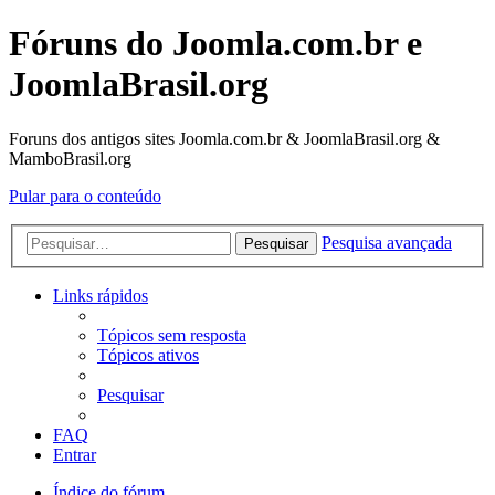
Fóruns do Joomla.com.br e
JoomlaBrasil.org
Foruns dos antigos sites Joomla.com.br & JoomlaBrasil.org &
MamboBrasil.org
Pular para o conteúdo
Pesquisa avançada
Pesquisar
Links rápidos
Tópicos sem resposta
Tópicos ativos
Pesquisar
FAQ
Entrar
Índice do fórum