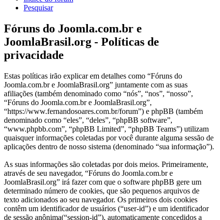
Pesquisar
Fóruns do Joomla.com.br e
JoomlaBrasil.org - Políticas de
privacidade
Estas políticas irão explicar em detalhes como “Fóruns do
Joomla.com.br e JoomlaBrasil.org” juntamente com as suas
afiliações (também denominado como “nós”, “nos”, “nosso”,
“Fóruns do Joomla.com.br e JoomlaBrasil.org”,
“https://www.fernandosoares.com.br/forum”) e phpBB (também
denominado como “eles”, “deles”, “phpBB software”,
“www.phpbb.com”, “phpBB Limited”, “phpBB Teams”) utilizam
quaisquer informações coletadas por você durante alguma sessão de
aplicações dentro de nosso sistema (denominado “sua informação”).
As suas informações são coletadas por dois meios. Primeiramente,
através de seu navegador, “Fóruns do Joomla.com.br e
JoomlaBrasil.org” irá fazer com que o software phpBB gere um
determinado número de cookies, que são pequenos arquivos de
texto adicionados ao seu navegador. Os primeiros dois cookies
contêm um identificador de usuários (“user-id”) e um identificador
de sessão anônima(“session-id”), automaticamente concedidos a