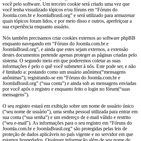
você pelo software. Um terceiro cookie será criado uma vez que
você tenha visualizado tópicos e/ou fóruns em “Fóruns do
Joomla.com.br e JoomlaBrasil.org” e será utilizado para armazenar
quais tópicos foram lidos, e por meio disso e outros, aperfeiçoar a
sua experiência enquanto usuário.
Nós também precisamos criar cookies externos ao software phpBB
enquanto navegando em “Fóruns do Joomla.com.br e
JoomlaBrasil.org”, e ainda que estes sejam externos, a extensão
destes documentos pretende apenas proteger as páginas criadas pelo
sistema. O segundo meio em que poderemos coletar as suas
informações é pelo o quê você submeter à nós. Este pode ser, e não
é limitado a: postando como um usuário anônimo(“mensagens
anônimas”), registrando-se em “Fóruns do Joomla.com.br e
JoomlaBrasil.org” (“sua conta”) e ainda sob as mensagens enviadas
por você após o registro e enquanto feito o login no fórum(“suas
mensagens”).
O seu registro estará em exibição sobre um nome de usuário único
(“seu nome de usuário”), uma senha pessoal utilizada para entrar em
sua conta (“sua senha”) e um endereço de e-mail válido e restrito
(“seu e-mail”). As informações para o seu registro em “Fóruns do
Joomla.com.br e JoomlaBrasil.org” são protegidas pelas leis de
proteção de dados aplicáveis no país vigente e no servidor em que
estamos hospedados. Qualquer informação além de seu nome de