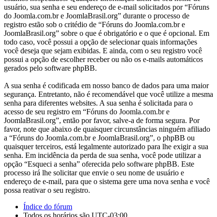
usuário, sua senha e seu endereço de e-mail solicitados por “Fóruns
do Joomla.com.br e JoomlaBrasil.org” durante o processo de
registro estão sob o critédio de “Fóruns do Joomla.com.br e
JoomlaBrasil.org” sobre o que é obrigatório e o que é opcional. Em
todo caso, você possui a opção de selecionar quais informações
você deseja que sejam exibidas. E ainda, com o seu registro você
possui a opção de escolher receber ou não os e-mails automáticos
gerados pelo software phpBB.
A sua senha é codificada em nosso banco de dados para uma maior
segurança. Entretanto, não é recomendável que você utilize a mesma
senha para diferentes websites. A sua senha é solicitada para o
acesso de seu registro em “Fóruns do Joomla.com.br e
JoomlaBrasil.org”, então por favor, salve-a de forma segura. Por
favor, note que abaixo de quaisquer circunstâncias ninguém afiliado
a “Fóruns do Joomla.com.br e JoomlaBrasil.org”, o phpBB ou
quaisquer terceiros, está legalmente autorizado para lhe exigir a sua
senha. Em incidência da perda de sua senha, você pode utilizar a
opção “Esqueci a senha” oferecida pelo software phpBB. Este
processo irá lhe solicitar que envie o seu nome de usuário e
endereço de e-mail, para que o sistema gere uma nova senha e você
possa reativar o seu registro.
Índice do fórum
Todos os horários são
UTC-03:00