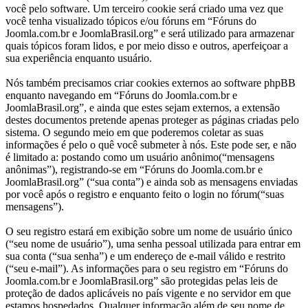
você pelo software. Um terceiro cookie será criado uma vez que
você tenha visualizado tópicos e/ou fóruns em “Fóruns do
Joomla.com.br e JoomlaBrasil.org” e será utilizado para armazenar
quais tópicos foram lidos, e por meio disso e outros, aperfeiçoar a
sua experiência enquanto usuário.
Nós também precisamos criar cookies externos ao software phpBB
enquanto navegando em “Fóruns do Joomla.com.br e
JoomlaBrasil.org”, e ainda que estes sejam externos, a extensão
destes documentos pretende apenas proteger as páginas criadas pelo
sistema. O segundo meio em que poderemos coletar as suas
informações é pelo o quê você submeter à nós. Este pode ser, e não
é limitado a: postando como um usuário anônimo(“mensagens
anônimas”), registrando-se em “Fóruns do Joomla.com.br e
JoomlaBrasil.org” (“sua conta”) e ainda sob as mensagens enviadas
por você após o registro e enquanto feito o login no fórum(“suas
mensagens”).
O seu registro estará em exibição sobre um nome de usuário único
(“seu nome de usuário”), uma senha pessoal utilizada para entrar em
sua conta (“sua senha”) e um endereço de e-mail válido e restrito
(“seu e-mail”). As informações para o seu registro em “Fóruns do
Joomla.com.br e JoomlaBrasil.org” são protegidas pelas leis de
proteção de dados aplicáveis no país vigente e no servidor em que
estamos hospedados. Qualquer informação além de seu nome de