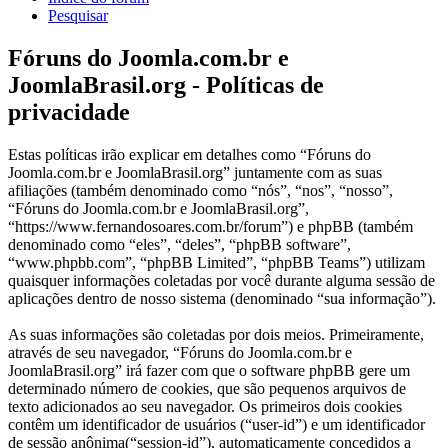
Pesquisar
Fóruns do Joomla.com.br e
JoomlaBrasil.org - Políticas de
privacidade
Estas políticas irão explicar em detalhes como “Fóruns do
Joomla.com.br e JoomlaBrasil.org” juntamente com as suas
afiliações (também denominado como “nós”, “nos”, “nosso”,
“Fóruns do Joomla.com.br e JoomlaBrasil.org”,
“https://www.fernandosoares.com.br/forum”) e phpBB (também
denominado como “eles”, “deles”, “phpBB software”,
“www.phpbb.com”, “phpBB Limited”, “phpBB Teams”) utilizam
quaisquer informações coletadas por você durante alguma sessão de
aplicações dentro de nosso sistema (denominado “sua informação”).
As suas informações são coletadas por dois meios. Primeiramente,
através de seu navegador, “Fóruns do Joomla.com.br e
JoomlaBrasil.org” irá fazer com que o software phpBB gere um
determinado número de cookies, que são pequenos arquivos de
texto adicionados ao seu navegador. Os primeiros dois cookies
contêm um identificador de usuários (“user-id”) e um identificador
de sessão anônima(“session-id”), automaticamente concedidos a