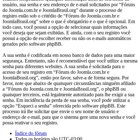
usuário, sua senha e seu endereço de e-mail solicitados por “Fóruns
do Joomla.com.br e JoomlaBrasil.org” durante o processo de
registro estão sob o critédio de “Fóruns do Joomla.com.br e
JoomlaBrasil.org” sobre o que é obrigatório e o que é opcional. Em
todo caso, você possui a opção de selecionar quais informações
você deseja que sejam exibidas. E ainda, com o seu registro você
possui a opção de escolher receber ou não os e-mails automáticos
gerados pelo software phpBB.
A sua senha é codificada em nosso banco de dados para uma maior
segurança. Entretanto, não é recomendável que você utilize a mesma
senha para diferentes websites. A sua senha é solicitada para o
acesso de seu registro em “Fóruns do Joomla.com.br e
JoomlaBrasil.org”, então por favor, salve-a de forma segura. Por
favor, note que abaixo de quaisquer circunstâncias ninguém afiliado
a “Fóruns do Joomla.com.br e JoomlaBrasil.org”, o phpBB ou
quaisquer terceiros, está legalmente autorizado para lhe exigir a sua
senha. Em incidência da perda de sua senha, você pode utilizar a
opção “Esqueci a senha” oferecida pelo software phpBB. Este
processo irá lhe solicitar que envie o seu nome de usuário e
endereço de e-mail, para que o sistema gere uma nova senha e você
possa reativar o seu registro.
Índice do fórum
Todos os horários são
UTC-03:00