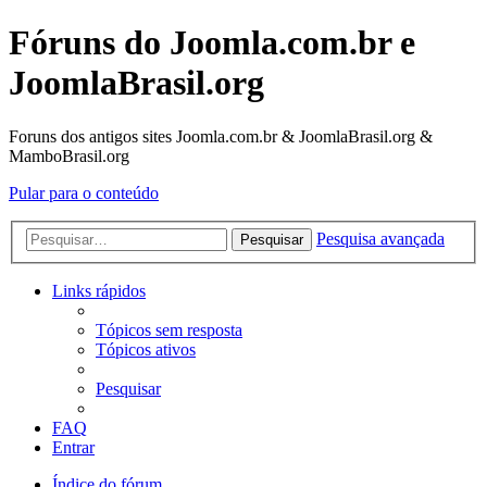
Fóruns do Joomla.com.br e
JoomlaBrasil.org
Foruns dos antigos sites Joomla.com.br & JoomlaBrasil.org &
MamboBrasil.org
Pular para o conteúdo
Pesquisa avançada
Pesquisar
Links rápidos
Tópicos sem resposta
Tópicos ativos
Pesquisar
FAQ
Entrar
Índice do fórum