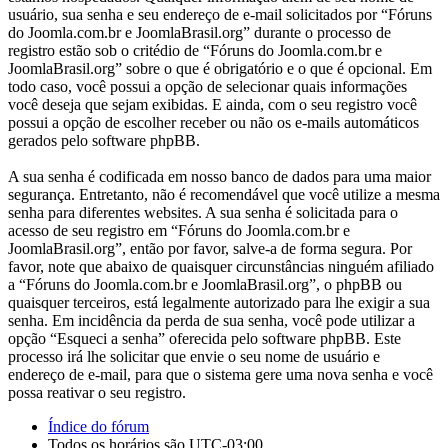
usuário, sua senha e seu endereço de e-mail solicitados por “Fóruns
do Joomla.com.br e JoomlaBrasil.org” durante o processo de
registro estão sob o critédio de “Fóruns do Joomla.com.br e
JoomlaBrasil.org” sobre o que é obrigatório e o que é opcional. Em
todo caso, você possui a opção de selecionar quais informações
você deseja que sejam exibidas. E ainda, com o seu registro você
possui a opção de escolher receber ou não os e-mails automáticos
gerados pelo software phpBB.
A sua senha é codificada em nosso banco de dados para uma maior
segurança. Entretanto, não é recomendável que você utilize a mesma
senha para diferentes websites. A sua senha é solicitada para o
acesso de seu registro em “Fóruns do Joomla.com.br e
JoomlaBrasil.org”, então por favor, salve-a de forma segura. Por
favor, note que abaixo de quaisquer circunstâncias ninguém afiliado
a “Fóruns do Joomla.com.br e JoomlaBrasil.org”, o phpBB ou
quaisquer terceiros, está legalmente autorizado para lhe exigir a sua
senha. Em incidência da perda de sua senha, você pode utilizar a
opção “Esqueci a senha” oferecida pelo software phpBB. Este
processo irá lhe solicitar que envie o seu nome de usuário e
endereço de e-mail, para que o sistema gere uma nova senha e você
possa reativar o seu registro.
Índice do fórum
Todos os horários são
UTC-03:00