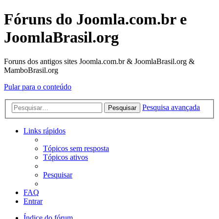
Fóruns do Joomla.com.br e
JoomlaBrasil.org
Foruns dos antigos sites Joomla.com.br & JoomlaBrasil.org &
MamboBrasil.org
Pular para o conteúdo
Pesquisa avançada
Pesquisar
Links rápidos
Tópicos sem resposta
Tópicos ativos
Pesquisar
FAQ
Entrar
Índice do fórum