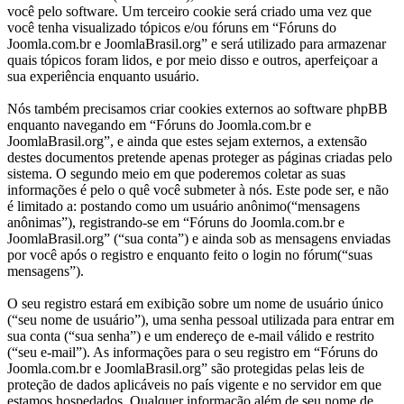
você pelo software. Um terceiro cookie será criado uma vez que
você tenha visualizado tópicos e/ou fóruns em “Fóruns do
Joomla.com.br e JoomlaBrasil.org” e será utilizado para armazenar
quais tópicos foram lidos, e por meio disso e outros, aperfeiçoar a
sua experiência enquanto usuário.
Nós também precisamos criar cookies externos ao software phpBB
enquanto navegando em “Fóruns do Joomla.com.br e
JoomlaBrasil.org”, e ainda que estes sejam externos, a extensão
destes documentos pretende apenas proteger as páginas criadas pelo
sistema. O segundo meio em que poderemos coletar as suas
informações é pelo o quê você submeter à nós. Este pode ser, e não
é limitado a: postando como um usuário anônimo(“mensagens
anônimas”), registrando-se em “Fóruns do Joomla.com.br e
JoomlaBrasil.org” (“sua conta”) e ainda sob as mensagens enviadas
por você após o registro e enquanto feito o login no fórum(“suas
mensagens”).
O seu registro estará em exibição sobre um nome de usuário único
(“seu nome de usuário”), uma senha pessoal utilizada para entrar em
sua conta (“sua senha”) e um endereço de e-mail válido e restrito
(“seu e-mail”). As informações para o seu registro em “Fóruns do
Joomla.com.br e JoomlaBrasil.org” são protegidas pelas leis de
proteção de dados aplicáveis no país vigente e no servidor em que
estamos hospedados. Qualquer informação além de seu nome de