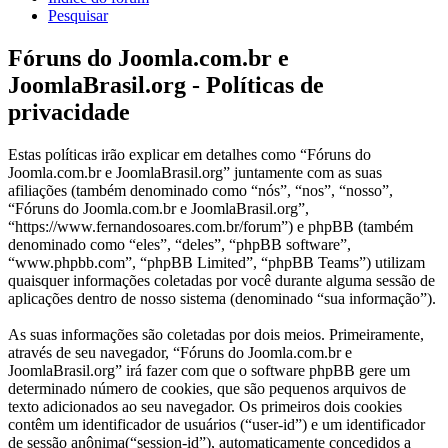
Pesquisar
Fóruns do Joomla.com.br e
JoomlaBrasil.org - Políticas de
privacidade
Estas políticas irão explicar em detalhes como “Fóruns do
Joomla.com.br e JoomlaBrasil.org” juntamente com as suas
afiliações (também denominado como “nós”, “nos”, “nosso”,
“Fóruns do Joomla.com.br e JoomlaBrasil.org”,
“https://www.fernandosoares.com.br/forum”) e phpBB (também
denominado como “eles”, “deles”, “phpBB software”,
“www.phpbb.com”, “phpBB Limited”, “phpBB Teams”) utilizam
quaisquer informações coletadas por você durante alguma sessão de
aplicações dentro de nosso sistema (denominado “sua informação”).
As suas informações são coletadas por dois meios. Primeiramente,
através de seu navegador, “Fóruns do Joomla.com.br e
JoomlaBrasil.org” irá fazer com que o software phpBB gere um
determinado número de cookies, que são pequenos arquivos de
texto adicionados ao seu navegador. Os primeiros dois cookies
contêm um identificador de usuários (“user-id”) e um identificador
de sessão anônima(“session-id”), automaticamente concedidos a