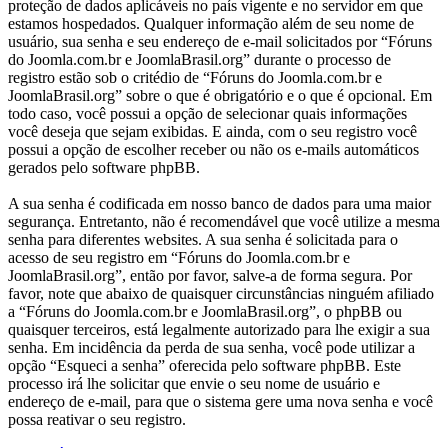
proteção de dados aplicáveis no país vigente e no servidor em que
estamos hospedados. Qualquer informação além de seu nome de
usuário, sua senha e seu endereço de e-mail solicitados por “Fóruns
do Joomla.com.br e JoomlaBrasil.org” durante o processo de
registro estão sob o critédio de “Fóruns do Joomla.com.br e
JoomlaBrasil.org” sobre o que é obrigatório e o que é opcional. Em
todo caso, você possui a opção de selecionar quais informações
você deseja que sejam exibidas. E ainda, com o seu registro você
possui a opção de escolher receber ou não os e-mails automáticos
gerados pelo software phpBB.
A sua senha é codificada em nosso banco de dados para uma maior
segurança. Entretanto, não é recomendável que você utilize a mesma
senha para diferentes websites. A sua senha é solicitada para o
acesso de seu registro em “Fóruns do Joomla.com.br e
JoomlaBrasil.org”, então por favor, salve-a de forma segura. Por
favor, note que abaixo de quaisquer circunstâncias ninguém afiliado
a “Fóruns do Joomla.com.br e JoomlaBrasil.org”, o phpBB ou
quaisquer terceiros, está legalmente autorizado para lhe exigir a sua
senha. Em incidência da perda de sua senha, você pode utilizar a
opção “Esqueci a senha” oferecida pelo software phpBB. Este
processo irá lhe solicitar que envie o seu nome de usuário e
endereço de e-mail, para que o sistema gere uma nova senha e você
possa reativar o seu registro.