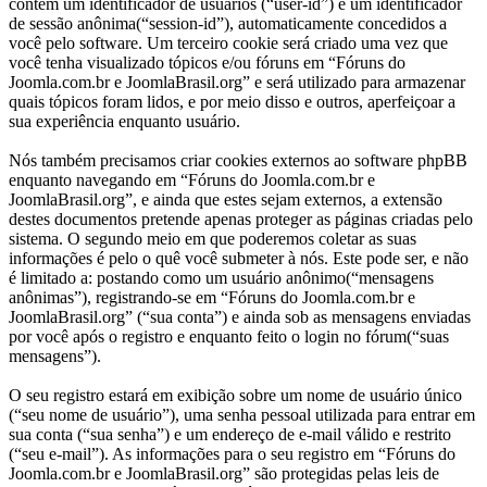
contêm um identificador de usuários (“user-id”) e um identificador
de sessão anônima(“session-id”), automaticamente concedidos a
você pelo software. Um terceiro cookie será criado uma vez que
você tenha visualizado tópicos e/ou fóruns em “Fóruns do
Joomla.com.br e JoomlaBrasil.org” e será utilizado para armazenar
quais tópicos foram lidos, e por meio disso e outros, aperfeiçoar a
sua experiência enquanto usuário.
Nós também precisamos criar cookies externos ao software phpBB
enquanto navegando em “Fóruns do Joomla.com.br e
JoomlaBrasil.org”, e ainda que estes sejam externos, a extensão
destes documentos pretende apenas proteger as páginas criadas pelo
sistema. O segundo meio em que poderemos coletar as suas
informações é pelo o quê você submeter à nós. Este pode ser, e não
é limitado a: postando como um usuário anônimo(“mensagens
anônimas”), registrando-se em “Fóruns do Joomla.com.br e
JoomlaBrasil.org” (“sua conta”) e ainda sob as mensagens enviadas
por você após o registro e enquanto feito o login no fórum(“suas
mensagens”).
O seu registro estará em exibição sobre um nome de usuário único
(“seu nome de usuário”), uma senha pessoal utilizada para entrar em
sua conta (“sua senha”) e um endereço de e-mail válido e restrito
(“seu e-mail”). As informações para o seu registro em “Fóruns do
Joomla.com.br e JoomlaBrasil.org” são protegidas pelas leis de