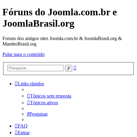
Fóruns do Joomla.com.br e
JoomlaBrasil.org
Foruns dos antigos sites Joomla.com.br & JoomlaBrasil.org &
MamboBrasil.org
Pular para o conteúdo
Pesquisa
Pesquisar
avançada
Links rápidos
Tópicos sem resposta
Tópicos ativos
Pesquisar
FAQ
Entrar