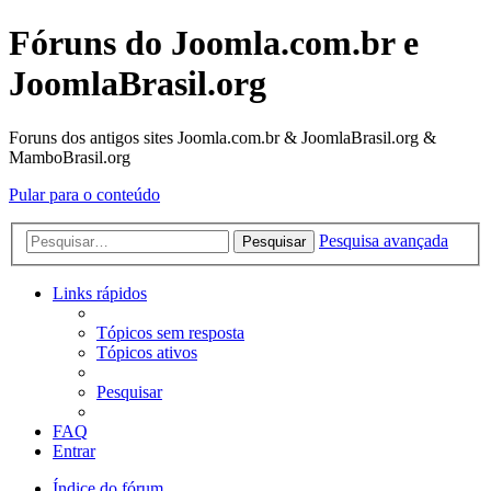
Fóruns do Joomla.com.br e
JoomlaBrasil.org
Foruns dos antigos sites Joomla.com.br & JoomlaBrasil.org &
MamboBrasil.org
Pular para o conteúdo
Pesquisa avançada
Pesquisar
Links rápidos
Tópicos sem resposta
Tópicos ativos
Pesquisar
FAQ
Entrar
Índice do fórum