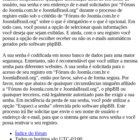
usuário, sua senha e seu endereço de e-mail solicitados por “Fóruns
do Joomla.com.br e JoomlaBrasil.org” durante o processo de
registro estão sob o critédio de “Fóruns do Joomla.com.br e
JoomlaBrasil.org” sobre o que é obrigatório e o que é opcional. Em
todo caso, você possui a opção de selecionar quais informações
você deseja que sejam exibidas. E ainda, com o seu registro você
possui a opção de escolher receber ou não os e-mails automáticos
gerados pelo software phpBB.
A sua senha é codificada em nosso banco de dados para uma maior
segurança. Entretanto, não é recomendável que você utilize a mesma
senha para diferentes websites. A sua senha é solicitada para o
acesso de seu registro em “Fóruns do Joomla.com.br e
JoomlaBrasil.org”, então por favor, salve-a de forma segura. Por
favor, note que abaixo de quaisquer circunstâncias ninguém afiliado
a “Fóruns do Joomla.com.br e JoomlaBrasil.org”, o phpBB ou
quaisquer terceiros, está legalmente autorizado para lhe exigir a sua
senha. Em incidência da perda de sua senha, você pode utilizar a
opção “Esqueci a senha” oferecida pelo software phpBB. Este
processo irá lhe solicitar que envie o seu nome de usuário e
endereço de e-mail, para que o sistema gere uma nova senha e você
possa reativar o seu registro.
Índice do fórum
Todos os horários são
UTC-03:00