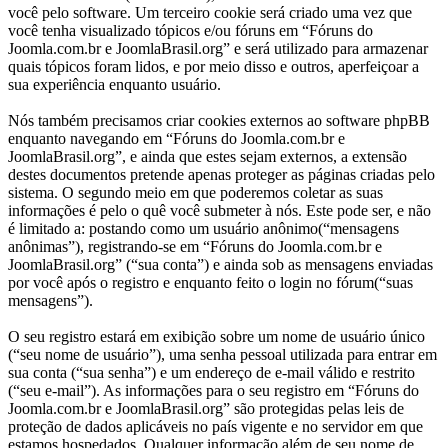
você pelo software. Um terceiro cookie será criado uma vez que
você tenha visualizado tópicos e/ou fóruns em “Fóruns do
Joomla.com.br e JoomlaBrasil.org” e será utilizado para armazenar
quais tópicos foram lidos, e por meio disso e outros, aperfeiçoar a
sua experiência enquanto usuário.
Nós também precisamos criar cookies externos ao software phpBB
enquanto navegando em “Fóruns do Joomla.com.br e
JoomlaBrasil.org”, e ainda que estes sejam externos, a extensão
destes documentos pretende apenas proteger as páginas criadas pelo
sistema. O segundo meio em que poderemos coletar as suas
informações é pelo o quê você submeter à nós. Este pode ser, e não
é limitado a: postando como um usuário anônimo(“mensagens
anônimas”), registrando-se em “Fóruns do Joomla.com.br e
JoomlaBrasil.org” (“sua conta”) e ainda sob as mensagens enviadas
por você após o registro e enquanto feito o login no fórum(“suas
mensagens”).
O seu registro estará em exibição sobre um nome de usuário único
(“seu nome de usuário”), uma senha pessoal utilizada para entrar em
sua conta (“sua senha”) e um endereço de e-mail válido e restrito
(“seu e-mail”). As informações para o seu registro em “Fóruns do
Joomla.com.br e JoomlaBrasil.org” são protegidas pelas leis de
proteção de dados aplicáveis no país vigente e no servidor em que
estamos hospedados. Qualquer informação além de seu nome de