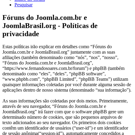
Pesquisar
Fóruns do Joomla.com.br e
JoomlaBrasil.org - Políticas de
privacidade
Estas políticas irão explicar em detalhes como “Fóruns do
Joomla.com.br e JoomlaBrasil.org” juntamente com as suas
afiliações (também denominado como “nós”, “nos”, “nosso”,
“Fóruns do Joomla.com.br e JoomlaBrasil.org”,
“https://www.fernandosoares.com.br/forum”) e phpBB (também
denominado como “eles”, “deles”, “phpBB software”,
“www.phpbb.com”, “phpBB Limited”, “phpBB Teams”) utilizam
quaisquer informações coletadas por você durante alguma sessão de
aplicações dentro de nosso sistema (denominado “sua informação”).
As suas informações são coletadas por dois meios. Primeiramente,
através de seu navegador, “Fóruns do Joomla.com.br e
JoomlaBrasil.org” irá fazer com que o software phpBB gere um
determinado número de cookies, que são pequenos arquivos de
texto adicionados ao seu navegador. Os primeiros dois cookies
contêm um identificador de usuários (“user-id”) e um identificador
de sessão anônima(“session-id”), automaticamente concedidos a