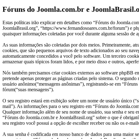
Fóruns do Joomla.com.br e JoomlaBrasil.or
Estas políticas irão explicar em detalhes como “Fóruns do Joomla.c
JoomlaBrasil.org”, “https://www.fernandosoares.com.br/forum”) e
quaisquer informações coletadas por você durante alguma sessão de a
As suas informações são coletadas por dois meios. Primeiramente, a
cookies, que são pequenos arquivos de texto adicionados ao seu naveg
automaticamente concedidos a você pelo software. Um terceiro cookie
armazenar quais tópicos foram lidos, e por meio disso e outros, aperfe
Nós também precisamos criar cookies externos ao software phpBB en
pretende apenas proteger as páginas criadas pelo sistema. O segundo
usuário anônimo(“mensagens anônimas”), registrando-se em “Fóruns do
fórum(“suas mensagens”).
O seu registro estará em exibição sobre um nome de usuário único (“se
mail”). As informações para o seu registro em “Fóruns do Joomla.com.
Qualquer informação além de seu nome de usuário, sua senha e seu end
“Fóruns do Joomla.com.br e JoomlaBrasil.org” sobre o que é obrigatór
seu registro você possui a opção de escolher receber ou não os e-mai
A sua senha é codificada em nosso banco de dados para uma maior segu