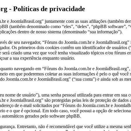
g - Políticas de privacidade
om.br e JoomlaBrasil.org” juntamente com as suas afiliações (também 
 phpBB (também denominado como “eles”, “deles”, “phpBB software”
plicações dentro de nosso sistema (denominado “sua informação”).
través de seu navegador, “Fóruns do Joomla.com.br e JoomlaBrasil.org
ador. Os primeiros dois cookies contêm um identificador de usuários (“
 será criado uma vez que você tenha visualizado tópicos e/ou fóruns e
içoar a sua experiência enquanto usuário.
quanto navegando em “Fóruns do Joomla.com.br e JoomlaBrasil.org”, e 
 meio em que poderemos coletar as suas informações é pelo o quê você 
 Joomla.com.br e JoomlaBrasil.org” (“sua conta”) e ainda sob as mens
u nome de usuário”), uma senha pessoal utilizada para entrar em sua co
br e JoomlaBrasil.org” são protegidas pelas leis de proteção de dados 
ereço de e-mail solicitados por “Fóruns do Joomla.com.br e JoomlaBrasi
io e o que é opcional. Em todo caso, você possui a opção de seleciona
ls automáticos gerados pelo software phpBB.
rança. Entretanto, não é recomendável que você utilize a mesma senha 