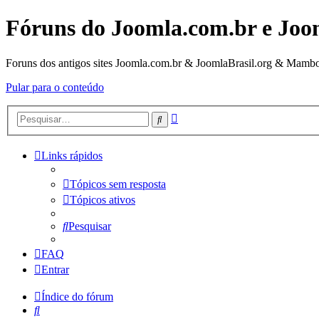
Fóruns do Joomla.com.br e Joo
Foruns dos antigos sites Joomla.com.br & JoomlaBrasil.org & Mambo
Pular para o conteúdo
Pesquisa
Pesquisar
avançada
Links rápidos
Tópicos sem resposta
Tópicos ativos
Pesquisar
FAQ
Entrar
Índice do fórum
Pesquisar