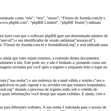
denominado como “nós”, “nos”, “nosso”, “Fóruns do Joomla.com.br e
, “www.phpbb.com”, “phpBB Limited”, “phpBB Teams”) utilizam
” irá fazer com que o software phpBB gere um determinado número de
user-id”) e um identificador de sessão anônima(“session-id”),
m “Fóruns do Joomla.com.br e JoomlaBrasil.org” e será utilizado para
ainda que estes sejam externos, a extensão destes documentos
submeter à nós. Este pode ser, e não é limitado a: postando como um
agens enviadas por você após o registro e enquanto feito o login no
nta (“sua senha”) e um endereço de e-mail válido e restrito (“seu e-
aplicáveis no país vigente e no servidor em que estamos hospedados.
l.org” durante o processo de registro estão sob o critédio de
r quais informações você deseja que sejam exibidas. E ainda, com o
para diferentes websites. A sua senha é solicitada para o acesso de