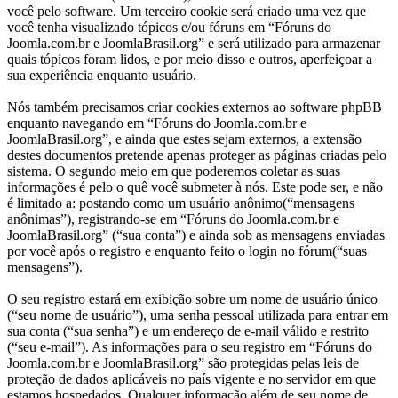
você pelo software. Um terceiro cookie será criado uma vez que
você tenha visualizado tópicos e/ou fóruns em “Fóruns do
Joomla.com.br e JoomlaBrasil.org” e será utilizado para armazenar
quais tópicos foram lidos, e por meio disso e outros, aperfeiçoar a
sua experiência enquanto usuário.
Nós também precisamos criar cookies externos ao software phpBB
enquanto navegando em “Fóruns do Joomla.com.br e
JoomlaBrasil.org”, e ainda que estes sejam externos, a extensão
destes documentos pretende apenas proteger as páginas criadas pelo
sistema. O segundo meio em que poderemos coletar as suas
informações é pelo o quê você submeter à nós. Este pode ser, e não
é limitado a: postando como um usuário anônimo(“mensagens
anônimas”), registrando-se em “Fóruns do Joomla.com.br e
JoomlaBrasil.org” (“sua conta”) e ainda sob as mensagens enviadas
por você após o registro e enquanto feito o login no fórum(“suas
mensagens”).
O seu registro estará em exibição sobre um nome de usuário único
(“seu nome de usuário”), uma senha pessoal utilizada para entrar em
sua conta (“sua senha”) e um endereço de e-mail válido e restrito
(“seu e-mail”). As informações para o seu registro em “Fóruns do
Joomla.com.br e JoomlaBrasil.org” são protegidas pelas leis de
proteção de dados aplicáveis no país vigente e no servidor em que
estamos hospedados. Qualquer informação além de seu nome de