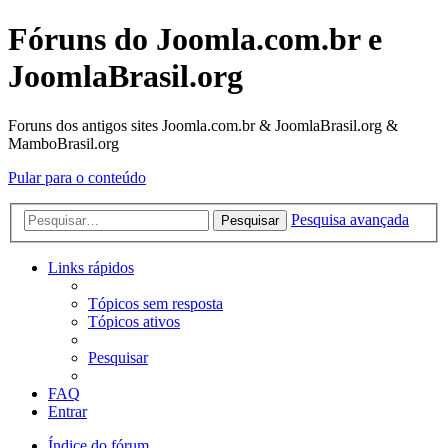
Fóruns do Joomla.com.br e
JoomlaBrasil.org
Foruns dos antigos sites Joomla.com.br & JoomlaBrasil.org &
MamboBrasil.org
Pular para o conteúdo
Pesquisa avançada
Pesquisar
Links rápidos
Tópicos sem resposta
Tópicos ativos
Pesquisar
FAQ
Entrar
Índice do fórum