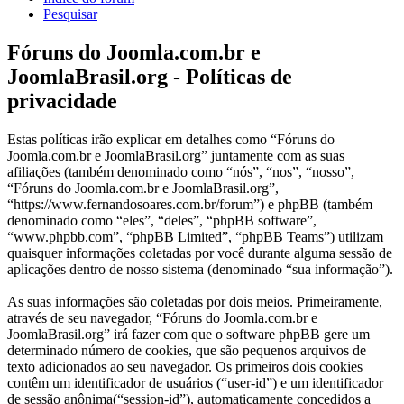
Pesquisar
Fóruns do Joomla.com.br e
JoomlaBrasil.org - Políticas de
privacidade
Estas políticas irão explicar em detalhes como “Fóruns do
Joomla.com.br e JoomlaBrasil.org” juntamente com as suas
afiliações (também denominado como “nós”, “nos”, “nosso”,
“Fóruns do Joomla.com.br e JoomlaBrasil.org”,
“https://www.fernandosoares.com.br/forum”) e phpBB (também
denominado como “eles”, “deles”, “phpBB software”,
“www.phpbb.com”, “phpBB Limited”, “phpBB Teams”) utilizam
quaisquer informações coletadas por você durante alguma sessão de
aplicações dentro de nosso sistema (denominado “sua informação”).
As suas informações são coletadas por dois meios. Primeiramente,
através de seu navegador, “Fóruns do Joomla.com.br e
JoomlaBrasil.org” irá fazer com que o software phpBB gere um
determinado número de cookies, que são pequenos arquivos de
texto adicionados ao seu navegador. Os primeiros dois cookies
contêm um identificador de usuários (“user-id”) e um identificador
de sessão anônima(“session-id”), automaticamente concedidos a