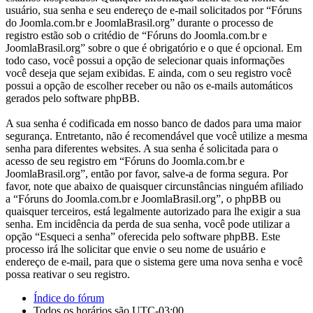
usuário, sua senha e seu endereço de e-mail solicitados por “Fóruns
do Joomla.com.br e JoomlaBrasil.org” durante o processo de
registro estão sob o critédio de “Fóruns do Joomla.com.br e
JoomlaBrasil.org” sobre o que é obrigatório e o que é opcional. Em
todo caso, você possui a opção de selecionar quais informações
você deseja que sejam exibidas. E ainda, com o seu registro você
possui a opção de escolher receber ou não os e-mails automáticos
gerados pelo software phpBB.
A sua senha é codificada em nosso banco de dados para uma maior
segurança. Entretanto, não é recomendável que você utilize a mesma
senha para diferentes websites. A sua senha é solicitada para o
acesso de seu registro em “Fóruns do Joomla.com.br e
JoomlaBrasil.org”, então por favor, salve-a de forma segura. Por
favor, note que abaixo de quaisquer circunstâncias ninguém afiliado
a “Fóruns do Joomla.com.br e JoomlaBrasil.org”, o phpBB ou
quaisquer terceiros, está legalmente autorizado para lhe exigir a sua
senha. Em incidência da perda de sua senha, você pode utilizar a
opção “Esqueci a senha” oferecida pelo software phpBB. Este
processo irá lhe solicitar que envie o seu nome de usuário e
endereço de e-mail, para que o sistema gere uma nova senha e você
possa reativar o seu registro.
Índice do fórum
Todos os horários são
UTC-03:00