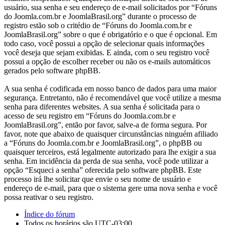
usuário, sua senha e seu endereço de e-mail solicitados por “Fóruns
do Joomla.com.br e JoomlaBrasil.org” durante o processo de
registro estão sob o critédio de “Fóruns do Joomla.com.br e
JoomlaBrasil.org” sobre o que é obrigatório e o que é opcional. Em
todo caso, você possui a opção de selecionar quais informações
você deseja que sejam exibidas. E ainda, com o seu registro você
possui a opção de escolher receber ou não os e-mails automáticos
gerados pelo software phpBB.
A sua senha é codificada em nosso banco de dados para uma maior
segurança. Entretanto, não é recomendável que você utilize a mesma
senha para diferentes websites. A sua senha é solicitada para o
acesso de seu registro em “Fóruns do Joomla.com.br e
JoomlaBrasil.org”, então por favor, salve-a de forma segura. Por
favor, note que abaixo de quaisquer circunstâncias ninguém afiliado
a “Fóruns do Joomla.com.br e JoomlaBrasil.org”, o phpBB ou
quaisquer terceiros, está legalmente autorizado para lhe exigir a sua
senha. Em incidência da perda de sua senha, você pode utilizar a
opção “Esqueci a senha” oferecida pelo software phpBB. Este
processo irá lhe solicitar que envie o seu nome de usuário e
endereço de e-mail, para que o sistema gere uma nova senha e você
possa reativar o seu registro.
Índice do fórum
Todos os horários são
UTC-03:00