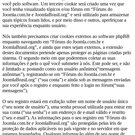
você pelo software. Um terceiro cookie será criado uma vez que
você tenha visualizado tópicos e/ou fóruns em “Fóruns do
Joomla.com.br e JoomlaBrasil.org” e será utilizado para armazenar
quais tópicos foram lidos, e por meio disso e outros, aperfeiçoar a
sua experiência enquanto usuário.
Nós também precisamos criar cookies externos ao software phpBB
enquanto navegando em “Fóruns do Joomla.com.br e
JoomlaBrasil.org”, e ainda que estes sejam externos, a extensão
destes documentos pretende apenas proteger as páginas criadas pelo
sistema. O segundo meio em que poderemos coletar as suas
informações é pelo o quê você submeter à nós. Este pode ser, e não
é limitado a: postando como um usuário anônimo(“mensagens
anônimas”), registrando-se em “Fóruns do Joomla.com.br e
JoomlaBrasil.org” (“sua conta”) e ainda sob as mensagens enviadas
por você após o registro e enquanto feito o login no fórum(“suas
mensagens”).
O seu registro estará em exibição sobre um nome de usuário único
(“seu nome de usuário”), uma senha pessoal utilizada para entrar em
sua conta (“sua senha”) e um endereço de e-mail válido e restrito
(“seu e-mail”). As informações para o seu registro em “Fóruns do
Joomla.com.br e JoomlaBrasil.org” são protegidas pelas leis de
proteção de dados aplicáveis no país vigente e no servidor em que
estamos hospedados. Qualquer informação além de seu nome de