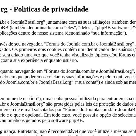
g - Políticas de privacidade
om.br e JoomlaBrasil.org” juntamente com as suas afiliações (também 
 phpBB (também denominado como “eles”, “deles”, “phpBB software”
plicações dentro de nosso sistema (denominado “sua informação”).
través de seu navegador, “Fóruns do Joomla.com.br e JoomlaBrasil.org
ador. Os primeiros dois cookies contêm um identificador de usuários (“
 será criado uma vez que você tenha visualizado tópicos e/ou fóruns e
içoar a sua experiência enquanto usuário.
quanto navegando em “Fóruns do Joomla.com.br e JoomlaBrasil.org”, e 
 meio em que poderemos coletar as suas informações é pelo o quê você 
 Joomla.com.br e JoomlaBrasil.org” (“sua conta”) e ainda sob as mens
u nome de usuário”), uma senha pessoal utilizada para entrar em sua co
br e JoomlaBrasil.org” são protegidas pelas leis de proteção de dados 
ereço de e-mail solicitados por “Fóruns do Joomla.com.br e JoomlaBrasi
io e o que é opcional. Em todo caso, você possui a opção de seleciona
ls automáticos gerados pelo software phpBB.
rança. Entretanto, não é recomendável que você utilize a mesma senha 