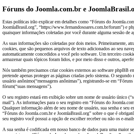
Fóruns do Joomla.com.br e JoomlaBrasil.or
Estas políticas irão explicar em detalhes como “Fóruns do Joomla.c
JoomlaBrasil.org”, “https://www.fernandosoares.com.br/forum”) e
quaisquer informações coletadas por você durante alguma sessão de a
As suas informações são coletadas por dois meios. Primeiramente, a
cookies, que são pequenos arquivos de texto adicionados ao seu naveg
automaticamente concedidos a você pelo software. Um terceiro cookie
armazenar quais tópicos foram lidos, e por meio disso e outros, aperfe
Nós também precisamos criar cookies externos ao software phpBB en
pretende apenas proteger as páginas criadas pelo sistema. O segundo
usuário anônimo(“mensagens anônimas”), registrando-se em “Fóruns do
fórum(“suas mensagens”).
O seu registro estará em exibição sobre um nome de usuário único (“se
mail”). As informações para o seu registro em “Fóruns do Joomla.com.
Qualquer informação além de seu nome de usuário, sua senha e seu end
“Fóruns do Joomla.com.br e JoomlaBrasil.org” sobre o que é obrigatór
seu registro você possui a opção de escolher receber ou não os e-mai
A sua senha é codificada em nosso banco de dados para uma maior segu