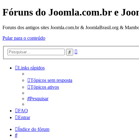
Fóruns do Joomla.com.br e Joo
Foruns dos antigos sites Joomla.com.br & JoomlaBrasil.org & Mambo
Pular para o conteúdo
Pesquisa
Pesquisar
avançada
Links rápidos
Tópicos sem resposta
Tópicos ativos
Pesquisar
FAQ
Entrar
Índice do fórum
Pesquisar