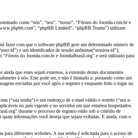
denominado como “nós”, “nos”, “nosso”, “Fóruns do Joomla.com.br e
, “www.phpbb.com”, “phpBB Limited”, “phpBB Teams”) utilizam
” irá fazer com que o software phpBB gere um determinado número de
user-id”) e um identificador de sessão anônima(“session-id”),
m “Fóruns do Joomla.com.br e JoomlaBrasil.org” e será utilizado para
ainda que estes sejam externos, a extensão destes documentos
submeter à nós. Este pode ser, e não é limitado a: postando como um
agens enviadas por você após o registro e enquanto feito o login no
nta (“sua senha”) e um endereço de e-mail válido e restrito (“seu e-
aplicáveis no país vigente e no servidor em que estamos hospedados.
l.org” durante o processo de registro estão sob o critédio de
r quais informações você deseja que sejam exibidas. E ainda, com o
para diferentes websites. A sua senha é solicitada para o acesso de