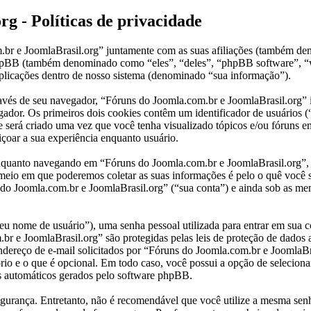
g - Políticas de privacidade
om.br e JoomlaBrasil.org” juntamente com as suas afiliações (também 
 phpBB (também denominado como “eles”, “deles”, “phpBB software”
plicações dentro de nosso sistema (denominado “sua informação”).
través de seu navegador, “Fóruns do Joomla.com.br e JoomlaBrasil.org
ador. Os primeiros dois cookies contêm um identificador de usuários (“
 será criado uma vez que você tenha visualizado tópicos e/ou fóruns e
içoar a sua experiência enquanto usuário.
quanto navegando em “Fóruns do Joomla.com.br e JoomlaBrasil.org”, e 
 meio em que poderemos coletar as suas informações é pelo o quê você 
 Joomla.com.br e JoomlaBrasil.org” (“sua conta”) e ainda sob as mens
u nome de usuário”), uma senha pessoal utilizada para entrar em sua co
br e JoomlaBrasil.org” são protegidas pelas leis de proteção de dados 
ereço de e-mail solicitados por “Fóruns do Joomla.com.br e JoomlaBrasi
io e o que é opcional. Em todo caso, você possui a opção de seleciona
ls automáticos gerados pelo software phpBB.
rança. Entretanto, não é recomendável que você utilize a mesma senha 