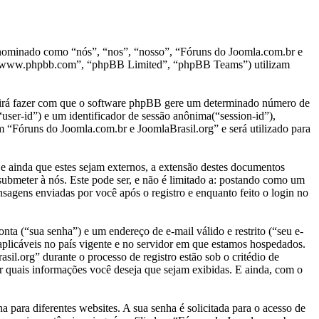
denominado como “nós”, “nos”, “nosso”, “Fóruns do Joomla.com.br e
, “www.phpbb.com”, “phpBB Limited”, “phpBB Teams”) utilizam
” irá fazer com que o software phpBB gere um determinado número de
user-id”) e um identificador de sessão anônima(“session-id”),
m “Fóruns do Joomla.com.br e JoomlaBrasil.org” e será utilizado para
ainda que estes sejam externos, a extensão destes documentos
submeter à nós. Este pode ser, e não é limitado a: postando como um
agens enviadas por você após o registro e enquanto feito o login no
nta (“sua senha”) e um endereço de e-mail válido e restrito (“seu e-
aplicáveis no país vigente e no servidor em que estamos hospedados.
l.org” durante o processo de registro estão sob o critédio de
r quais informações você deseja que sejam exibidas. E ainda, com o
para diferentes websites. A sua senha é solicitada para o acesso de