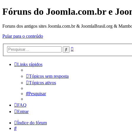
Fóruns do Joomla.com.br e Joo
Foruns dos antigos sites Joomla.com.br & JoomlaBrasil.org & Mambo
Pular para o conteúdo
Pesquisa
Pesquisar
avançada
Links rápidos
Tópicos sem resposta
Tópicos ativos
Pesquisar
FAQ
Entrar
Índice do fórum
Pesquisar