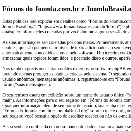
Fóruns do Joomla.com.br e JoomlaBrasil.or
Estas políticas irão explicar em detalhes como “Fóruns do Joomla.c
JoomlaBrasil.org”, “https://www.fernandosoares.com.br/forum”) e
quaisquer informações coletadas por você durante alguma sessão de a
As suas informações são coletadas por dois meios. Primeiramente, a
cookies, que são pequenos arquivos de texto adicionados ao seu naveg
automaticamente concedidos a você pelo software. Um terceiro cookie
armazenar quais tópicos foram lidos, e por meio disso e outros, aperfe
Nós também precisamos criar cookies externos ao software phpBB en
pretende apenas proteger as páginas criadas pelo sistema. O segundo
usuário anônimo(“mensagens anônimas”), registrando-se em “Fóruns do
fórum(“suas mensagens”).
O seu registro estará em exibição sobre um nome de usuário único (“se
mail”). As informações para o seu registro em “Fóruns do Joomla.com.
Qualquer informação além de seu nome de usuário, sua senha e seu end
“Fóruns do Joomla.com.br e JoomlaBrasil.org” sobre o que é obrigatór
seu registro você possui a opção de escolher receber ou não os e-mai
A sua senha é codificada em nosso banco de dados para uma maior segu