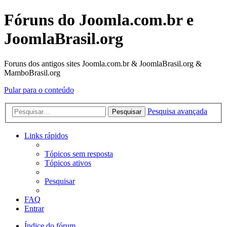
Fóruns do Joomla.com.br e
JoomlaBrasil.org
Foruns dos antigos sites Joomla.com.br & JoomlaBrasil.org &
MamboBrasil.org
Pular para o conteúdo
Pesquisa avançada
Pesquisar
Links rápidos
Tópicos sem resposta
Tópicos ativos
Pesquisar
FAQ
Entrar
Índice do fórum