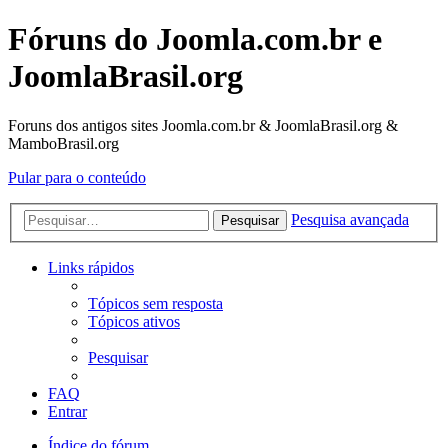
Fóruns do Joomla.com.br e
JoomlaBrasil.org
Foruns dos antigos sites Joomla.com.br & JoomlaBrasil.org &
MamboBrasil.org
Pular para o conteúdo
Pesquisa avançada
Pesquisar
Links rápidos
Tópicos sem resposta
Tópicos ativos
Pesquisar
FAQ
Entrar
Índice do fórum